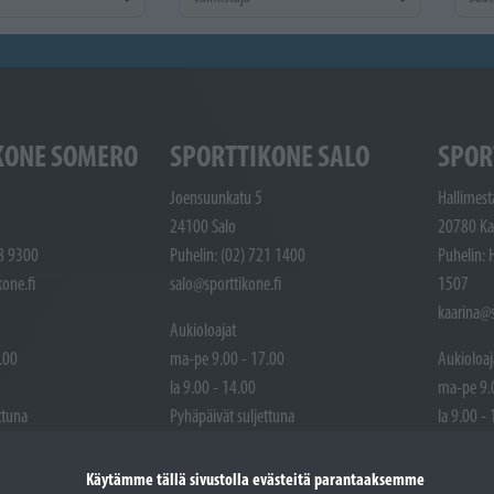
KONE SOMERO
SPORTTIKONE SALO
SPOR
Joensuunkatu 5
Hallimest
24100 Salo
20780 Ka
48 9300
Puhelin: (02) 721 1400
Puhelin: 
one.fi
salo@sporttikone.fi
1507
kaarina@s
Aukioloajat
.00
ma-pe 9.00 - 17.00
Aukioloaj
la 9.00 - 14.00
ma-pe 9.
ttuna
Pyhäpäivät suljettuna
la 9.00 -
Pyhäpäivä
Käytämme tällä sivustolla evästeitä parantaaksemme