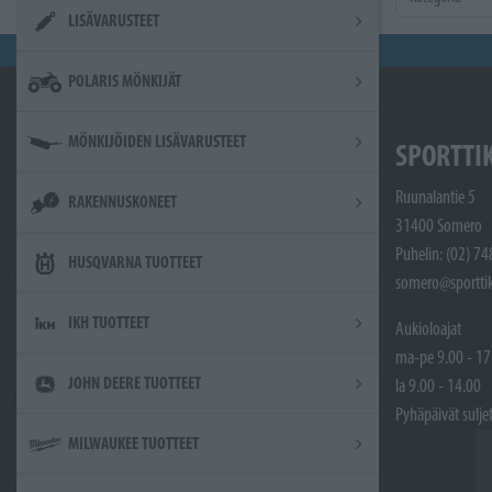
LISÄVARUSTEET
POLARIS MÖNKIJÄT
MÖNKIJÖIDEN LISÄVARUSTEET
SPORTTI
Ruunalantie 5
RAKENNUSKONEET
31400 Somero
Puhelin: (02) 7
HUSQVARNA TUOTTEET
somero@sporttik
IKH TUOTTEET
Aukioloajat
ma-pe 9.00 - 17
JOHN DEERE TUOTTEET
la 9.00 - 14.00
Pyhäpäivät sulje
MILWAUKEE TUOTTEET