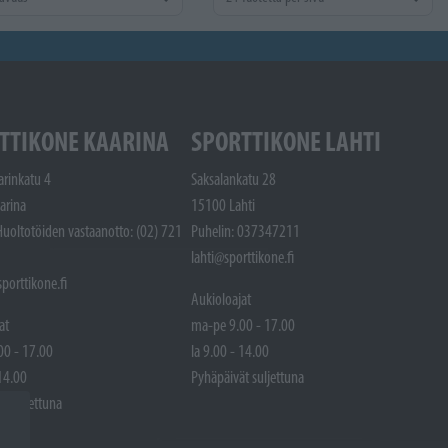
TTIKONE KAARINA
SPORTTIKONE LAHTI
arinkatu 4
Saksalankatu 28
arina
15100 Lahti
Huoltotöiden vastaanotto: (02) 721
Puhelin: 037347211
lahti@sporttikone.fi
porttikone.fi
Aukioloajat
at
ma-pe 9.00 - 17.00
00 - 17.00
la 9.00 - 14.00
 14.00
Pyhäpäivät suljettuna
t suljettuna