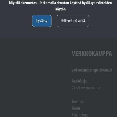
käyttökokemustasi. Jatkamalla sivuston käyttöä hyväksyt evästeiden
totöiden vastaanotto: (02)
Varaosat: (02) 721 1407
käytön
Huoltotöiden vastaanotto: 02 7211405
Varaosat:
Myynti : 
Hyväksy
Hallinnoi evästeitä
Sijainti kartalla
Sijainti ka
VERKKOKAUPPA
verkkokauppa@sporttikone.fi
Aukioloajat
24h/7 verkon kautta
Toimitus
Takuu
Palautukset