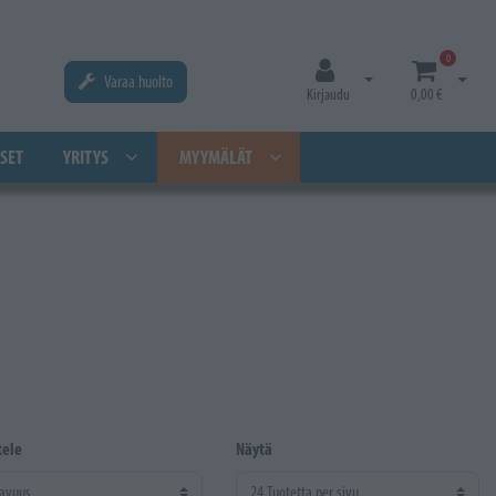
0
Varaa huolto
Avaa kirjautuminen
Avaa os
Kirjaudu
0,00 €
SET
YRITYS
MYYMÄLÄT
tele
Näytä