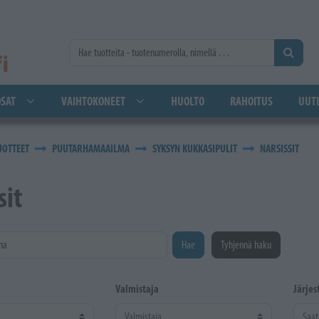
SAT
VAIHTOKONEET
HUOLTO
RAHOITUS
UUTI
UOTTEET
PUUTARHAMAAILMA
SYKSYN KUKKASIPULIT
NARSISSIT
sit
na
Hae
Tyhjennä haku
Valmistaja
Järjes