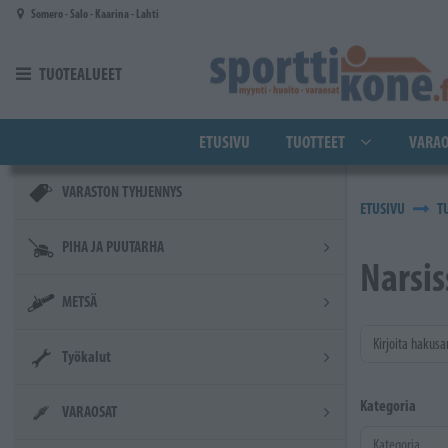
Siirry pääsisältöön
Somero - Salo - Kaarina - Lahti
TUOTEALUEET
ETUSIVU
TUOTTEET
VARAO
VARASTON TYHJENNYS
ETUSIVU
T
PIHA JA PUUTARHA
Narsis
METSÄ
Kirjoita hakusa
Työkalut
Kategoria
VARAOSAT