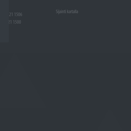
Sijainti kartalla
 (02) 721 1506
(02) 721 1500
rtalla