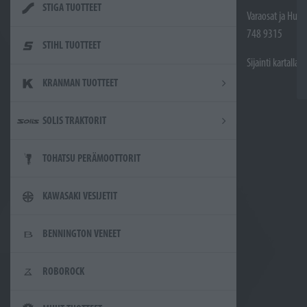
STIGA TUOTTEET
Varaosat ja Huol
748 9315
STIHL TUOTTEET
Sijainti kartalla
KRANMAN TUOTTEET
SOLIS TRAKTORIT
TOHATSU PERÄMOOTTORIT
KAWASAKI VESIJETIT
BENNINGTON VENEET
ROBOROCK