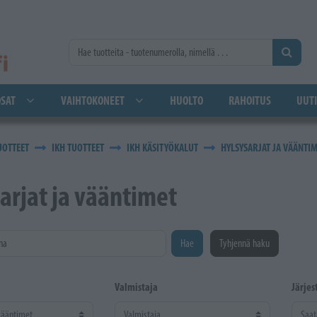
SAT
VAIHTOKONEET
HUOLTO
RAHOITUS
UUTI
UOTTEET
IKH TUOTTEET
IKH KÄSITYÖKALUT
HYLSYSARJAT JA VÄÄNTI
arjat ja vääntimet
na
Hae
Tyhjennä haku
Valmistaja
Järjes