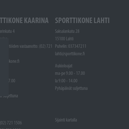
TTIKONE KAARINA
SPORTTIKONE LAHTI
arinkatu 4
Saksalankatu 28
arina
15100 Lahti
Huoltotöiden vastaanotto: (02) 721
Puhelin: 037347211
lahti@sporttikone.fi
porttikone.fi
Aukioloajat
at
ma-pe 9.00 - 17.00
00 - 17.00
la 9.00 - 14.00
 14.00
Pyhäpäivät suljettuna
t suljettuna
Sijainti kartalla
 (02) 721 1506