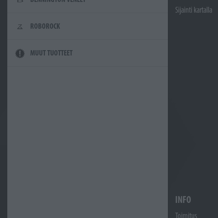
Sijainti kartalla
ROBOROCK
MUUT TUOTTEET
INFO
Toimitus