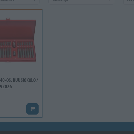
40-OS. KUUSIOKOLO /
092026
Lisää koriin