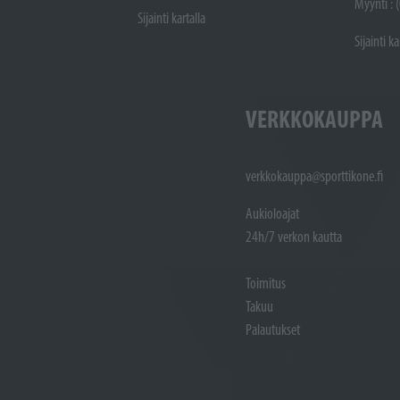
Myynti : 
Sijainti kartalla
Sijainti ka
VERKKOKAUPPA
verkkokauppa@sporttikone.fi
Aukioloajat
24h/7 verkon kautta
Toimitus
Takuu
Palautukset