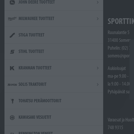
JOHN DEERE TUOTTEET
MILWAUKEE TUOTTEET
SPORTTI
Ruunalantie 5
STIGA TUOTTEET
31400 Somero
Puhelin: (02) 7
STIHL TUOTTEET
somero@sporttik
KRANMAN TUOTTEET
Aukioloajat
ma-pe 9.00 - 17
la 9.00 - 14.00
SOLIS TRAKTORIT
Pyhäpäivät sulje
TOHATSU PERÄMOOTTORIT
KAWASAKI VESIJETIT
Varaosat ja Huol
748 9315
BENNINGTON VENEET