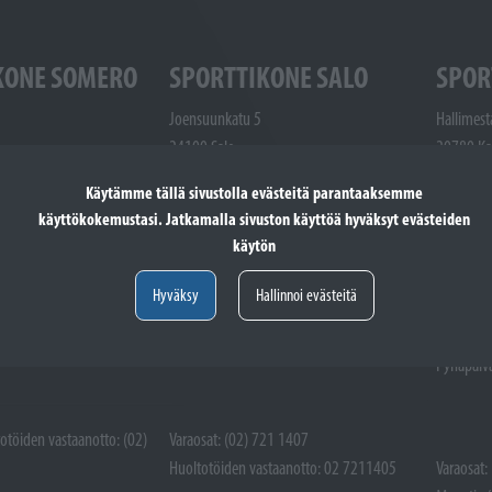
KONE SOMERO
SPORTTIKONE SALO
SPOR
Joensuunkatu 5
Hallimest
24100 Salo
20780 Ka
48 9300
Puhelin: (02) 721 1400
Puhelin: 
Käytämme tällä sivustolla evästeitä parantaaksemme
one.fi
salo@sporttikone.fi
1507
käyttökokemustasi. Jatkamalla sivuston käyttöä hyväksyt evästeiden
kaarina@s
käytön
Aukioloajat
.00
ma-pe 9.00 - 17.00
Aukioloaj
Hyväksy
Hallinnoi evästeitä
la 9.00 - 14.00
ma-pe 9.
ttuna
Pyhäpäivät suljettuna
la 9.00 -
Pyhäpäivä
totöiden vastaanotto: (02)
Varaosat: (02) 721 1407
Huoltotöiden vastaanotto: 02 7211405
Varaosat: