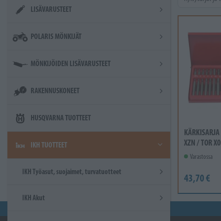
LISÄVARUSTEET
POLARIS MÖNKIJÄT
MÖNKIJÖIDEN LISÄVARUSTEET
RAKENNUSKONEET
HUSQVARNA TUOTTEET
KÄRKISARJA 
XZN / TOR X
IKH TUOTTEET
Varastossa
IKH Työasut, suojaimet, turvatuotteet
43,70 €
IKH Akut