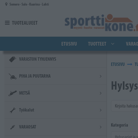
Siirry pääsisältöön
Somero - Salo - Kaarina - Lahti
TUOTEALUEET
ETUSIVU
TUOTTEET
VARAO
VARASTON TYHJENNYS
ETUSIVU
T
PIHA JA PUUTARHA
Hylsys
METSÄ
Kirjoita hakusa
Työkalut
Kategoria
VARAOSAT