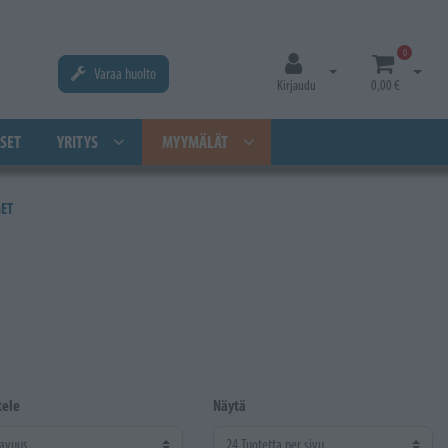
0
Varaa huolto
Avaa kirjautuminen
Avaa os
Kirjaudu
0,00 €
SET
YRITYS
MYYMÄLÄT
MET
tele
Näytä