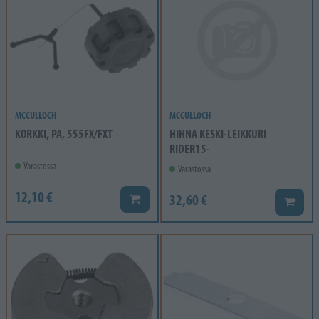
MCCULLOCH
MCCULLOCH
KORKKI, PA, 555FX/FXT
HIHNA KESKI-LEIKKURI
RIDER15-
Varastossa
Varastossa
12,10 €
32,60 €
Lisää koriin
Lisää k