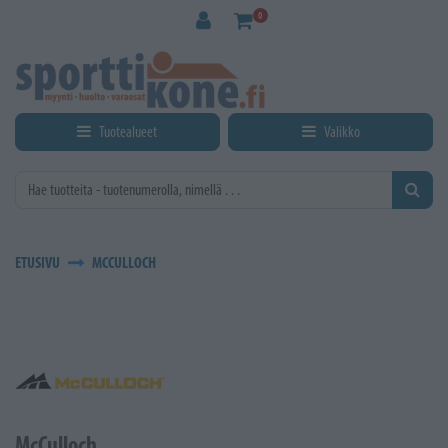
Siirry pääsisältöön
0
Tuotealueet
Valikko
ETUSIVU
MCCULLOCH
McCulloch