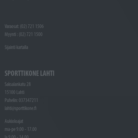
Varaosat: (02) 721 1506
Myynti : (02) 721 1500
Sijainti kartalla
SPORTTIKONE LAHTI
Saksalankatu 28
15100 Lahti
Puhelin: 037347211
lahti@sporttikone.fi
Aukioloajat
ma-pe 9.00 - 17.00
la 9.00 - 14.00