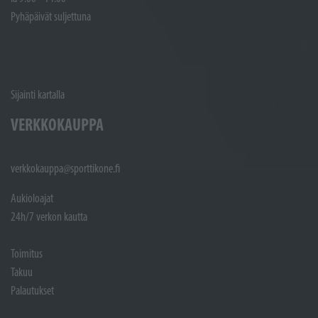
Pyhäpäivät suljettuna
Sijainti kartalla
VERKKOKAUPPA
verkkokauppa@sporttikone.fi
Aukioloajat
24h/7 verkon kautta
Toimitus
Takuu
Palautukset