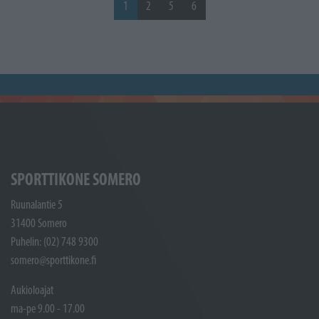
1
2
5
6
SPORTTIKONE SOMERO
Ruunalantie 5
31400 Somero
Puhelin: (02) 748 9300
somero@sporttikone.fi
Aukioloajat
ma-pe 9.00 - 17.00