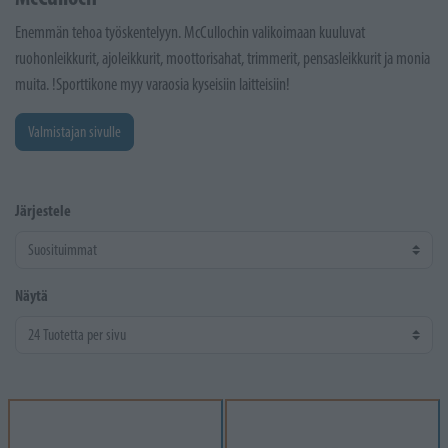
Enemmän tehoa työskentelyyn. McCullochin valikoimaan kuuluvat
ruohonleikkurit, ajoleikkurit, moottorisahat, trimmerit, pensasleikkurit ja monia
muita. !Sporttikone myy varaosia kyseisiin laitteisiin!
Valmistajan sivulle
Järjestele
Näytä