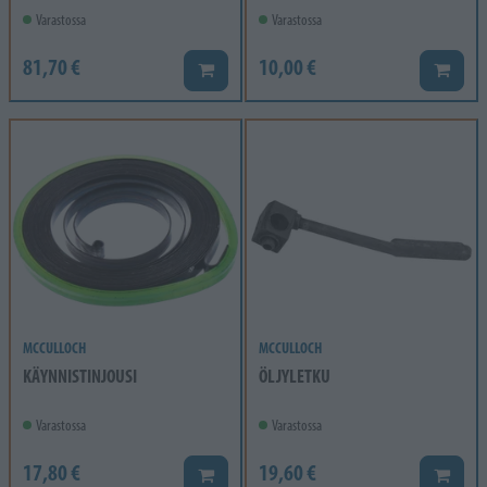
Varastossa
Varastossa
81,70 €
10,00 €
Lisää koriin
Lisää k
MCCULLOCH
MCCULLOCH
KÄYNNISTINJOUSI
ÖLJYLETKU
Varastossa
Varastossa
17,80 €
19,60 €
Lisää koriin
Lisää k