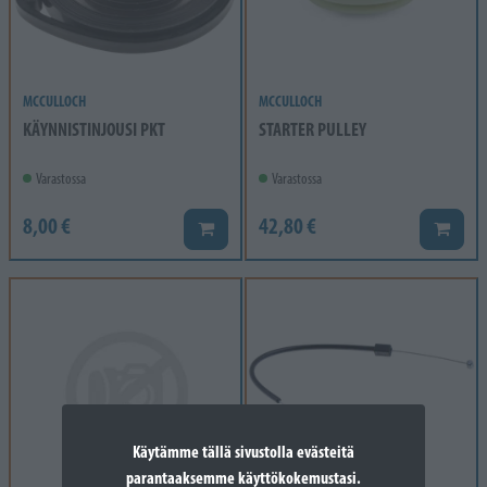
MCCULLOCH
MCCULLOCH
KÄYNNISTINJOUSI PKT
STARTER PULLEY
Varastossa
Varastossa
8,00 €
42,80 €
Lisää koriin
Lisää k
Käytämme tällä sivustolla evästeitä
parantaaksemme käyttökokemustasi.