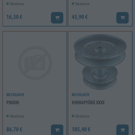
Varastossa
Varastossa
16,30 €
43,90 €
Lisää koriin
Lisää k
MCCULLOCH
MCCULLOCH
PINION
HIHNAPYÖRÄ XXXX
Varastossa
Varastossa
86,70 €
105,40 €
Lisää koriin
Lisää k