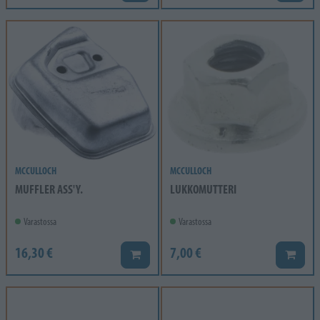
MCCULLOCH
MCCULLOCH
MUFFLER ASS'Y.
LUKKOMUTTERI
Varastossa
Varastossa
16,30 €
7,00 €
Lisää koriin
Lisää k