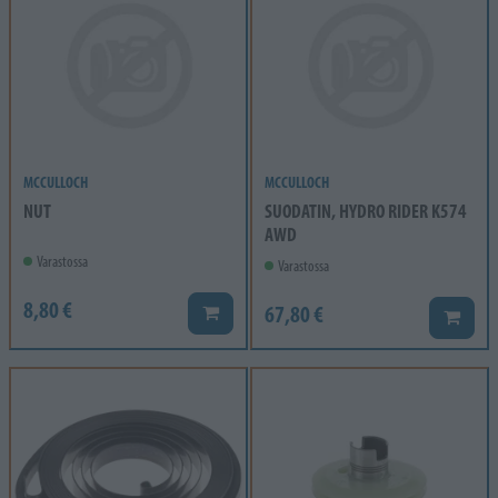
MCCULLOCH
MCCULLOCH
NUT
SUODATIN, HYDRO RIDER K574
AWD
Varastossa
Varastossa
8,80 €
67,80 €
Lisää koriin
Lisää k