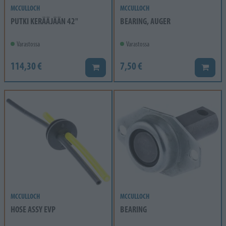
MCCULLOCH
MCCULLOCH
PUTKI KERÄÄJÄÄN 42"
BEARING, AUGER
Varastossa
Varastossa
114,30 €
7,50 €
Lisää koriin
Lisää k
MCCULLOCH
MCCULLOCH
HOSE ASSY EVP
BEARING