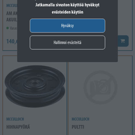
Jatkamalla sivuston käyttöä hyväksyt
MCCULLOCH
MCCULLOCH
evästeiden käytön
AM AKKUTESTERI LI-ION
KAASUVAIJERI
AKUILLE
Hyväksy
Varastossa
Varastossa
14,40 €
140,60 €
Lisää k
Lisää koriin
Hallinnoi evästeitä
MCCULLOCH
MCCULLOCH
HIHNAPYÖRÄ
PULTTI