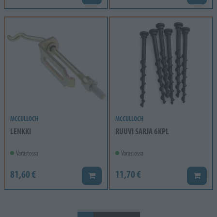
MCCULLOCH
MCCULLOCH
LENKKI
RUUVI SARJA 6KPL
Varastossa
Varastossa
81,60 €
11,70 €
Lisää koriin
Lisää k