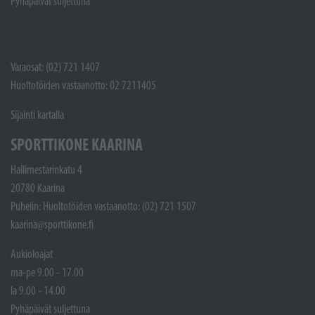
Pyhäpäivät suljettuna
Varaosat: (02) 721 1407
Huoltotöiden vastaanotto: 02 7211405
Sijainti kartalla
SPORTTIKONE KAARINA
Hallimestarinkatu 4
20780 Kaarina
Puhelin: Huoltotöiden vastaanotto: (02) 721 1507
kaarina@sporttikone.fi
Aukioloajat
ma-pe 9.00 - 17.00
la 9.00 - 14.00
Pyhäpäivät suljettuna