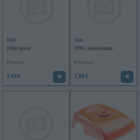
STIGA
STIHL
STIGA Spacer
STIHL Liipaisinlanka
Varastossa
Varastossa
2,60 €
3,80 €
Lisää koriin
Lisää k