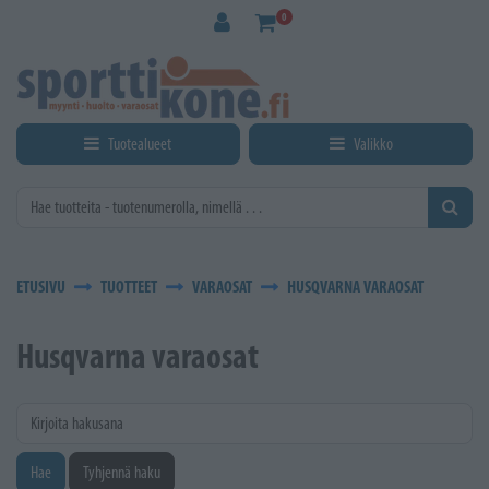
Siirry pääsisältöön
0
Tuotealueet
Valikko
ETUSIVU
TUOTTEET
VARAOSAT
HUSQVARNA VARAOSAT
Husqvarna varaosat
Kirjoita hakusana
Hae
Tyhjennä haku