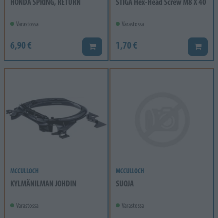
HONDA SPRING, RETURN
STIGA Hex-Head Screw M8 X 40
Varastossa
Varastossa
6,90 €
1,70 €
Lisää koriin
Lisää k
MCCULLOCH
MCCULLOCH
KYLMÄNILMAN JOHDIN
SUOJA
Varastossa
Varastossa