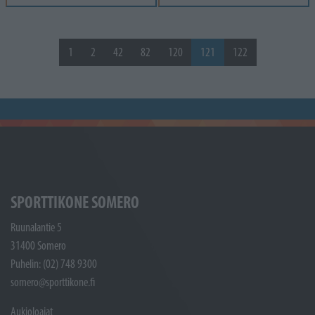
1
2
42
82
120
121
122
SPORTTIKONE SOMERO
Ruunalantie 5
31400 Somero
Puhelin: (02) 748 9300
somero@sporttikone.fi
Aukioloajat