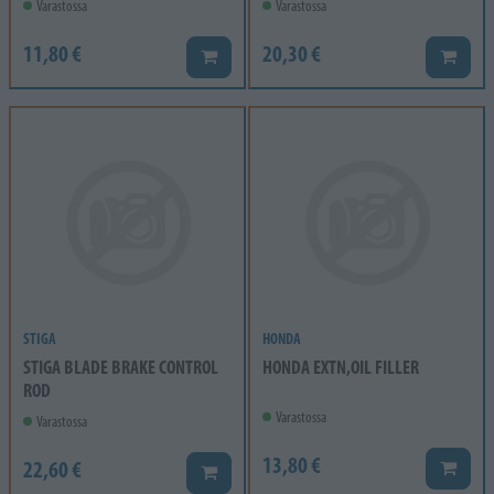
Varastossa
Varastossa
11,80 €
20,30 €
Lisää koriin
Lisää k
STIGA
HONDA
STIGA BLADE BRAKE CONTROL
HONDA EXTN,OIL FILLER
ROD
Varastossa
Varastossa
13,80 €
22,60 €
Lisää k
Lisää koriin