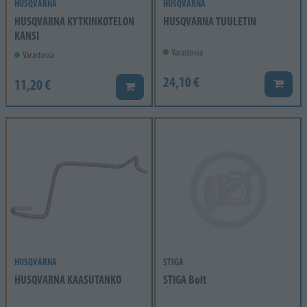
HUSQVARNA
HUSQVARNA
HUSQVARNA KYTKINKOTELON
HUSQVARNA TUULETIN
KANSI
Varastossa
Varastossa
24,10 €
11,20 €
Lisää k
Lisää koriin
HUSQVARNA
STIGA
HUSQVARNA KAASUTANKO
STIGA Bolt