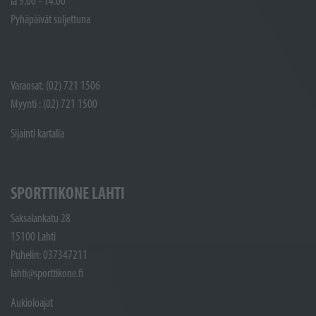
la 9.00 - 14.00
Pyhäpäivät suljettuna
Varaosat: (02) 721 1506
Myynti : (02) 721 1500
Sijainti kartalla
SPORTTIKONE LAHTI
Saksalankatu 28
15100 Lahti
Puhelin: 037347211
lahti@sporttikone.fi
Aukioloajat