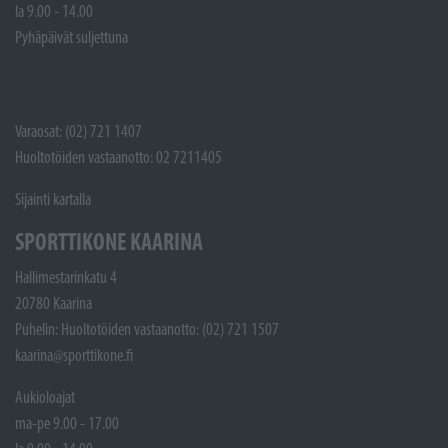
la 9.00 - 14.00
Pyhäpäivät suljettuna
Varaosat: (02) 721 1407
Huoltotöiden vastaanotto: 02 7211405
Sijainti kartalla
SPORTTIKONE KAARINA
Hallimestarinkatu 4
20780 Kaarina
Puhelin: Huoltotöiden vastaanotto: (02) 721 1507
kaarina@sporttikone.fi
Aukioloajat
ma-pe 9.00 - 17.00