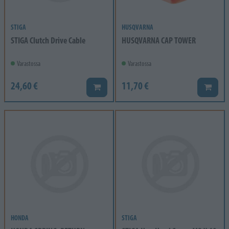
STIGA
HUSQVARNA
STIGA Clutch Drive Cable
HUSQVARNA CAP TOWER
Varastossa
Varastossa
24,60 €
11,70 €
Lisää koriin
Lisää k
HONDA
STIGA