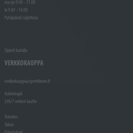
ma-pe 9.00 - 17.00
la 9.00 - 14.00
Pyhäpäivät suljettuna
Sijainti kartalla
VERKKOKAUPPA
verkkokauppa@sporttikone.fi
Aukioloajat
24h/7 verkon kautta
Toimitus
Takuu
Palautukset