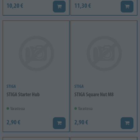
10,20 €
11,30 €
Lisää koriin
Lisää k
STIGA
STIGA
STIGA Starter Hub
STIGA Square Nut M8
Varastossa
Varastossa
2,90 €
2,90 €
Lisää koriin
Lisää k