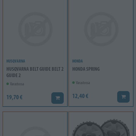
HUSQVARNA
HONDA
HUSQVARNA BELT GUIDE BELT 2
HONDA SPRING
GUIDE 2
Varastossa
Varastossa
12,40 €
19,70 €
Lisää k
Lisää koriin