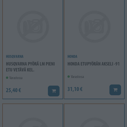
HUSQVARNA
HONDA
HUSQVARNA PYÖRÄ LM PIENI
HONDA ETUPYÖRÄN AKSELI -91
ETU VETÄVÄ KEL.
Varastossa
Varastossa
31,10 €
25,40 €
Lisää k
Lisää koriin