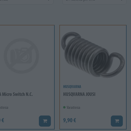
HUSQVARNA
A Micro Switch N.C.
HUSQVARNA JOUSI
stossa
Varastossa
 €
9,90 €
Lisää koriin
Lisää ko