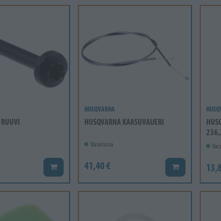
HUSQVARNA
HUSQ
 RUUVI
HUSQVARNA KAASUVAIJERI
HUSQ
236,
Varastossa
Vara
41,40 €
13,8
Lisää koriin
Lisää koriin