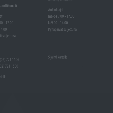
porttikone.fi
Aukioloajat
at
ma-pe 9.00 - 17.00
00 - 17.00
la 9.00 - 14.00
 14.00
Pyhäpäivät suljettuna
t suljettuna
Sijainti kartalla
 (02) 721 1506
(02) 721 1500
rtalla