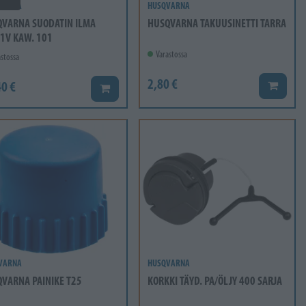
VARNA
HUSQVARNA
VARNA SUODATIN ILMA
HUSQVARNA TAKUUSINETTI TARRA
1V KAW. 101
Varastossa
stossa
2,80 €
0 €
Lisää ko
Lisää koriin
VARNA
HUSQVARNA
VARNA PAINIKE T25
KORKKI TÄYD. PA/ÖLJY 400 SARJA