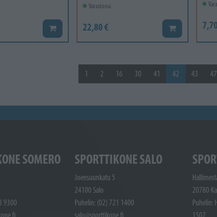
Vara
Varastossa
7,70
22,80 €
Lisää koriin
Lisää koriin
1
2
16
30
41
42
43
47
KONE SOMERO
SPORTTIKONE SALO
SPOR
Joensuunkatu 5
Hallimest
24100 Salo
20780 Ka
48 9300
Puhelin: (02) 721 1400
Puhelin: 
one.fi
salo@sporttikone.fi
1507