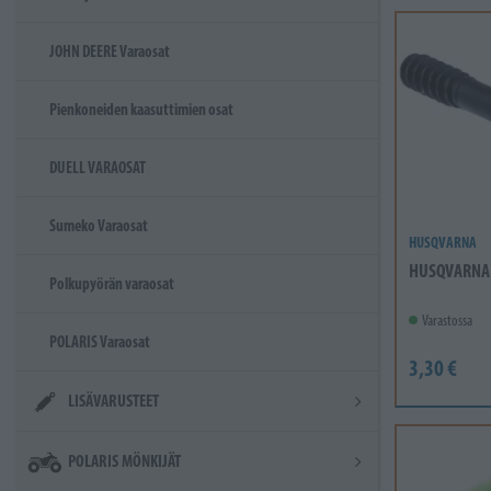
JOHN DEERE Varaosat
Pienkoneiden kaasuttimien osat
DUELL VARAOSAT
Sumeko Varaosat
HUSQVARNA
HUSQVARNA
Polkupyörän varaosat
Varastossa
POLARIS Varaosat
3,30 €
LISÄVARUSTEET
POLARIS MÖNKIJÄT