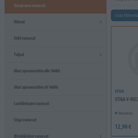
Husqvarna varaosat
Lisää filttereit
Hihnat
Stihl varaosat
Tulpat
Akut ajoneuvoihin alle 100Ah
Akut ajoneuvoihin yli 100Ah
STIGA
STIGA V-BEL
Lumilinkojen varaosat
Varastossa
Stiga varaosat
12,90 €
Mönkijöiden varaosat