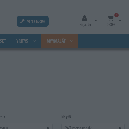
0
Varaa huolto
Avaa kirjautuminen
Avaa os
Kirjaudu
0,00 €
SET
YRITYS
MYYMÄLÄT
tele
Näytä