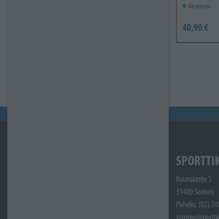
Varastossa
40,90 €
SPORTTI
Ruunalantie 5
31400 Somero
Puhelin: (02) 7
somero@sporttik