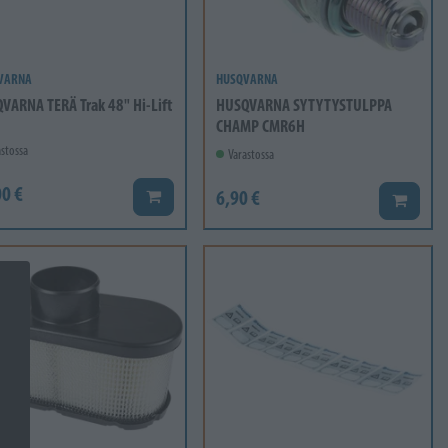
VARNA
HUSQVARNA
VARNA TERÄ Trak 48" Hi-Lift
HUSQVARNA SYTYTYSTULPPA
CHAMP CMR6H
stossa
Varastossa
0 €
6,90 €
Lisää koriin
Lisää ko