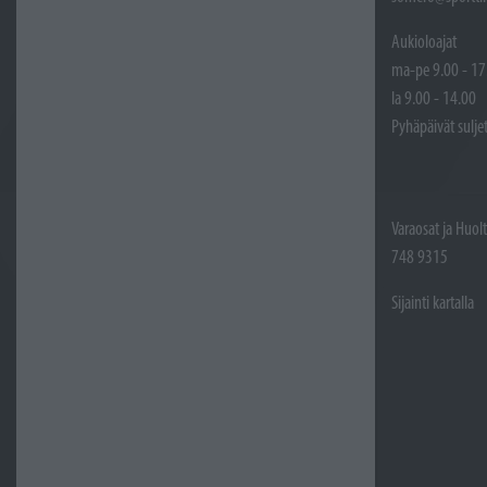
Aukioloajat
ma-pe 9.00 - 17
la 9.00 - 14.00
Pyhäpäivät sulje
Varaosat ja Huol
748 9315
Sijainti kartalla