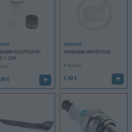
VARNA
HUSQVARNA
VARNA P524/P524 EFI
HUSQVARNA WINTER PLUG
A, 1. 25H
Varastossa
stossa
5,40 €
,80 €
Lisää ko
Lisää koriin