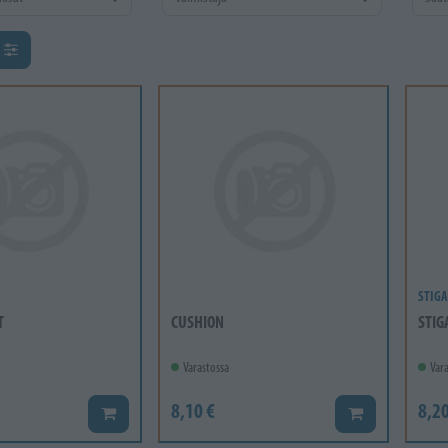
ä
STIGA
T
CUSHION
STIG
Varastossa
Vara
8,10 €
8,20
Lisää koriin
Lisää koriin