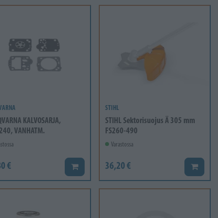
VARNA
STIHL
VARNA KALVOSARJA,
STIHL Sektorisuojus Ä 305 mm
240, VANHATM.
FS260-490
stossa
Varastossa
0 €
36,20 €
Lisää koriin
Lisää ko