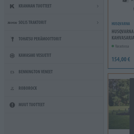
KRANMAN TUOTTEET
SOLIS TRAKTORIT
HUSQVARNA
HUSQVARNA
KAHVASARJA
TOHATSU PERÄMOOTTORIT
Varastossa
KAWASAKI VESIJETIT
154,00 €
BENNINGTON VENEET
ROBOROCK
MUUT TUOTTEET