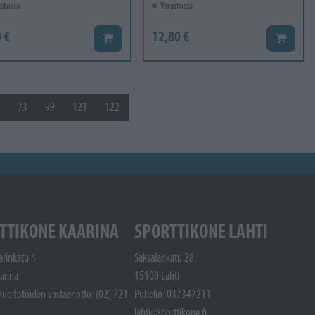
stossa
Varastossa
 €
12,80 €
Lisää koriin
Lisää ko
73
99
121
122
TTIKONE KAARINA
SPORTTIKONE LAHTI
arinkatu 4
Saksalankatu 28
arina
15100 Lahti
Huoltotöiden vastaanotto: (02) 721
Puhelin: 037347211
lahti@sporttikone.fi