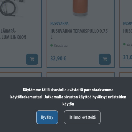
HUSQVARNA
HUSQ
 LÃäMPÃ-
HUSQVARNA TERMOSPULLO 0,75
HUSQ
 LUMILINKOON
L
Vara
Varastossa
31,0
32,90 €
Lisää koriin
Lisää koriin
Käytämme tällä sivustolla evästeitä parantaaksemme
käyttökokemustasi. Jatkamalla sivuston käyttöä hyväksyt evästeiden
käytön
Hyväksy
Hallinnoi evästeitä