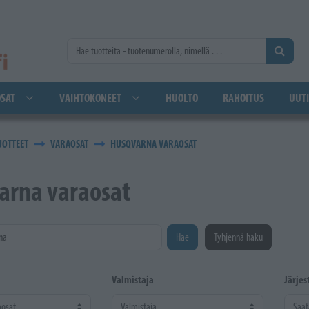
SAT
VAIHTOKONEET
HUOLTO
RAHOITUS
UUTI
UOTTEET
VARAOSAT
HUSQVARNA VARAOSAT
arna varaosat
na
Hae
Tyhjennä haku
Valmistaja
Järjes