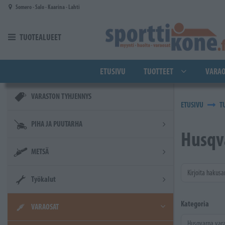
Siirry pääsisältöön
Somero - Salo - Kaarina - Lahti
TUOTEALUEET
ETUSIVU
TUOTTEET
VARAO
VARASTON TYHJENNYS
ETUSIVU
T
PIHA JA PUUTARHA
Husqv
METSÄ
Kirjoita hakusa
Työkalut
Kategoria
VARAOSAT