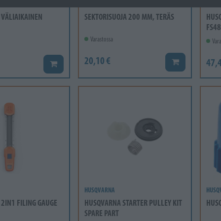
HUSQ
VÄLIAIKAINEN
SEKTORISUOJA 200 MM, TERÄS
HUSQ
FS48
Varastossa
Vara
20,10 €
47,4
Lisää koriin
Lisää koriin
HUSQVARNA
HUSQ
2IN1 FILING GAUGE
HUSQVARNA STARTER PULLEY KIT
HUSQ
SPARE PART