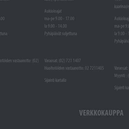
kaarina@s
Aukioloajat
.00
ma-pe 9.00 - 17.00
Aukioloaj
la 9.00 - 14.00
ma-pe 9.
ttuna
Pyhäpäivät suljettuna
la 9.00 -
Pyhäpäivä
totöiden vastaanotto: (02)
Varaosat: (02) 721 1407
Huoltotöiden vastaanotto: 02 7211405
Varaosat:
Myynti : 
Sijainti kartalla
Sijainti ka
VERKKOKAUPPA