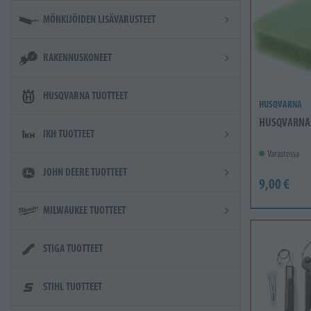
MÖNKIJÖIDEN LISÄVARUSTEET
RAKENNUSKONEET
HUSQVARNA TUOTTEET
HUSQVARNA
HUSQVARNA
IKH TUOTTEET
Varastossa
JOHN DEERE TUOTTEET
9,00 €
MILWAUKEE TUOTTEET
STIGA TUOTTEET
STIHL TUOTTEET