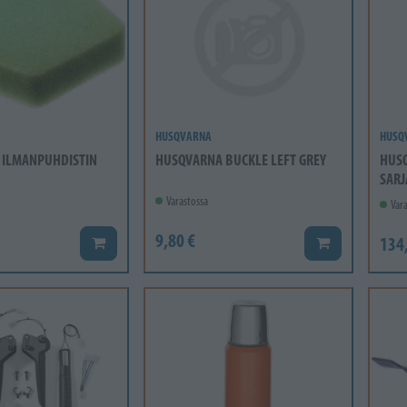
HUSQVARNA
HUSQ
 ILMANPUHDISTIN
HUSQVARNA BUCKLE LEFT GREY
HUSQ
SARJ
Varastossa
Vara
9,80 €
134
Lisää koriin
Lisää koriin