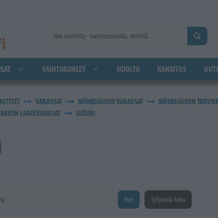
SAT
VAIHTOKONEET
HUOLTO
RAHOITUS
UUTI
UOTTEET
VARAOSAT
MÖNKIJÖIDEN VARAOSAT
MÖNKIJÖIDEN TARVIK
VARREN LAAKERISARJAT
SUZUKI
i
na
Hae
Tyhjennä haku