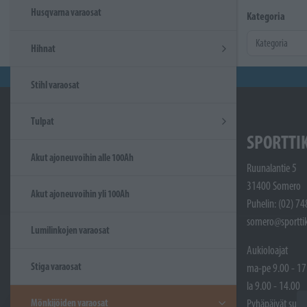
Husqvarna varaosat
Kategoria
Hihnat
Stihl varaosat
Tulpat
SPORTTI
Akut ajoneuvoihin alle 100Ah
Ruunalantie 5
31400 Somero
Akut ajoneuvoihin yli 100Ah
Puhelin: (02) 7
somero@sporttik
Lumilinkojen varaosat
Aukioloajat
Stiga varaosat
ma-pe 9.00 - 17
la 9.00 - 14.00
Mönkijöiden varaosat
Pyhäpäivät sulje