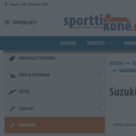
Siirry pääsisältöön
Somero - Salo - Kaarina - Lahti
TUOTEALUEET
ETUSIVU
TUOTTEET
VARAO
VARASTON TYHJENNYS
ETUSIVU
T
TAKATUKI
PIHA JA PUUTARHA
Suzuk
METSÄ
Työkalut
Kirjoita hakusa
VARAOSAT