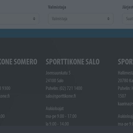
Valmistaja
Järjes
KONE SOMERO
SPORTTIKONE SALO
SPOR
Joensuunkatu 5
Hallimest
24100 Salo
20780 Ka
48 9300
Puhelin: (02) 721 1400
Puhelin: 
one.fi
salo@sporttikone.fi
1507
kaarina@s
Aukioloajat
.00
ma-pe 9.00 - 17.00
Aukioloaj
la 9.00 - 14.00
ma-pe 9.
ttuna
Pyhäpäivät suljettuna
la 9.00 -