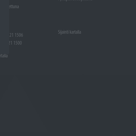
t suljettuna
Sijainti kartalla
 (02) 721 1506
(02) 721 1500
rtalla