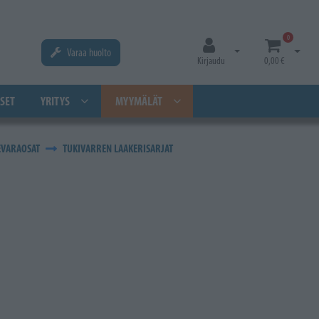
0
Varaa huolto
Avaa kirjautuminen
Avaa os
Kirjaudu
0,00 €
SET
YRITYS
MYYMÄLÄT
EVARAOSAT
TUKIVARREN LAAKERISARJAT