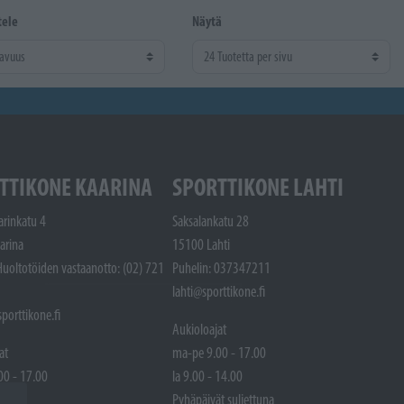
tele
Näytä
TTIKONE KAARINA
SPORTTIKONE LAHTI
arinkatu 4
Saksalankatu 28
arina
15100 Lahti
Huoltotöiden vastaanotto: (02) 721
Puhelin: 037347211
lahti@sporttikone.fi
porttikone.fi
Aukioloajat
at
ma-pe 9.00 - 17.00
00 - 17.00
la 9.00 - 14.00
 14.00
Pyhäpäivät suljettuna