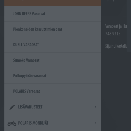
JOHN DEERE Varaosat
Varaosat ja Huol
Pienkoneiden kaasuttimien osat
748 9315
DUELL VARAOSAT
Sijainti kartalla
Sumeko Varaosat
Polkupyörän varaosat
POLARIS Varaosat
LISÄVARUSTEET
POLARIS MÖNKIJÄT