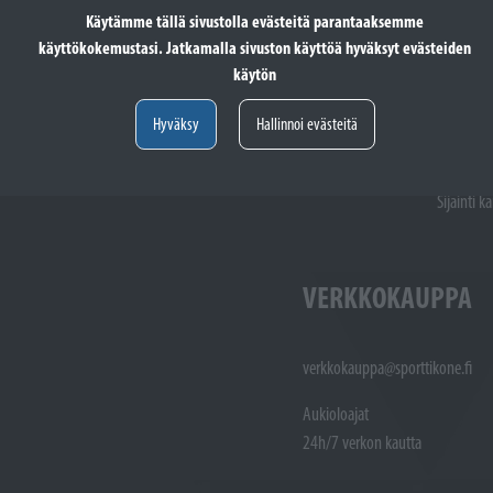
Käytämme tällä sivustolla evästeitä parantaaksemme
Pyhäpäivä
käyttökokemustasi. Jatkamalla sivuston käyttöä hyväksyt evästeiden
käytön
totöiden vastaanotto: (02)
Varaosat: (02) 721 1407
Hyväksy
Hallinnoi evästeitä
Huoltotöiden vastaanotto: 02 7211405
Varaosat:
Myynti : 
Sijainti kartalla
Sijainti ka
VERKKOKAUPPA
verkkokauppa@sporttikone.fi
Aukioloajat
24h/7 verkon kautta