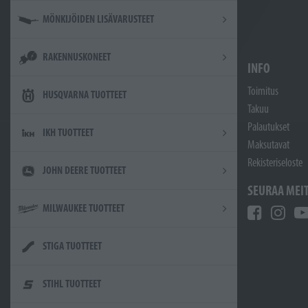
MÖNKIJÖIDEN LISÄVARUSTEET
RAKENNUSKONEET
INFO
Toimitus
HUSQVARNA TUOTTEET
Takuu
Palautukset
IKH TUOTTEET
Maksutavat
Rekisteriseloste
JOHN DEERE TUOTTEET
SEURAA MEI
MILWAUKEE TUOTTEET
STIGA TUOTTEET
STIHL TUOTTEET