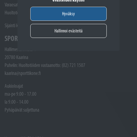
Varaosat: (02) 721 1407
Huoltotöiden vastaanotto: 02 7211405
Hyväksy
Sijainti kartalla
Hallinnoi evästeitä
SPORTTIKONE KAARINA
Hallimestarinkatu 4
20780 Kaarina
Puhelin: Huoltotöiden vastaanotto: (02) 721 1507
kaarina@sporttikone.fi
Aukioloajat
ma-pe 9.00 - 17.00
la 9.00 - 14.00
Pyhäpäivät suljettuna