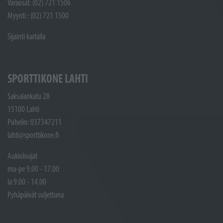
Varaosat: (02) 721 1506
Myynti : (02) 721 1500
Sijainti kartalla
SPORTTIKONE LAHTI
Saksalankatu 28
15100 Lahti
Puhelin: 037347211
lahti@sporttikone.fi
Aukioloajat
ma-pe 9.00 - 17.00
la 9.00 - 14.00
Pyhäpäivät suljettuna