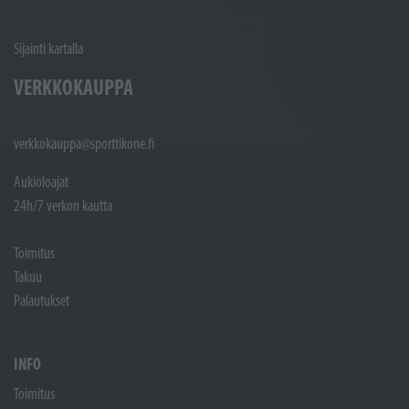
Sijainti kartalla
VERKKOKAUPPA
verkkokauppa@sporttikone.fi
Aukioloajat
24h/7 verkon kautta
Toimitus
Takuu
Palautukset
INFO
Toimitus