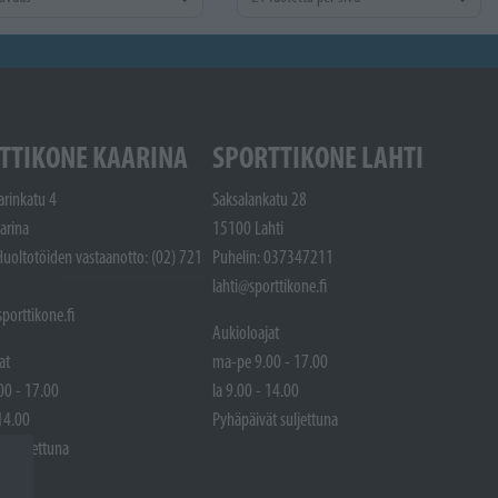
TTIKONE KAARINA
SPORTTIKONE LAHTI
arinkatu 4
Saksalankatu 28
arina
15100 Lahti
Huoltotöiden vastaanotto: (02) 721
Puhelin: 037347211
lahti@sporttikone.fi
porttikone.fi
Aukioloajat
at
ma-pe 9.00 - 17.00
00 - 17.00
la 9.00 - 14.00
 14.00
Pyhäpäivät suljettuna
t suljettuna