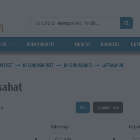
SAT
VAIHTOKONEET
HUOLTO
RAHOITUS
UUTI
UOTTEET
RAKENNUSKONEET
RAKENNUSSAHAT
LATTIASAHAT
sahat
na
Hae
Tyhjennä haku
Valmistaja
Järjes