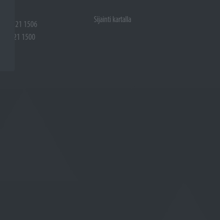
Sijainti kartalla
 (02) 721 1506
(02) 721 1500
rtalla