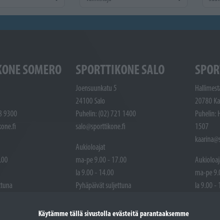
KONE SOMERO
SPORTTIKONE SALO
SPOR
Joensuunkatu 5
Hallimest
24100 Salo
20780 Ka
48 9300
Puhelin: (02) 721 1400
Puhelin: 
one.fi
salo@sporttikone.fi
1507
kaarina@s
Aukioloajat
.00
ma-pe 9.00 - 17.00
Aukioloaj
la 9.00 - 14.00
ma-pe 9.
ttuna
Pyhäpäivät suljettuna
la 9.00 -
Pyhäpäivä
Käytämme tällä sivustolla evästeitä parantaaksemme