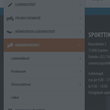
LISÄVARUSTEET
POLARIS MÖNKIJÄT
MÖNKIJÖIDEN LISÄVARUSTEET
SPORTTI
Ruunalantie 5
RAKENNUSKONEET
31400 Somero
Puhelin: (02) 7
Laikkaleikkurit
somero@sporttik
Porakoneet
Aukioloajat
ma-pe 9.00 - 17
Tiivistyslaitteet
la 9.00 - 14.00
Pyhäpäivät sulje
Laikat