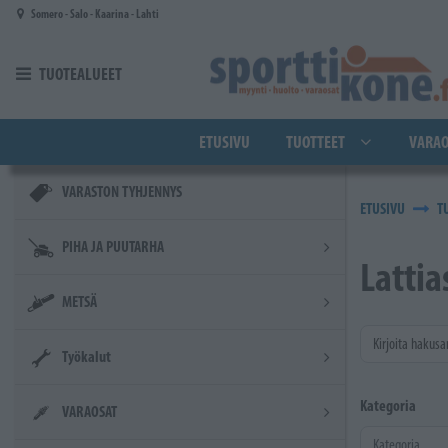
Siirry pääsisältöön
Somero - Salo - Kaarina - Lahti
TUOTEALUEET
ETUSIVU
TUOTTEET
VARAO
VARASTON TYHJENNYS
ETUSIVU
T
PIHA JA PUUTARHA
Lattia
METSÄ
Kirjoita hakusa
Työkalut
Kategoria
VARAOSAT