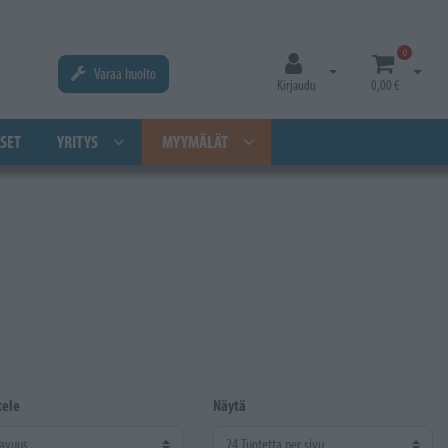
0
Varaa huolto
Avaa kirjautuminen
Avaa os
Kirjaudu
0,00 €
SET
YRITYS
MYYMÄLÄT
tele
Näytä