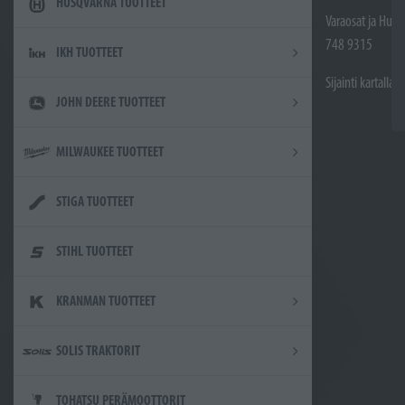
HUSQVARNA TUOTTEET
Varaosat ja Huol
748 9315
IKH TUOTTEET
Sijainti kartalla
JOHN DEERE TUOTTEET
MILWAUKEE TUOTTEET
STIGA TUOTTEET
STIHL TUOTTEET
KRANMAN TUOTTEET
SOLIS TRAKTORIT
TOHATSU PERÄMOOTTORIT