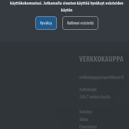
käyttökokemustasi. Jatkamalla sivuston käyttöä hyväksyt evästeiden
totöiden vastaanotto: (02)
Varaosat: (02) 721 1407
käytön
Huoltotöiden vastaanotto: 02 7211405
Varaosat:
Myynti : 
Hyväksy
Hallinnoi evästeitä
Sijainti kartalla
Sijainti ka
VERKKOKAUPPA
verkkokauppa@sporttikone.fi
Aukioloajat
24h/7 verkon kautta
Toimitus
Takuu
Palautukset