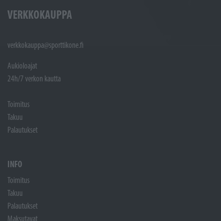
VERKKOKAUPPA
verkkokauppa@sporttikone.fi
Aukioloajat
24h/7 verkon kautta
Toimitus
Takuu
Palautukset
INFO
Toimitus
Takuu
Palautukset
Maksutavat