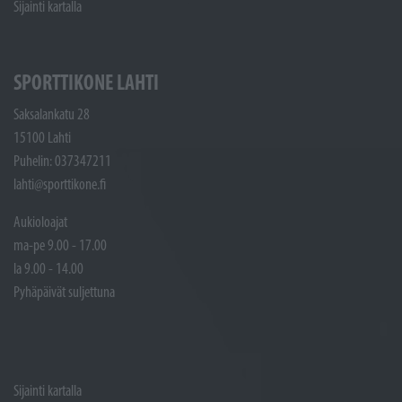
Sijainti kartalla
SPORTTIKONE LAHTI
Saksalankatu 28
15100 Lahti
Puhelin: 037347211
lahti@sporttikone.fi
Aukioloajat
ma-pe 9.00 - 17.00
la 9.00 - 14.00
Pyhäpäivät suljettuna
Sijainti kartalla