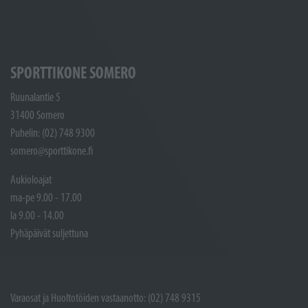
SPORTTIKONE SOMERO
Ruunalantie 5
31400 Somero
Puhelin: (02) 748 9300
somero@sporttikone.fi
Aukioloajat
ma-pe 9.00 - 17.00
la 9.00 - 14.00
Pyhäpäivät suljettuna
Varaosat ja Huoltotöiden vastaanotto: (02) 748 9315