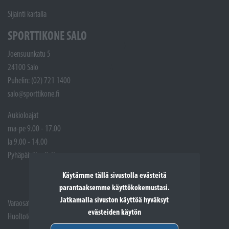
Sijainti kartalla
SPORTTIKONE SALO
Joensuunkatu 5
24100 Salo
Puhelin: (02) 721 1400
salo@sporttikone.fi
Aukioloajat
ma-pe 9.00 - 17.00
la 9.00 - 14.00
Pyhäpäivät suljettuna
Käytämme tällä sivustolla evästeitä
parantaaksemme käyttökokemustasi.
Jatkamalla sivuston käyttöä hyväksyt
Varaosat: (02) 721 1407
evästeiden käytön
Huoltotöiden vastaanotto: 02 7211405