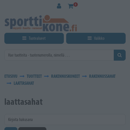
Siirry pääsisältöön
0
Tuotealueet
Valikko
ETUSIVU
TUOTTEET
RAKENNUSKONEET
RAKENNUSSAHAT
LAATTASAHAT
laattasahat
Kirjoita hakusana