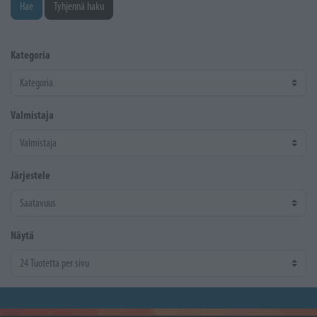
Hae
Tyhjennä haku
Kategoria
Valmistaja
Järjestele
Näytä