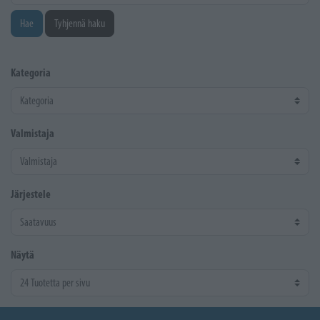
Hae
Tyhjennä haku
Kategoria
Valmistaja
Järjestele
Näytä