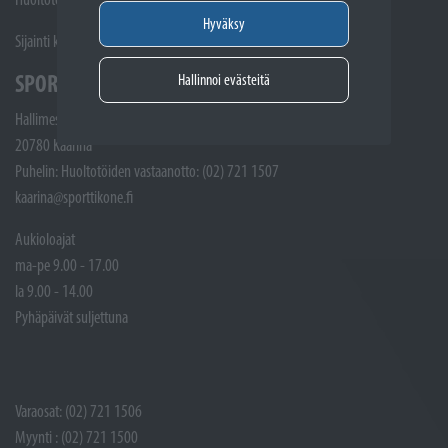
Hyväksy
Sijainti kartalla
SPORTTIKONE KAARINA
Hallinnoi evästeitä
Hallimestarinkatu 4
20780 Kaarina
Puhelin: Huoltotöiden vastaanotto: (02) 721 1507
kaarina@sporttikone.fi
Aukioloajat
ma-pe 9.00 - 17.00
la 9.00 - 14.00
Pyhäpäivät suljettuna
Varaosat: (02) 721 1506
Myynti : (02) 721 1500