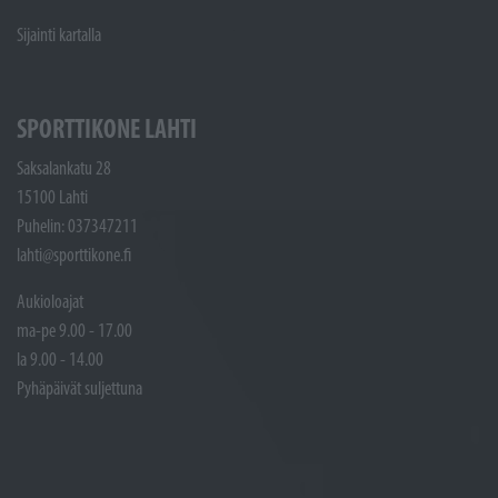
Sijainti kartalla
SPORTTIKONE LAHTI
Saksalankatu 28
15100 Lahti
Puhelin: 037347211
lahti@sporttikone.fi
Aukioloajat
ma-pe 9.00 - 17.00
la 9.00 - 14.00
Pyhäpäivät suljettuna