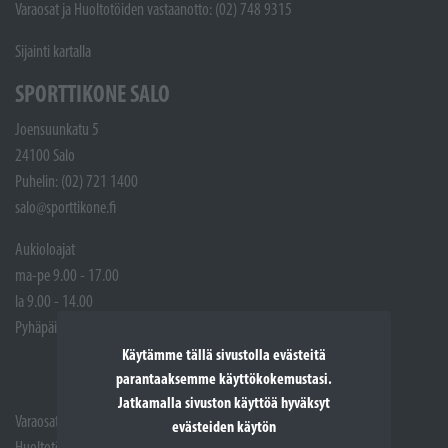
Varaosat ja Huoltotöiden vastaanotto: (02) 748 9315
Sijainti kartalla
SPORTTIKONE SALO
Joensuunkatu 5
24100 Salo
Puhelin: (02) 721 1400
salo@sporttikone.fi
Aukioloajat
ma-pe 9.00 - 17.00
la 9.00 - 14.00
Pyhäpäivät suljettuna
Käytämme tällä sivustolla evästeitä
parantaaksemme käyttökokemustasi.
Jatkamalla sivuston käyttöä hyväksyt
Varaosat: (02) 721 1407
evästeiden käytön
Huoltotöiden vastaanotto: 02 7211405