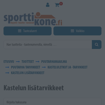
Siirry pääsisältöön
0
Tuotealueet
Valikko
ETUSIVU
TUOTTEET
PUUTARHAMAAILMA
PUUTARHA TARVIKKEET
KASTELULETKUT JA -TARVIKKEET
KASTELUN LISÄTARVIKKEET
Kastelun lisätarvikkeet
Kirjoita hakusana