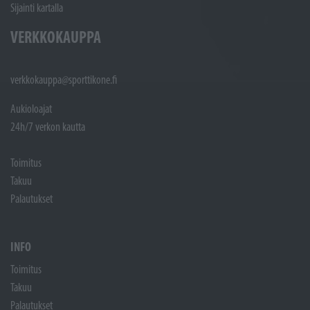
Sijainti kartalla
VERKKOKAUPPA
verkkokauppa@sporttikone.fi
Aukioloajat
24h/7 verkon kautta
Toimitus
Takuu
Palautukset
INFO
Toimitus
Takuu
Palautukset