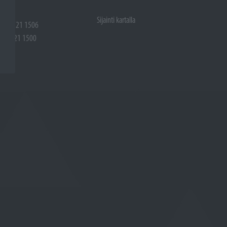
Sijainti kartalla
 (02) 721 1506
(02) 721 1500
rtalla