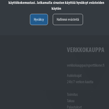
käyttökokemustasi. Jatkamalla sivuston käyttöä hyväksyt evästeiden
totöiden vastaanotto: (02)
Varaosat: (02) 721 1407
käytön
Huoltotöiden vastaanotto: 02 7211405
Varaosat:
Myynti : 
Hyväksy
Hallinnoi evästeitä
Sijainti kartalla
Sijainti ka
VERKKOKAUPPA
verkkokauppa@sporttikone.fi
Aukioloajat
24h/7 verkon kautta
Toimitus
Takuu
Palautukset