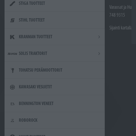
STIGA TUOTTEET
Varaosat ja Huol
748 9315
STIHL TUOTTEET
Sijainti kartalla
KRANMAN TUOTTEET
SOLIS TRAKTORIT
TOHATSU PERÄMOOTTORIT
KAWASAKI VESIJETIT
BENNINGTON VENEET
ROBOROCK