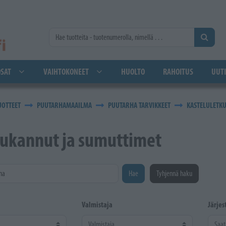
SAT
VAIHTOKONEET
HUOLTO
RAHOITUS
UUTI
UOTTEET
PUUTARHAMAAILMA
PUUTARHA TARVIKKEET
KASTELULETKU
lukannut ja sumuttimet
na
Hae
Tyhjennä haku
Valmistaja
Järjes