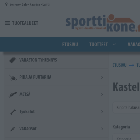
Siirry pääsisältöön
Somero - Salo - Kaarina - Lahti
TUOTEALUEET
ETUSIVU
TUOTTEET
VARAO
VARASTON TYHJENNYS
ETUSIVU
T
PIHA JA PUUTARHA
Kaste
METSÄ
Kirjoita hakusa
Työkalut
Kategoria
VARAOSAT