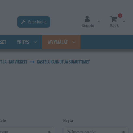
0
Varaa huolto
Avaa kirjautuminen
Avaa os
Kirjaudu
0,00 €
SET
YRITYS
MYYMÄLÄT
T JA -TARVIKKEET
KASTELUKANNUT JA SUMUTTIMET
tele
Näytä