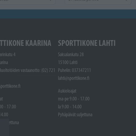
TTIKONE KAARINA
SPORTTIKONE LAHTI
arinkatu 4
Saksalankatu 28
arina
15100 Lahti
Huoltotöiden vastaanotto: (02) 721
Puhelin: 037347211
lahti@sporttikone.fi
porttikone.fi
Aukioloajat
at
ma-pe 9.00 - 17.00
00 - 17.00
la 9.00 - 14.00
 14.00
Pyhäpäivät suljettuna
t suljettuna