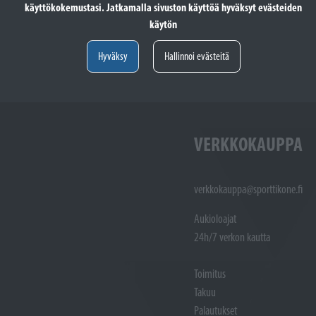
käyttökokemustasi. Jatkamalla sivuston käyttöä hyväksyt evästeiden
totöiden vastaanotto: (02)
Varaosat: (02) 721 1407
käytön
Huoltotöiden vastaanotto: 02 7211405
Varaosat:
Myynti : 
Hyväksy
Hallinnoi evästeitä
Sijainti kartalla
Sijainti ka
VERKKOKAUPPA
verkkokauppa@sporttikone.fi
Aukioloajat
24h/7 verkon kautta
Toimitus
Takuu
Palautukset