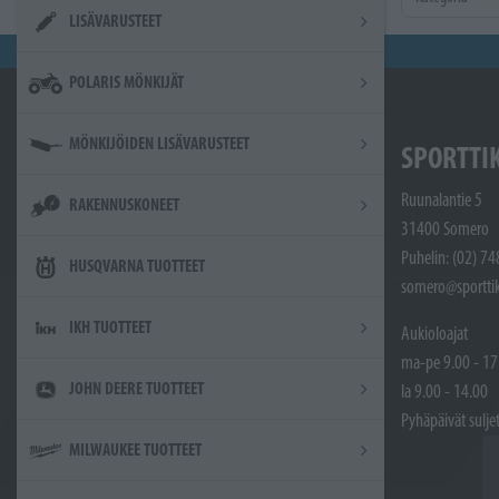
LISÄVARUSTEET
POLARIS MÖNKIJÄT
MÖNKIJÖIDEN LISÄVARUSTEET
SPORTTI
Ruunalantie 5
RAKENNUSKONEET
31400 Somero
Puhelin: (02) 7
HUSQVARNA TUOTTEET
somero@sporttik
IKH TUOTTEET
Aukioloajat
ma-pe 9.00 - 17
JOHN DEERE TUOTTEET
la 9.00 - 14.00
Pyhäpäivät sulje
MILWAUKEE TUOTTEET