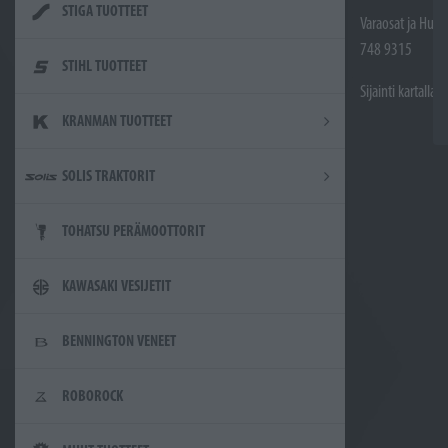
STIGA TUOTTEET
Varaosat ja Huol
748 9315
STIHL TUOTTEET
Sijainti kartalla
KRANMAN TUOTTEET
SOLIS TRAKTORIT
TOHATSU PERÄMOOTTORIT
KAWASAKI VESIJETIT
BENNINGTON VENEET
ROBOROCK