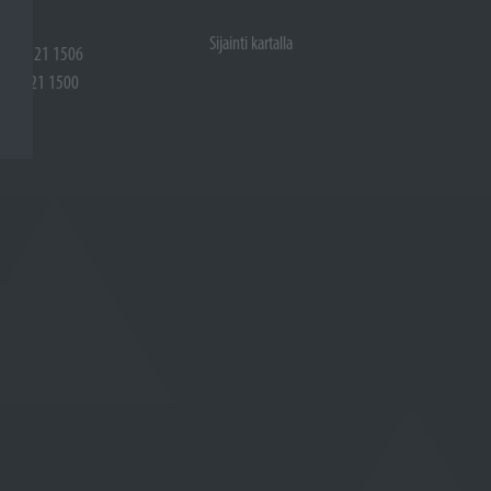
Sijainti kartalla
 (02) 721 1506
(02) 721 1500
rtalla