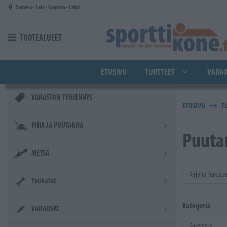
Siirry pääsisältöön
Somero - Salo - Kaarina - Lahti
TUOTEALUEET
ETUSIVU
TUOTTEET
VARAO
VARASTON TYHJENNYS
ETUSIVU
T
PIHA JA PUUTARHA
Puutar
METSÄ
Kirjoita hakusa
Työkalut
Kategoria
VARAOSAT