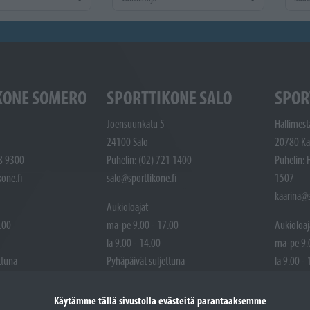
KONE SOMERO
SPORTTIKONE SALO
SPOR
Joensuunkatu 5
Hallimest
24100 Salo
20780 Ka
48 9300
Puhelin: (02) 721 1400
Puhelin: 
one.fi
salo@sporttikone.fi
1507
kaarina@s
Aukioloajat
.00
ma-pe 9.00 - 17.00
Aukioloaj
la 9.00 - 14.00
ma-pe 9.
ttuna
Pyhäpäivät suljettuna
la 9.00 -
Pyhäpäivä
Käytämme tällä sivustolla evästeitä parantaaksemme