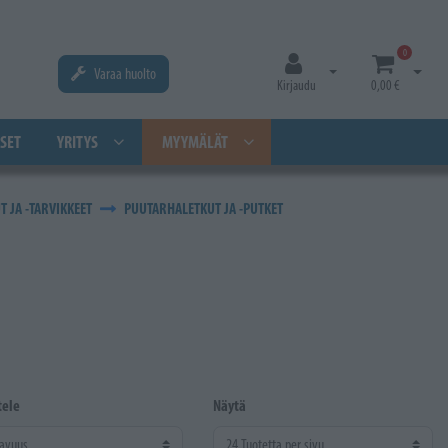
0
Varaa huolto
Avaa kirjautuminen
Avaa os
Kirjaudu
0,00 €
SET
YRITYS
MYYMÄLÄT
T JA -TARVIKKEET
PUUTARHALETKUT JA -PUTKET
tele
Näytä