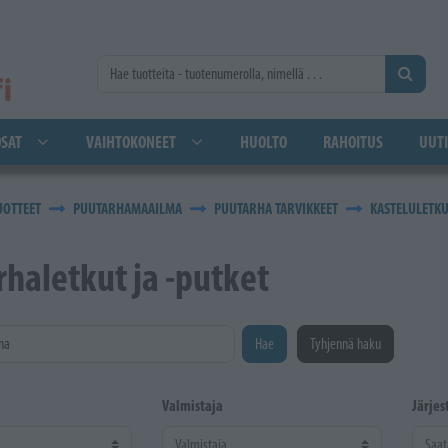
SAT
VAIHTOKONEET
HUOLTO
RAHOITUS
UUTI
UOTTEET
PUUTARHAMAAILMA
PUUTARHA TARVIKKEET
KASTELULETKU
haletkut ja -putket
na
Hae
Tyhjennä haku
Valmistaja
Järjes