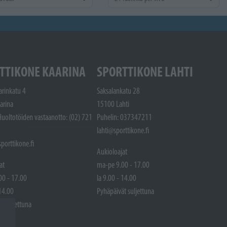
TTIKONE KAARINA
SPORTTIKONE LAHTI
arinkatu 4
Saksalankatu 28
arina
15100 Lahti
Huoltotöiden vastaanotto: (02) 721
Puhelin: 037347211
lahti@sporttikone.fi
porttikone.fi
Aukioloajat
at
ma-pe 9.00 - 17.00
00 - 17.00
la 9.00 - 14.00
 14.00
Pyhäpäivät suljettuna
t suljettuna