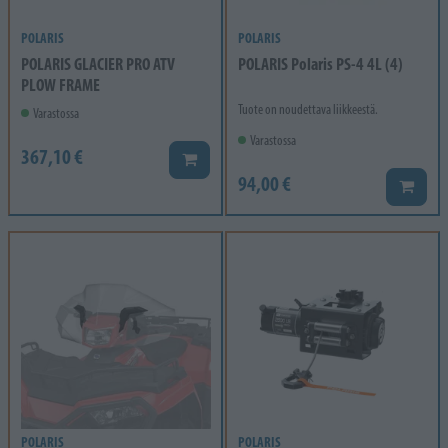
POLARIS
POLARIS
POLARIS GLACIER PRO ATV
POLARIS Polaris PS-4 4L (4)
PLOW FRAME
Tuote on noudettava liikkeestä.
Varastossa
Varastossa
367,10 €
Lisää koriin
94,00 €
Lisää k
POLARIS
POLARIS