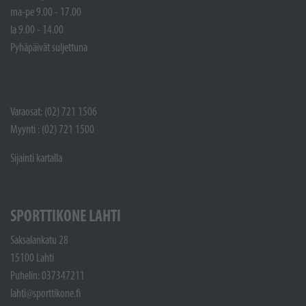
ma-pe 9.00 - 17.00
la 9.00 - 14.00
Pyhäpäivät suljettuna
Varaosat: (02) 721 1506
Myynti : (02) 721 1500
Sijainti kartalla
SPORTTIKONE LAHTI
Saksalankatu 28
15100 Lahti
Puhelin: 037347211
lahti@sporttikone.fi