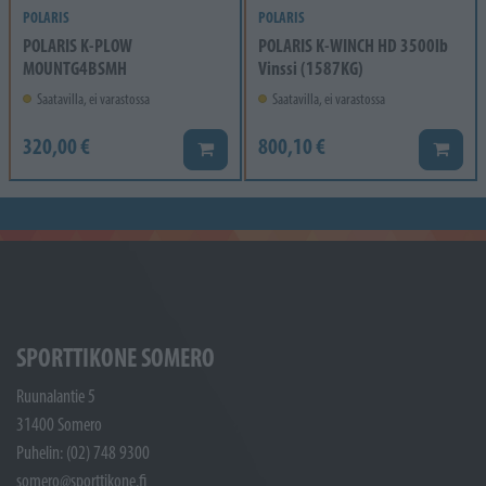
POLARIS
POLARIS
POLARIS K-PLOW
POLARIS K-WINCH HD 3500lb
MOUNTG4BSMH
Vinssi (1587KG)
Saatavilla, ei varastossa
Saatavilla, ei varastossa
320,00 €
800,10 €
Lisää koriin
Lisää k
SPORTTIKONE SOMERO
Ruunalantie 5
31400 Somero
Puhelin: (02) 748 9300
somero@sporttikone.fi