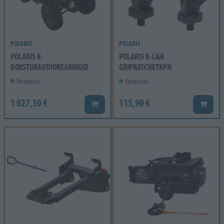
POLARIS
POLARIS
POLARIS K-
POLARIS K-L&R
BOXSTORAUDIOREARRIGID
GRIPRATCHETKPN
Varastossa
Varastossa
1 027,30 €
115,90 €
Lisää koriin
Lisää k