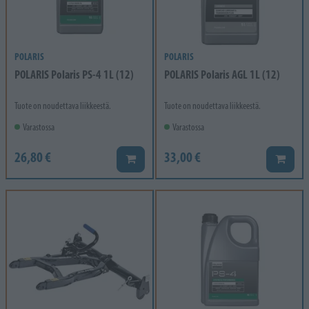
POLARIS
POLARIS
POLARIS Polaris PS-4 1L (12)
POLARIS Polaris AGL 1L (12)
Tuote on noudettava liikkeestä.
Tuote on noudettava liikkeestä.
Varastossa
Varastossa
26,80 €
33,00 €
Lisää koriin
Lisää k