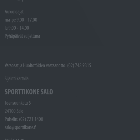
Aukioloajat
ma-pe 9.00 - 17.00
la 9.00 - 14.00
Pyhäpäivät suljettuna
Varaosat ja Huoltotöiden vastaanotto: (02) 748 9315
Sijainti kartalla
SPORTTIKONE SALO
Joensuunkatu 5
24100 Salo
Puhelin: (02) 721 1400
salo@sporttikone.fi