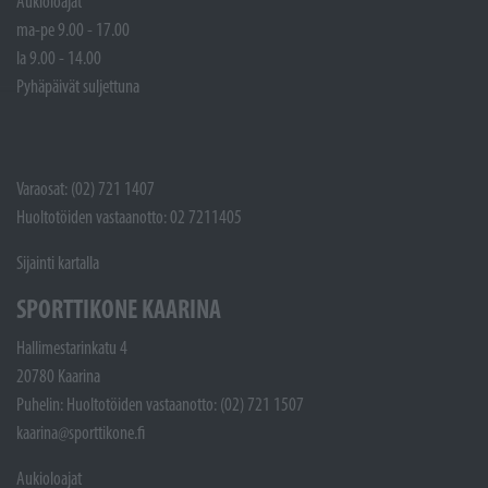
Aukioloajat
ma-pe 9.00 - 17.00
la 9.00 - 14.00
Pyhäpäivät suljettuna
Varaosat: (02) 721 1407
Huoltotöiden vastaanotto: 02 7211405
Sijainti kartalla
SPORTTIKONE KAARINA
Hallimestarinkatu 4
20780 Kaarina
Puhelin: Huoltotöiden vastaanotto: (02) 721 1507
kaarina@sporttikone.fi
Aukioloajat