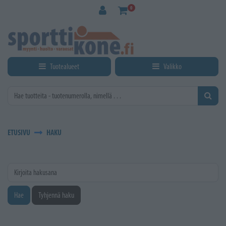
Siirry pääsisältöön
0
Tuotealueet
Valikko
ETUSIVU
HAKU
Kirjoita hakusana
Hae
Tyhjennä haku