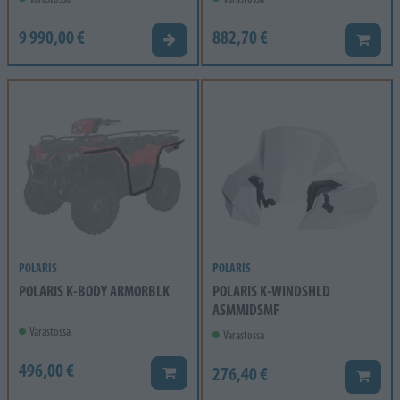
9 990,00 €
882,70 €
Tarjouspyyntö
Lisää k
POLARIS
POLARIS
POLARIS K-BODY ARMORBLK
POLARIS K-WINDSHLD
ASMMIDSMF
Varastossa
Varastossa
496,00 €
276,40 €
Lisää koriin
Lisää k