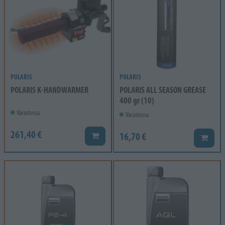
POLARIS
POLARIS
POLARIS K-HANDWARMER
POLARIS ALL SEASON GREASE
400 gr (10)
Varastossa
Varastossa
261,40 €
16,70 €
Lisää koriin
Lisää k