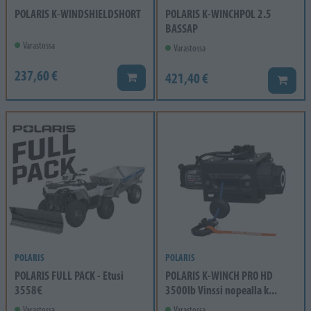
POLARIS K-WINDSHIELDSHORT
POLARIS K-WINCHPOL 2.5
BASSAP
Varastossa
Varastossa
237,60 €
421,40 €
Lisää koriin
Lisää k
POLARIS
POLARIS
POLARIS FULL PACK - Etusi
POLARIS K-WINCH PRO HD
3558€
3500lb Vinssi nopealla k...
Varastossa
Varastossa