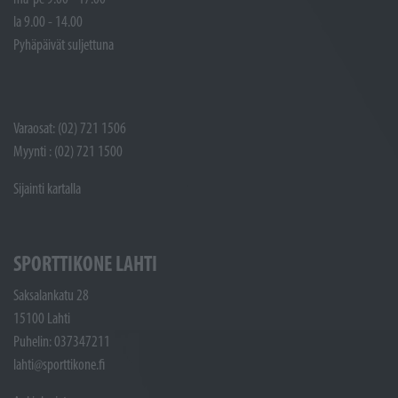
la 9.00 - 14.00
Pyhäpäivät suljettuna
Varaosat: (02) 721 1506
Myynti : (02) 721 1500
Sijainti kartalla
SPORTTIKONE LAHTI
Saksalankatu 28
15100 Lahti
Puhelin: 037347211
lahti@sporttikone.fi