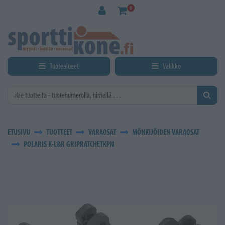
Siirry pääsisältöön
0
Tuotealueet
Valikko
ETUSIVU
TUOTTEET
VARAOSAT
MÖNKIJÖIDEN VARAOSAT
POLARIS K-L&R GRIPRATCHETKPN