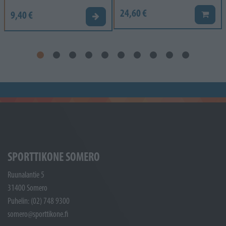
24,60 €
9,40 €
Lisää k
Valitse vaihtoehto
SPORTTIKONE SOMERO
Ruunalantie 5
31400 Somero
Puhelin: (02) 748 9300
somero@sporttikone.fi