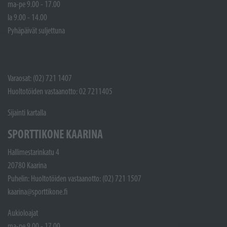
ma-pe 9.00 - 17.00
la 9.00 - 14.00
Pyhäpäivät suljettuna
Varaosat: (02) 721 1407
Huoltotöiden vastaanotto: 02 7211405
Sijainti kartalla
SPORTTIKONE KAARINA
Hallimestarinkatu 4
20780 Kaarina
Puhelin: Huoltotöiden vastaanotto: (02) 721 1507
kaarina@sporttikone.fi
Aukioloajat
ma-pe 9.00 - 17.00