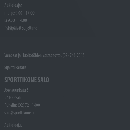
Aukioloajat
ma-pe 9.00 - 17.00
la 9.00 - 14.00
Pyhäpäivät suljettuna
Varaosat ja Huoltotöiden vastaanotto: (02) 748 9315
Sijainti kartalla
SPORTTIKONE SALO
Joensuunkatu 5
24100 Salo
Puhelin: (02) 721 1400
salo@sporttikone.fi
Aukioloajat