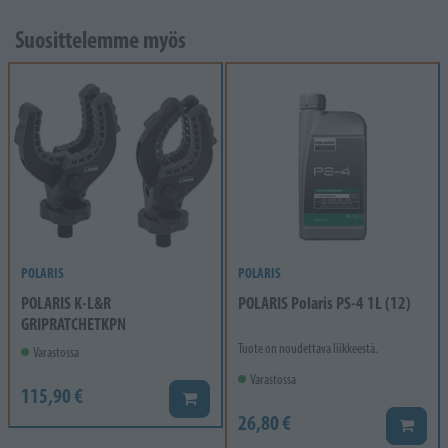
Suosittelemme myös
POLARIS
POLARIS
POLARIS K-L&R
POLARIS Polaris PS-4 1L (12)
GRIPRATCHETKPN
Tuote on noudettava liikkeestä.
Varastossa
Varastossa
115,90 €
Lisää koriin
26,80 €
Lisää k