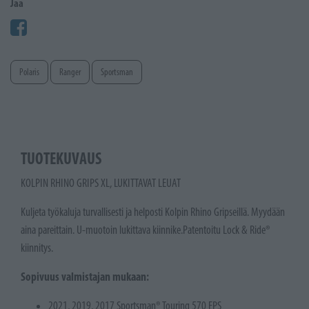
Jaa
Polaris
Ranger
Sportsman
TUOTEKUVAUS
KOLPIN RHINO GRIPS XL, LUKITTAVAT LEUAT
Kuljeta työkaluja turvallisesti ja helposti Kolpin Rhino Gripseillä. Myydään
aina pareittain. U-muotoin lukittava kiinnike.Patentoitu Lock & Ride®
kiinnitys.
Sopivuus valmistajan mukaan:
2021, 2019, 2017 Sportsman® Touring 570 EPS