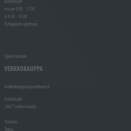
Aukioloajat
ma-pe 9.00 - 17.00
la 9.00 - 14.00
Pyhäpäivät suljettuna
Sijainti kartalla
VERKKOKAUPPA
verkkokauppa@sporttikone.fi
Aukioloajat
24h/7 verkon kautta
Toimitus
Takuu