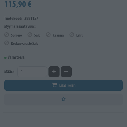
115,90 €
Tuotekoodi: 2881157
Myymäläsaatavuus:
Somero
Salo
Kaarina
Lahti
Keskusvarasto Salo
Varastossa
Kasvata määrää
Vähennä määrää
Määrä
Lisää koriin