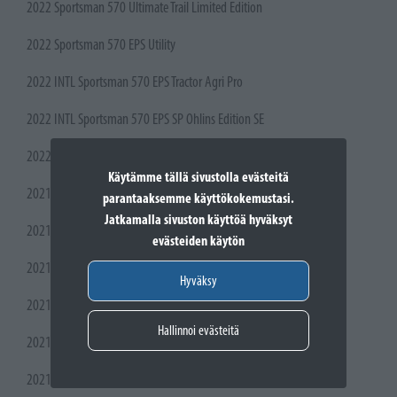
2022 Sportsman 570 Ultimate Trail Limited Edition
2022 Sportsman 570 EPS Utility
2022 INTL Sportsman 570 EPS Tractor Agri Pro
2022 INTL Sportsman 570 EPS SP Ohlins Edition SE
2022 INTL Sportsman 570 EPS LE
Käytämme tällä sivustolla evästeitä
2021-2025 Sportsman 570 Trail
parantaaksemme käyttökokemustasi.
Jatkamalla sivuston käyttöä hyväksyt
2021 Sportsman® 570 Ultimate Utility
evästeiden käytön
2021 Sportsman® 570 Premium
Hyväksy
2021 Sportsman® 570 EPS
Hallinnoi evästeitä
2021 Sportsman® 570
2021 Sportsman® 450 H.O. EPS