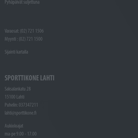
Pyhäpäivät suljettuna
Varaosat: (02) 721 1506
Myynti : (02) 721 1500
Sijainti kartalla
SPORTTIKONE LAHTI
Saksalankatu 28
15100 Lahti
Puhelin: 037347211
lahti@sporttikone.fi
Aukioloajat
ma-pe 9.00 - 17.00