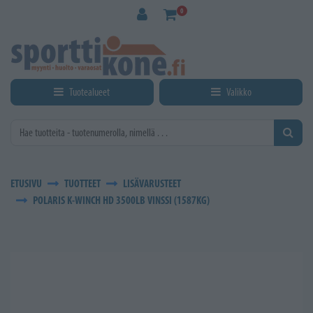
Siirry pääsisältöön
0
Tuotealueet
Valikko
ETUSIVU
TUOTTEET
LISÄVARUSTEET
POLARIS K-WINCH HD 3500LB VINSSI (1587KG)