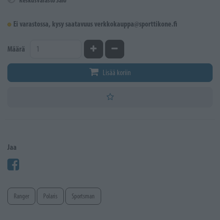
Keskusvarasto Salo
Ei varastossa, kysy saatavuus verkkokauppa@sporttikone.fi
Kasvata määrää
Vähennä määrää
Määrä
Lisää koriin
Jaa
Ranger
Polaris
Sportsman