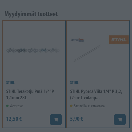
Myydyimmät tuotteet
STIHL
STIHL
STIHL Teräketju Pm3 1/4"P
STIHL Pyöreä Viila 1/4" P 3,2,
1,1mm 28L
(2-in-1 viilanp...
Varastossa
Saatavilla, ei varastossa
12,50 €
5,90 €
Lisää koriin
Lisää k