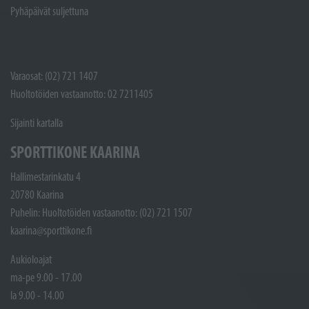
Pyhäpäivät suljettuna
Varaosat: (02) 721 1407
Huoltotöiden vastaanotto: 02 7211405
Sijainti kartalla
SPORTTIKONE KAARINA
Hallimestarinkatu 4
20780 Kaarina
Puhelin: Huoltotöiden vastaanotto: (02) 721 1507
kaarina@sporttikone.fi
Aukioloajat
ma-pe 9.00 - 17.00
la 9.00 - 14.00