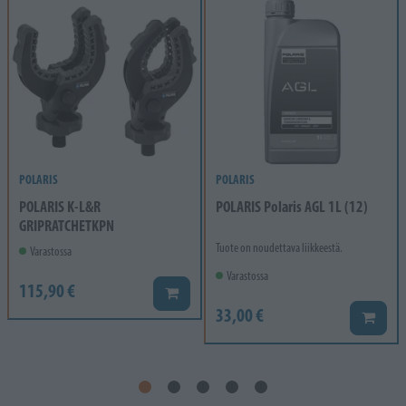
POLARIS
POLARIS
POLARIS K-L&R
POLARIS Polaris AGL 1L (12)
GRIPRATCHETKPN
Tuote on noudettava liikkeestä.
Varastossa
Varastossa
115,90 €
Lisää koriin
33,00 €
Lisää k