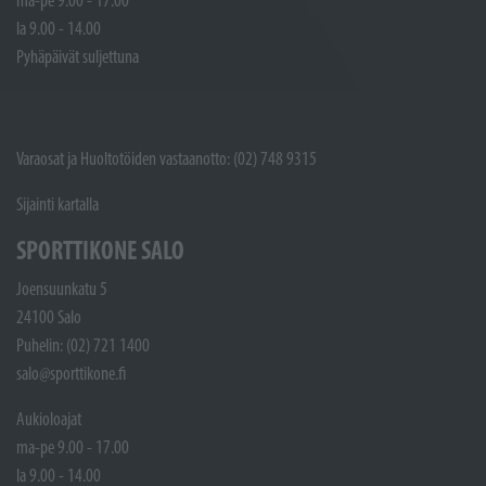
ma-pe 9.00 - 17.00
la 9.00 - 14.00
Pyhäpäivät suljettuna
Varaosat ja Huoltotöiden vastaanotto: (02) 748 9315
Sijainti kartalla
SPORTTIKONE SALO
Joensuunkatu 5
24100 Salo
Puhelin: (02) 721 1400
salo@sporttikone.fi
Aukioloajat
ma-pe 9.00 - 17.00
la 9.00 - 14.00