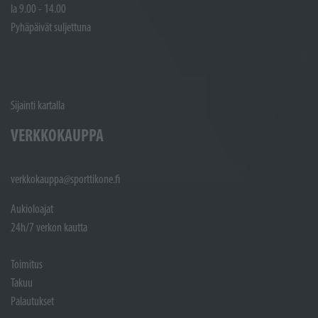
la 9.00 - 14.00
Pyhäpäivät suljettuna
Sijainti kartalla
VERKKOKAUPPA
verkkokauppa@sporttikone.fi
Aukioloajat
24h/7 verkon kautta
Toimitus
Takuu
Palautukset