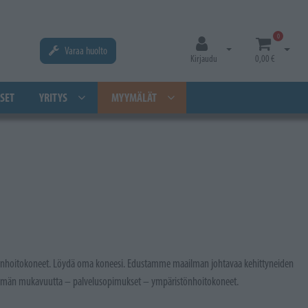
0
Varaa huolto
Avaa kirjautuminen
Avaa os
Kirjaudu
0,00 €
SET
YRITYS
MYYMÄLÄT
stönhoitokoneet. Löydä oma koneesi. Edustamme maailman johtavaa kehittyneiden
nemmän mukavuutta – palvelusopimukset – ympäristönhoitokoneet.