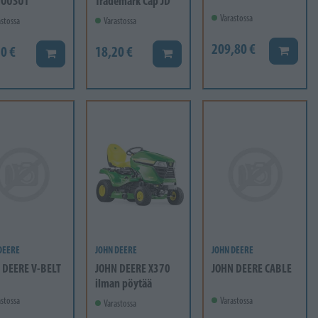
HOUSUT
Trademark Cap JD
Varastossa
stossa
Varastossa
209,80 €
0 €
18,20 €
Lisää ko
Lisää koriin
Lisää koriin
DEERE
JOHN DEERE
JOHN DEERE
 DEERE V-BELT
JOHN DEERE X370
JOHN DEERE CABLE
ilman pöytää
stossa
Varastossa
Varastossa