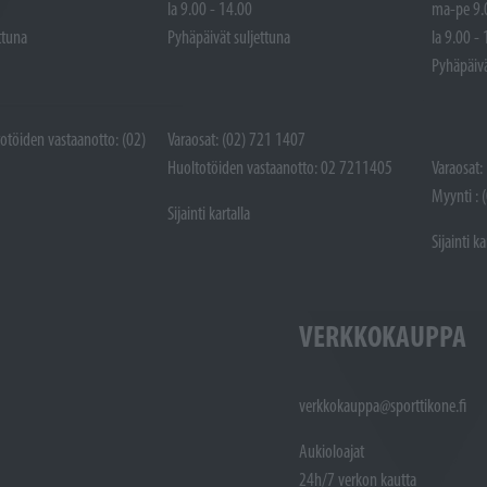
la 9.00 - 14.00
ma-pe 9.
ttuna
Pyhäpäivät suljettuna
la 9.00 -
Pyhäpäivä
totöiden vastaanotto: (02)
Varaosat: (02) 721 1407
Huoltotöiden vastaanotto: 02 7211405
Varaosat:
Myynti : 
Sijainti kartalla
Sijainti ka
VERKKOKAUPPA
verkkokauppa@sporttikone.fi
Aukioloajat
24h/7 verkon kautta