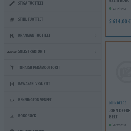
92cm RDRC
STIGA TUOTTEET
Varastossa
STIHL TUOTTEET
5 614,00 €
KRANMAN TUOTTEET
SOLIS TRAKTORIT
TOHATSU PERÄMOOTTORIT
KAWASAKI VESIJETIT
BENNINGTON VENEET
JOHN DEERE
JOHN DEERE
ROBOROCK
BELT
Varastossa