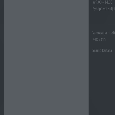
la 9.00 - 14.00
Pyhäpäivät sulje
Varaosat ja Huol
748 9315
Sijainti kartalla