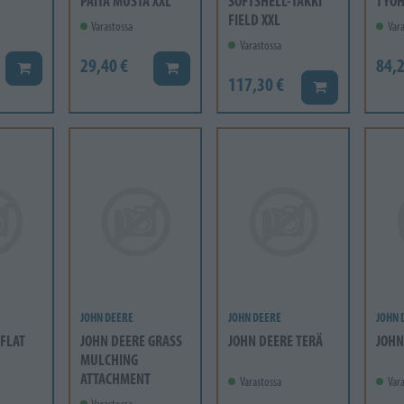
PAITA MUSTA XXL
SOFTSHELL-TAKKI
TYÖ
FIELD XXL
Varastossa
Vara
Varastossa
29,40 €
84,2
Lisää koriin
Lisää koriin
117,30 €
Lisää koriin
JOHN DEERE
JOHN DEERE
JOHN 
 FLAT
JOHN DEERE GRASS
JOHN DEERE TERÄ
JOHN
MULCHING
ATTACHMENT
Varastossa
Vara