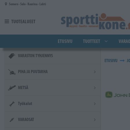
Siirry pääsisältöön
Somero - Salo - Kaarina - Lahti
TUOTEALUEET
ETUSIVU
TUOTTEET
VARAO
VARASTON TYHJENNYS
ETUSIVU
J
PIHA JA PUUTARHA
METSÄ
Työkalut
VARAOSAT