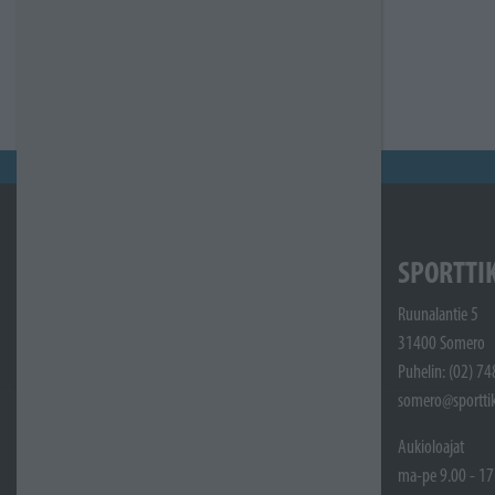
SPORTTI
Ruunalantie 5
31400 Somero
Puhelin: (02) 7
somero@sporttik
Aukioloajat
ma-pe 9.00 - 17