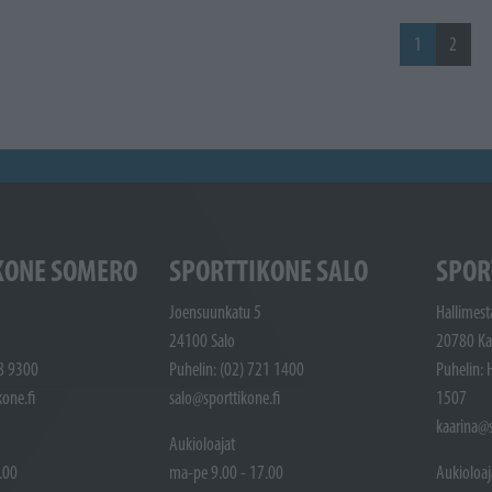
1
2
KONE SOMERO
SPORTTIKONE SALO
SPOR
Joensuunkatu 5
Hallimest
24100 Salo
20780 Ka
48 9300
Puhelin: (02) 721 1400
Puhelin: 
one.fi
salo@sporttikone.fi
1507
kaarina@s
Aukioloajat
.00
ma-pe 9.00 - 17.00
Aukioloaj