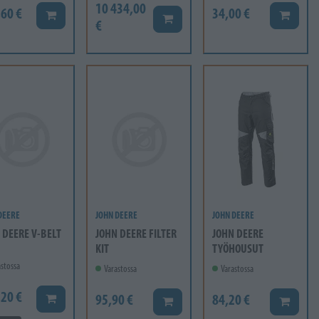
10 434,00
,60 €
34,00 €
Lisää koriin
Lisää ko
Lisää koriin
€
DEERE
JOHN DEERE
JOHN DEERE
 DEERE V-BELT
JOHN DEERE FILTER
JOHN DEERE
KIT
TYÖHOUSUT
stossa
Varastossa
Varastossa
,20 €
95,90 €
84,20 €
Lisää koriin
Lisää koriin
Lisää ko