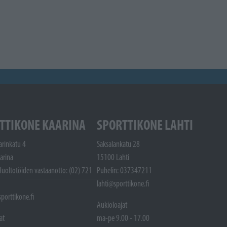
TTIKONE KAARINA
SPORTTIKONE LAHTI
arinkatu 4
Saksalankatu 28
arina
15100 Lahti
Huoltotöiden vastaanotto: (02) 721
Puhelin: 037347211
lahti@sporttikone.fi
porttikone.fi
Aukioloajat
at
ma-pe 9.00 - 17.00