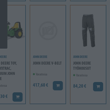
DEERE
JOHN DEERE
JOHN DEERE
 DEERE TOY,
JOHN DEERE V-BELT
JOHN DEERE
YXTRAC,
TYÖHOUSUT
MIUM JOHN
Varastossa
Varastossa
E
417,60 €
84,20 €
Lisää koriin
stossa
Lisää ko
,30 €
Lisää koriin