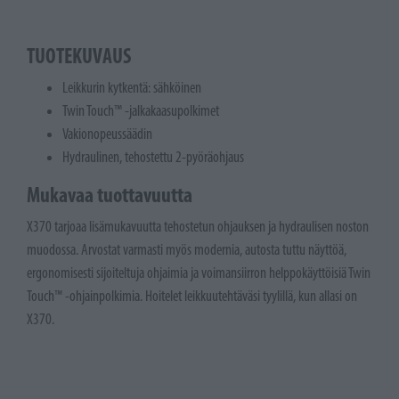
TUOTEKUVAUS
Leikkurin kytkentä: sähköinen
Twin Touch™ -jalkakaasupolkimet
Vakionopeussäädin
Hydraulinen, tehostettu 2-pyöräohjaus
Mukavaa tuottavuutta
X370 tarjoaa lisämukavuutta tehostetun ohjauksen ja hydraulisen noston
muodossa. Arvostat varmasti myös modernia, autosta tuttu näyttöä,
ergonomisesti sijoiteltuja ohjaimia ja voimansiirron helppokäyttöisiä Twin
Touch™ -ohjainpolkimia. Hoitelet leikkuutehtäväsi tyylillä, kun allasi on
X370.