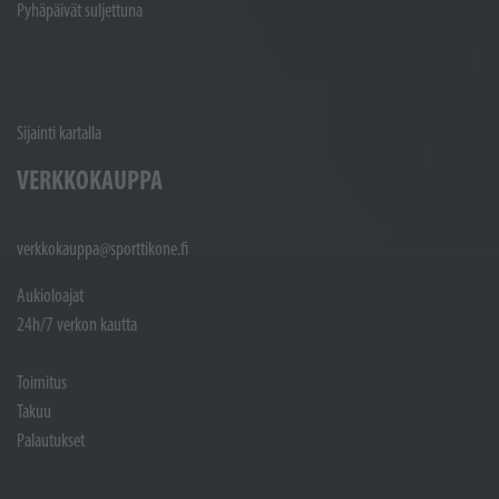
Pyhäpäivät suljettuna
Sijainti kartalla
VERKKOKAUPPA
verkkokauppa@sporttikone.fi
Aukioloajat
24h/7 verkon kautta
Toimitus
Takuu
Palautukset