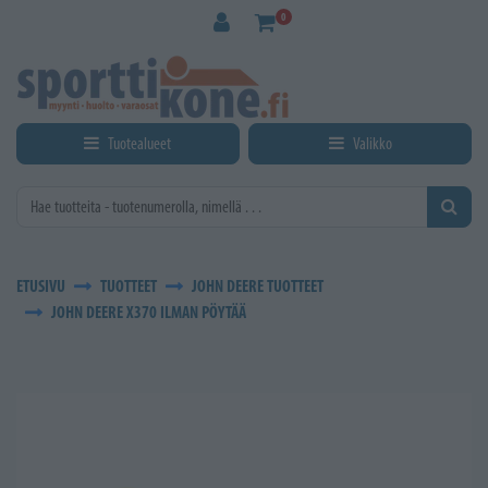
Siirry pääsisältöön
0
Tuotealueet
Valikko
ETUSIVU
TUOTTEET
JOHN DEERE TUOTTEET
JOHN DEERE X370 ILMAN PÖYTÄÄ