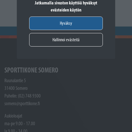
Jatkamalla sivuston käyttöä hyväksyt
evästeiden käytön
Hyväksy
Hallinnoi evästeitä
SPORTTIKONE SOMERO
Ruunalantie 5
31400 Somero
Puhelin: (02) 748 9300
somero@sporttikone.fi
Aukioloajat
ma-pe 9.00 - 17.00
la 9.00 - 14.00