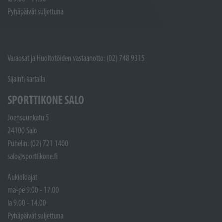
Pyhäpäivät suljettuna
Varaosat ja Huoltotöiden vastaanotto: (02) 748 9315
Sijainti kartalla
SPORTTIKONE SALO
Joensuunkatu 5
24100 Salo
Puhelin: (02) 721 1400
salo@sporttikone.fi
Aukioloajat
ma-pe 9.00 - 17.00
la 9.00 - 14.00
Pyhäpäivät suljettuna