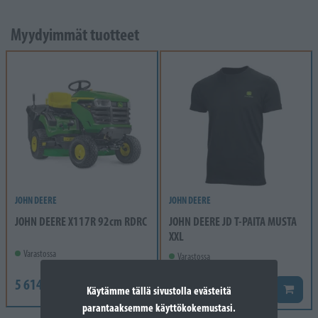
Myydyimmät tuotteet
JOHN DEERE
JOHN DEERE
JOHN DEERE X117R 92cm RDRC
JOHN DEERE JD T-PAITA MUSTA
XXL
Varastossa
Varastossa
5 614,00 €
29,40 €
Lisää koriin
Lisää k
Käytämme tällä sivustolla evästeitä
parantaaksemme käyttökokemustasi.