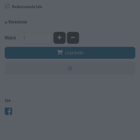
Keskusvarasto Salo
Varastossa
Kasvata määrää
Vähennä määrää
Määrä
Lisää koriin
Jaa