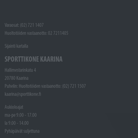
Varaosat: (02) 721 1407
Huoltotöiden vastaanotto: 02 7211405
Sijainti kartalla
SPORTTIKONE KAARINA
Hallimestarinkatu 4
20780 Kaarina
Puhelin: Huoltotöiden vastaanotto: (02) 721 1507
kaarina@sporttikone.fi
Aukioloajat
ma-pe 9.00 - 17.00
la 9.00 - 14.00
Pyhäpäivät suljettuna