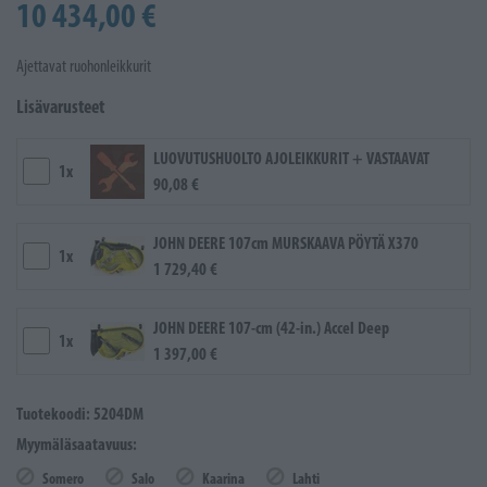
10 434,00 €
Ajettavat ruohonleikkurit
Lisävarusteet
LUOVUTUSHUOLTO AJOLEIKKURIT + VASTAAVAT
1x
90,08 €
JOHN DEERE 107cm MURSKAAVA PÖYTÄ X370
1x
1 729,40 €
JOHN DEERE 107-cm (42-in.) Accel Deep
1x
1 397,00 €
Tuotekoodi: 5204DM
Myymäläsaatavuus:
Somero
Salo
Kaarina
Lahti