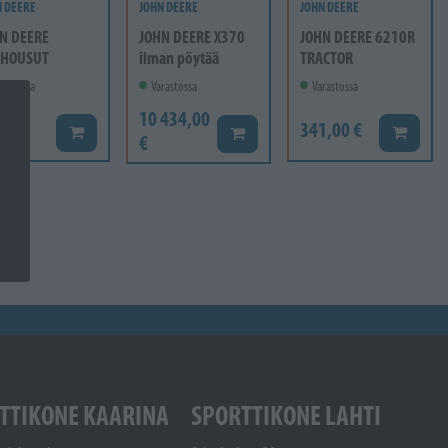
N DEERE
JOHN DEERE
JOHN DEERE
N DEERE
JOHN DEERE X370
JOHN DEERE 6210R
ÖHOUSUT
ilman pöytää
TRACTOR
rastossa
Varastossa
Varastossa
10 434,00
20 €
341,00 €
Lisää koriin
Lisää ko
Lisää koriin
€
TTIKONE KAARINA
SPORTTIKONE LAHTI