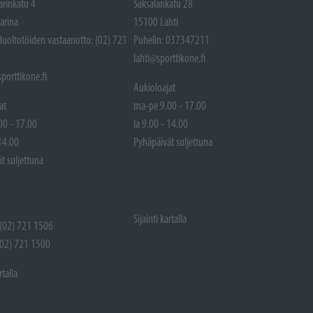
arinkatu 4
Saksalankatu 28
arina
15100 Lahti
Huoltotöiden vastaanotto: (02) 721
Puhelin: 037347211
lahti@sporttikone.fi
porttikone.fi
Aukioloajat
at
ma-pe 9.00 - 17.00
00 - 17.00
la 9.00 - 14.00
 14.00
Pyhäpäivät suljettuna
t suljettuna
Sijainti kartalla
 (02) 721 1506
(02) 721 1500
rtalla