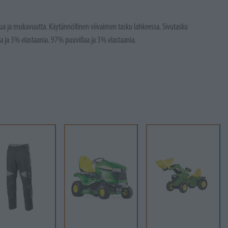
atua ja mukavuutta.
Käytännöllinen viivaimen tasku lahkeessa.
Sivutasku
a ja 3% elastaania.
97% puuvillaa ja 3% elastaania.