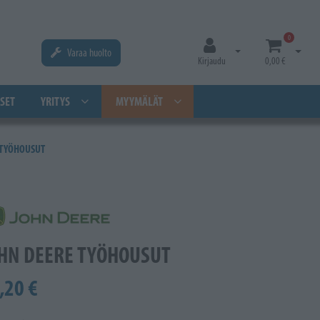
0
Varaa huolto
Avaa kirjautuminen
Avaa os
Kirjaudu
0,00 €
SET
YRITYS
MYYMÄLÄT
 TYÖHOUSUT
HN DEERE TYÖHOUSUT
,20 €