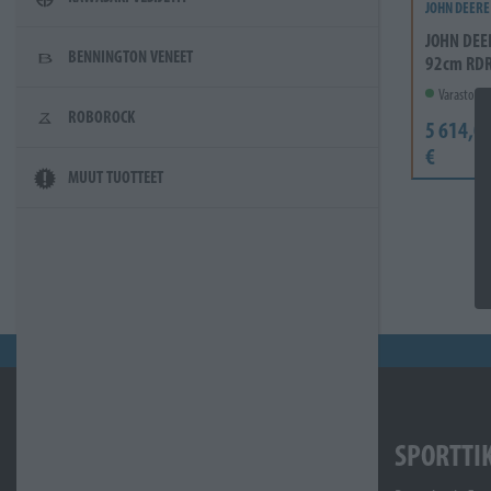
JOHN DEERE
JOHN DEE
BENNINGTON VENEET
92cm RD
Varastossa
ROBOROCK
5 614,0
€
MUUT TUOTTEET
SPORTTI