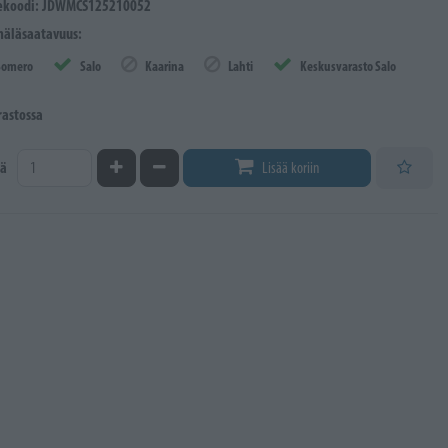
ekoodi: JDWMCS125210052
äläsaatavuus:
Somero
Salo
Kaarina
Lahti
Keskusvarasto Salo
rastossa
Kasvata määrää
Vähennä määrää
ä
Lisää koriin