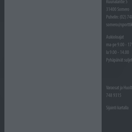
Ruunalantie 5
31400 Somero
Puhelin: (02) 7
somero@sporttik
Aukioloajat
ma-pe 9.00 - 17
la 9.00 - 14.00
Pyhäpäivät sulje
Varaosat ja Huol
748 9315
Sijainti kartalla