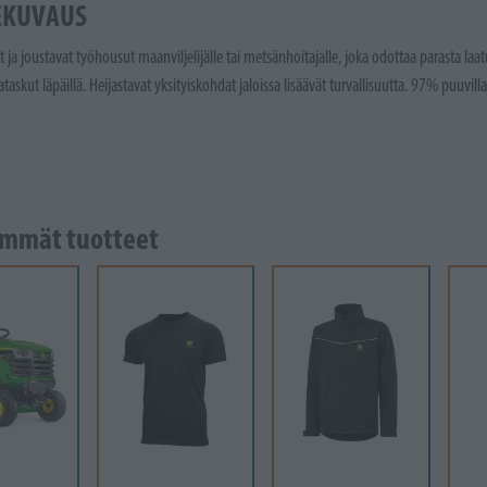
EKUVAUS
ja joustavat työhousut maanviljelijälle tai metsänhoitajalle, joka odottaa parasta la
ataskut läpäillä.
Heijastavat yksityiskohdat jaloissa lisäävät turvallisuutta.
97% puuvilla
mmät tuotteet