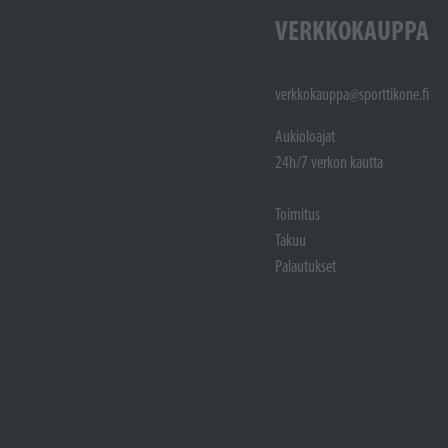
VERKKOKAUPPA
verkkokauppa@sporttikone.fi
Aukioloajat
24h/7 verkon kautta
Toimitus
Takuu
Palautukset