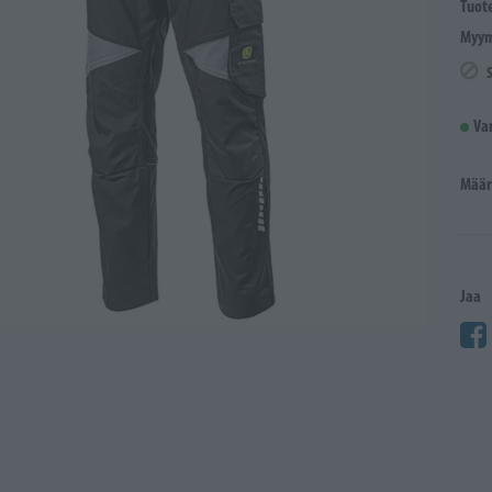
Tuot
Myym
Va
Määr
Jaa