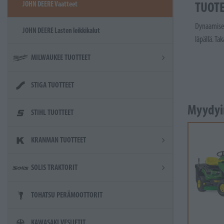
TUOT
JOHN DEERE Vaatteet
Dynaamiset 
JOHN DEERE Lasten leikkikalut
läpällä.
Tak
MILWAUKEE TUOTTEET
STIGA TUOTTEET
Myydyi
STIHL TUOTTEET
KRANMAN TUOTTEET
SOLIS TRAKTORIT
TOHATSU PERÄMOOTTORIT
KAWASAKI VESIJETIT