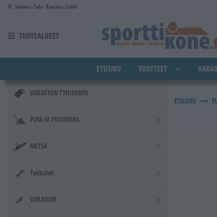
Siirry pääsisältöön
Somero - Salo - Kaarina - Lahti
TUOTEALUEET
ETUSIVU
TUOTTEET
VARAO
VARASTON TYHJENNYS
ETUSIVU
T
PIHA JA PUUTARHA
METSÄ
Työkalut
VARAOSAT