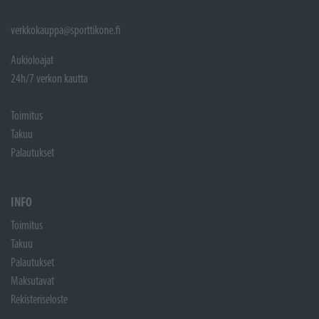
verkkokauppa@sporttikone.fi
Aukioloajat
24h/7 verkon kautta
Toimitus
Takuu
Palautukset
INFO
Toimitus
Takuu
Palautukset
Maksutavat
Rekisteriseloste