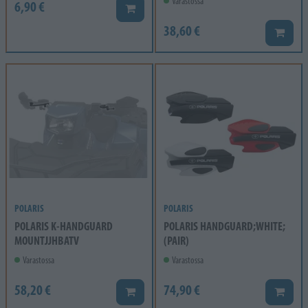
Varastossa
6,90 €
Lisää koriin
38,60 €
Lisää k
POLARIS
POLARIS
POLARIS K-HANDGUARD
POLARIS HANDGUARD;WHITE;
MOUNTJJHBATV
(PAIR)
Varastossa
Varastossa
58,20 €
74,90 €
Lisää koriin
Lisää k