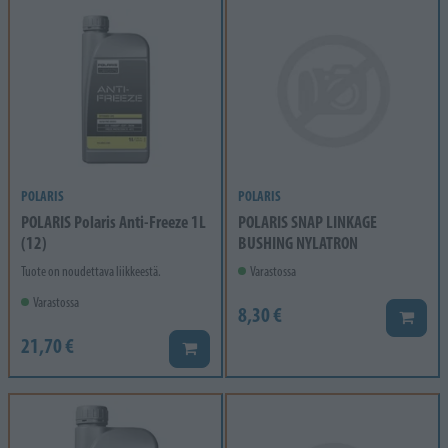
POLARIS
POLARIS
POLARIS Polaris Anti-Freeze 1L
POLARIS SNAP LINKAGE
(12)
BUSHING NYLATRON
Tuote on noudettava liikkeestä.
Varastossa
Varastossa
8,30 €
Lisää k
21,70 €
Lisää koriin