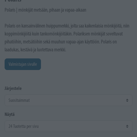
Polaris | mönkijät metsään, pihaan ja vapaa-aikaan
Polaris on kansainvälinen huippumerkki, jolta saa kaikenlaisia mönkijöitä, niin
koppimönkijöitä kuin tankomönkijöitäkin. Polariksen mönkijät soveltuvat
pihatöihin, metsätöihin sekä muuhun vapaa-ajan käyttöön. Polaris on
laadukas, kestävä ja luotettava merkki.
Valmistajan sivulle
Järjestele
Näytä