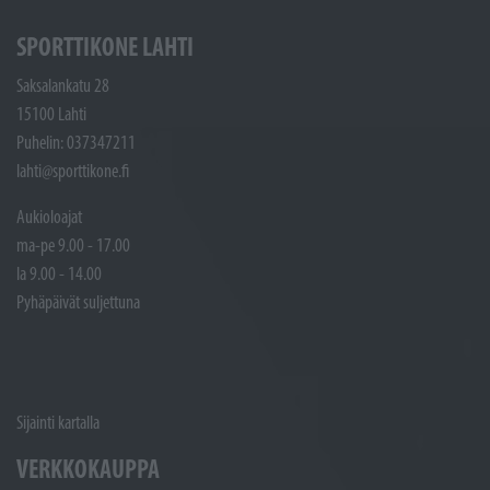
SPORTTIKONE LAHTI
Saksalankatu 28
15100 Lahti
Puhelin: 037347211
lahti@sporttikone.fi
Aukioloajat
ma-pe 9.00 - 17.00
la 9.00 - 14.00
Pyhäpäivät suljettuna
Sijainti kartalla
VERKKOKAUPPA