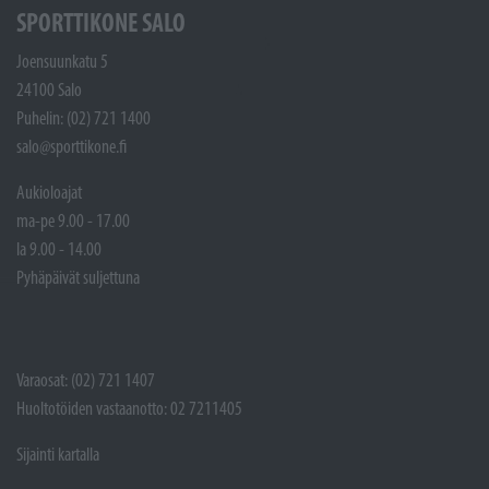
SPORTTIKONE SALO
Joensuunkatu 5
24100 Salo
Puhelin: (02) 721 1400
salo@sporttikone.fi
Aukioloajat
ma-pe 9.00 - 17.00
la 9.00 - 14.00
Pyhäpäivät suljettuna
Varaosat: (02) 721 1407
Huoltotöiden vastaanotto: 02 7211405
Sijainti kartalla