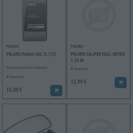
POLARIS
POLARIS
POLARIS Polaris AGL 1L (12)
POLARIS CALIPER SEAL; OUTER;
1.50 IN
Tuote on noudettava liikkeestä.
Varastossa
Varastossa
12,90 €
Lisää k
33,00 €
Lisää koriin