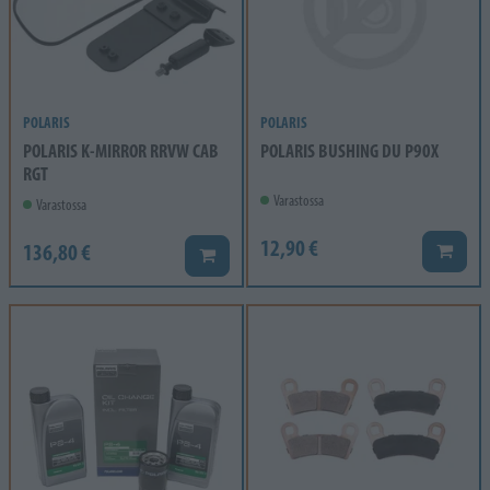
POLARIS
POLARIS
POLARIS K-MIRROR RRVW CAB
POLARIS BUSHING DU P90X
RGT
Varastossa
Varastossa
12,90 €
136,80 €
Lisää k
Lisää koriin