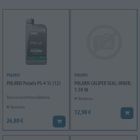
POLARIS
POLARIS
POLARIS Polaris PS-4 1L (12)
POLARIS CALIPER SEAL; INNER;
1.50 IN
Tuote on noudettava liikkeestä.
Varastossa
Varastossa
12,90 €
Lisää k
26,80 €
Lisää koriin