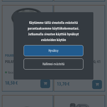
Käytämme tällä sivustolla evästeitä
parantaaksemme käyttökokemustasi.
Jatkamalla sivuston käyttöä hyväksyt
evästeiden käytön
Hyväksy
POLARIS
POLARIS
POLARIS 10 MICRON OIL FILTER
POLARIS CON ROD BEARING; 41
Hallinnoi evästeitä
MM; GREEN
Varastossa
Varastossa
18,50 €
13,70 €
Lisää koriin
Lisää k