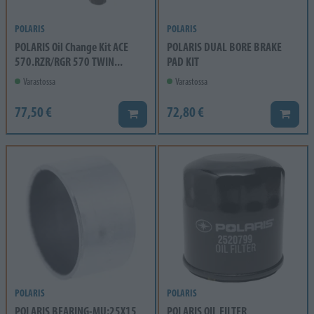
POLARIS
POLARIS
POLARIS Oil Change Kit ACE
POLARIS DUAL BORE BRAKE
570.RZR/RGR 570 TWIN...
PAD KIT
Varastossa
Varastossa
77,50 €
72,80 €
Lisää koriin
Lisää k
POLARIS
POLARIS
POLARIS BEARING-MU;25X15
POLARIS OIL FILTER