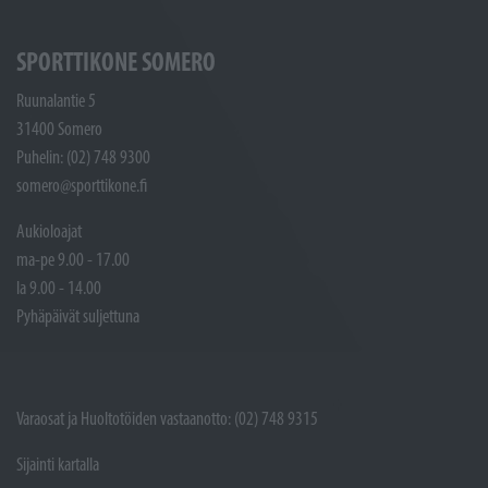
SPORTTIKONE SOMERO
Ruunalantie 5
31400 Somero
Puhelin: (02) 748 9300
somero@sporttikone.fi
Aukioloajat
ma-pe 9.00 - 17.00
la 9.00 - 14.00
Pyhäpäivät suljettuna
Varaosat ja Huoltotöiden vastaanotto: (02) 748 9315
Sijainti kartalla