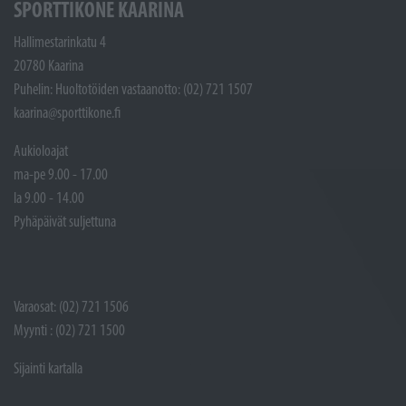
SPORTTIKONE KAARINA
Hallimestarinkatu 4
20780 Kaarina
Puhelin: Huoltotöiden vastaanotto: (02) 721 1507
kaarina@sporttikone.fi
Aukioloajat
ma-pe 9.00 - 17.00
la 9.00 - 14.00
Pyhäpäivät suljettuna
Varaosat: (02) 721 1506
Myynti : (02) 721 1500
Sijainti kartalla