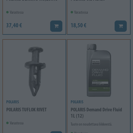
Varastossa
Varastossa
37,40 €
18,50 €
Lisää koriin
Lisää k
POLARIS
POLARIS
POLARIS TUFLOK RIVET
POLARIS Demand Drive Fluid
1L (12)
Varastossa
Tuote on noudettava liikkeestä.