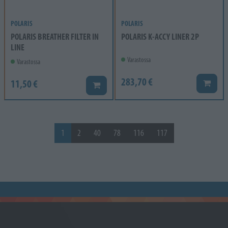
POLARIS
POLARIS
POLARIS BREATHER FILTER IN
POLARIS K-ACCY LINER 2P
LINE
Varastossa
Varastossa
283,70 €
11,50 €
Lisää k
Lisää koriin
1
2
40
78
116
117