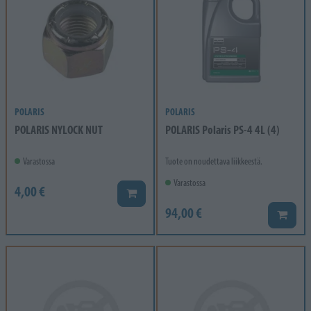
POLARIS
POLARIS
POLARIS NYLOCK NUT
POLARIS Polaris PS-4 4L (4)
Varastossa
Tuote on noudettava liikkeestä.
Varastossa
4,00 €
Lisää koriin
94,00 €
Lisää k