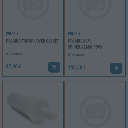
POLARIS
POLARIS
POLARIS STATOR COVER GASKET
POLARIS ASM-
SPIDER;22MM;P90X
Varastossa
Varastossa
37,40 €
150,50 €
Lisää koriin
Lisää k