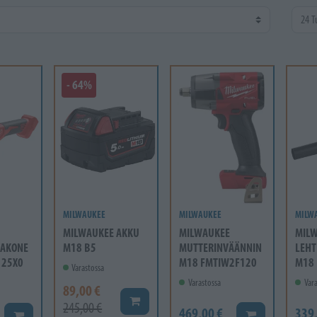
- 64%
MILWAUKEE
MILWAUKEE
MILW
MILWAUKEE AKKU
MILWAUKEE
MIL
AKONE
M18 B5
MUTTERINVÄÄNNIN
LEHT
125X0
M18 FMTIW2F120
M18 
Varastossa
Varastossa
Vara
89,00 €
Lisää koriin
245,00 €
469,00 €
339
Lisää koriin
Lisää koriin