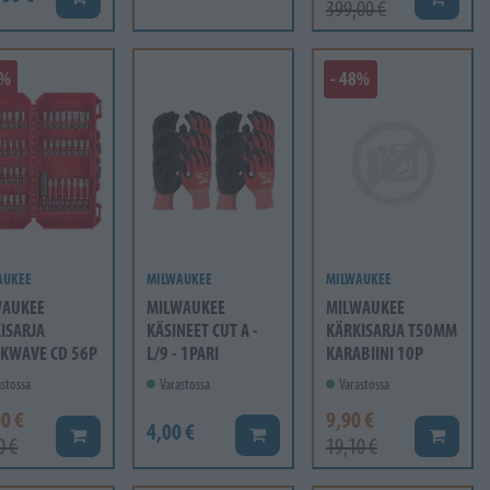
399,00 €
4%
- 48%
AUKEE
MILWAUKEE
MILWAUKEE
WAUKEE
MILWAUKEE
MILWAUKEE
ISARJA
KÄSINEET CUT A -
KÄRKISARJA T50MM
KWAVE CD 56P
L/9 - 1PARI
KARABIINI 10P
stossa
Varastossa
Varastossa
0 €
9,90 €
4,00 €
Lisää koriin
Lisää koriin
Lisää ko
0 €
19,10 €