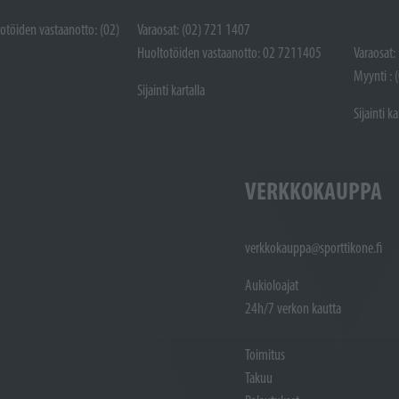
totöiden vastaanotto: (02)
Varaosat: (02) 721 1407
Huoltotöiden vastaanotto: 02 7211405
Varaosat:
Myynti : 
Sijainti kartalla
Sijainti ka
VERKKOKAUPPA
verkkokauppa@sporttikone.fi
Aukioloajat
24h/7 verkon kautta
Toimitus
Takuu