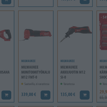
- 5
MILWAUKEE
MILWAUKEE
MILW
MILWAUKEE
MILWAUKEE
MIL
OSAHA
MONITOIMITYÖKALU
AKKUJUOTIN M12
KÄRK
M12 FMT-0
SI-0
SHOC
Saatavilla, ei varastossa
Varastossa
Vara
29,9
339,00 €
135,00 €
Lisää koriin
Lisää koriin
Lisää koriin
65,1