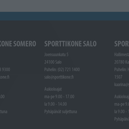
KONE SOMERO
SPORTTIKONE SALO
SPOR
Joensuunkatu 5
Hallimest
24100 Salo
20780 Ka
48 9300
Puhelin: (02) 721 1400
Puhelin: 
one.fi
salo@sporttikone.fi
1507
kaarina@s
Aukioloajat
.00
ma-pe 9.00 - 17.00
Aukioloaj
la 9.00 - 14.00
ma-pe 9.
ttuna
Pyhäpäivät suljettuna
la 9.00 -
Pyhäpäivä