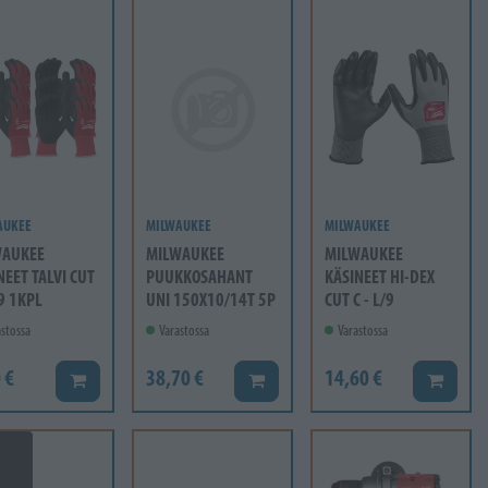
AUKEE
MILWAUKEE
MILWAUKEE
WAUKEE
MILWAUKEE
MILWAUKEE
NEET TALVI CUT
PUUKKOSAHANT
KÄSINEET HI-DEX
/9 1KPL
UNI 150X10/14T 5P
CUT C - L/9
stossa
Varastossa
Varastossa
 €
38,70 €
14,60 €
Lisää koriin
Lisää koriin
Lisää ko