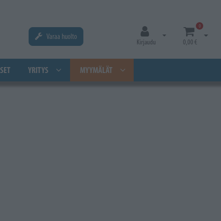
0
Varaa huolto
Avaa kirjautuminen
Avaa os
Kirjaudu
0,00 €
SET
YRITYS
MYYMÄLÄT