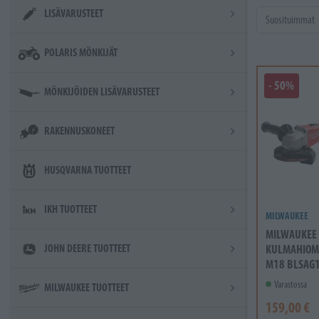
LISÄVARUSTEET
POLARIS MÖNKIJÄT
- 50%
MÖNKIJÖIDEN LISÄVARUSTEET
RAKENNUSKONEET
HUSQVARNA TUOTTEET
IKH TUOTTEET
MILWAUKEE
MILWAUKEE
JOHN DEERE TUOTTEET
KULMAHIOM
M18 BLSAG
Varastossa
MILWAUKEE TUOTTEET
159,00 €