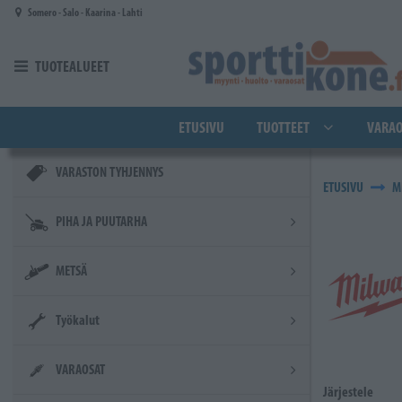
Siirry pääsisältöön
Somero - Salo - Kaarina - Lahti
TUOTEALUEET
ETUSIVU
TUOTTEET
VARAO
VARASTON TYHJENNYS
ETUSIVU
M
PIHA JA PUUTARHA
METSÄ
Työkalut
VARAOSAT
Järjestele