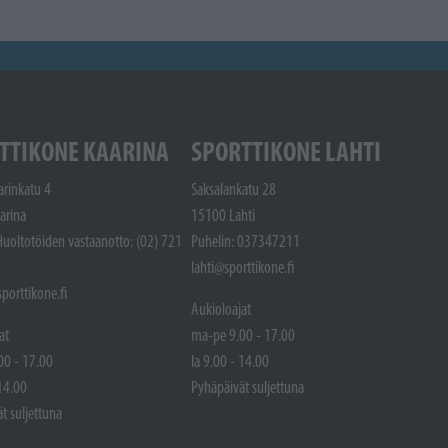
TTIKONE KAARINA
SPORTTIKONE LAHTI
arinkatu 4
Saksalankatu 28
arina
15100 Lahti
Huoltotöiden vastaanotto: (02) 721
Puhelin: 037347211
lahti@sporttikone.fi
porttikone.fi
Aukioloajat
at
ma-pe 9.00 - 17.00
00 - 17.00
la 9.00 - 14.00
 14.00
Pyhäpäivät suljettuna
t suljettuna