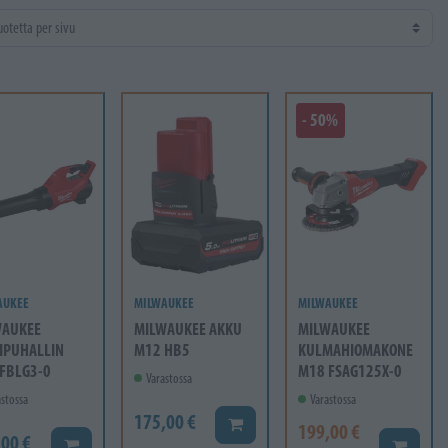
- 50%
AUKEE
MILWAUKEE
MILWAUKEE
WAUKEE
MILWAUKEE AKKU
MILWAUKEE
IPUHALLIN
M12 HB5
KULMAHIOMAKONE
FBLG3-0
M18 FSAG125X-0
Varastossa
stossa
Varastossa
175,00 €
Lisää koriin
199,00 €
,00 €
Lisää koriin
Lisää ko