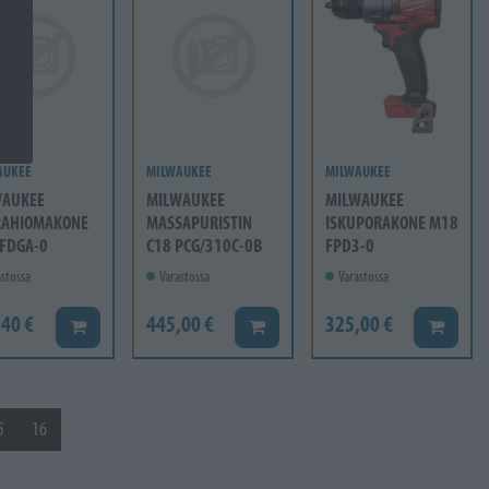
AUKEE
MILWAUKEE
MILWAUKEE
WAUKEE
MILWAUKEE
MILWAUKEE
RAHIOMAKONE
MASSAPURISTIN
ISKUPORAKONE M18
FDGA-0
C18 PCG/310C-0B
FPD3-0
stossa
Varastossa
Varastossa
,40 €
445,00 €
325,00 €
Lisää koriin
Lisää koriin
Lisää ko
5
16