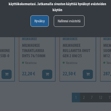
käyttökokemustasi. Jatkamalla sivuston käyttöä hyväksyt evästeiden
käytön
Hyväksy
Hallinnoi evästeitä
MILWAUKEE
MILWAUKEE
MILW
MILWAUKEE
MILWAUKEE
MIL
AKONE
TIMANTLAIKKA
RULLAMITTA OHUT
SUO
25XB-0
DHTS 76/10MM
GEN 2 8M/25
M12 
Varastossa
Varastossa
Vara
22,20 €
22,50 €
287
Lisää koriin
Lisää koriin
Lisää koriin
1
2
7
12
1