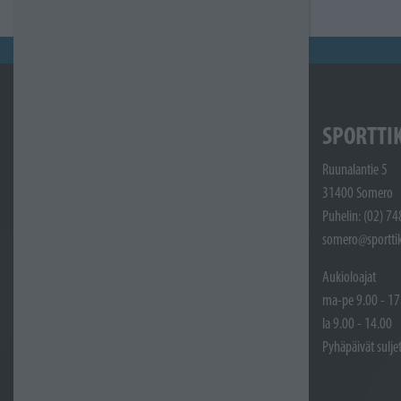
SPORTTI
Ruunalantie 5
31400 Somero
Puhelin: (02) 7
somero@sporttik
Aukioloajat
ma-pe 9.00 - 17
la 9.00 - 14.00
Pyhäpäivät sulje