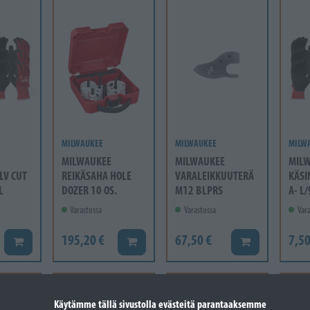
MILWAUKEE
MILWAUKEE
MILW
MILWAUKEE
MILWAUKEE
MIL
LV CUT
REIKÄSAHA HOLE
VARALEIKKUUTERÄ
KÄSI
L
DOZER 10 OS.
M12 BLPRS
A- L
Varastossa
Varastossa
Vara
195,20 €
67,50 €
7,50
Lisää koriin
Lisää koriin
Lisää koriin
Käytämme tällä sivustolla evästeitä parantaaksemme