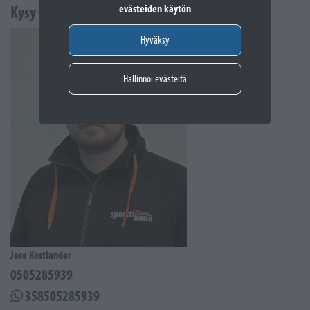
evästeiden käytön
Kysy lisää
Hyväksy
Hallinnoi evästeitä
Jere Kostiander
0505285939
358505285939