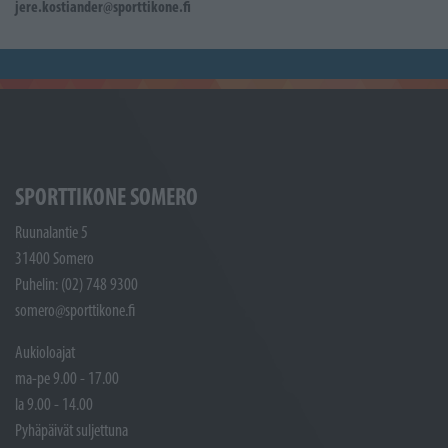
jere.kostiander@sporttikone.fi
SPORTTIKONE SOMERO
Ruunalantie 5
31400 Somero
Puhelin: (02) 748 9300
somero@sporttikone.fi
Aukioloajat
ma-pe 9.00 - 17.00
la 9.00 - 14.00
Pyhäpäivät suljettuna