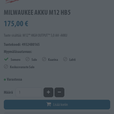
MILWAUKEE AKKU M12 HB5
175,00 €
Tuote sisältää: M12™ HIGH OUTPUT™ 5,0 AH -AKKU
Tuotekoodi: 4932480165
Myymäläsaatavuus:
Somero
Salo
Kaarina
Lahti
Keskusvarasto Salo
Varastossa
Kasvata määrää
Vähennä määrää
Määrä
Lisää koriin