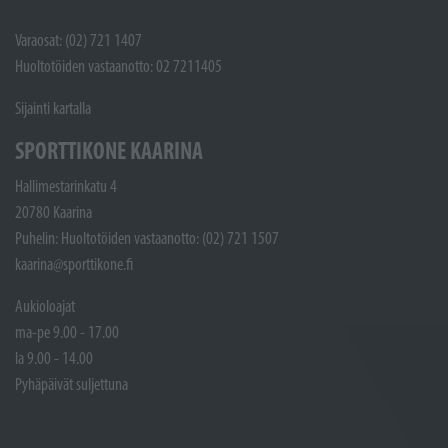
Varaosat: (02) 721 1407
Huoltotöiden vastaanotto: 02 7211405
Sijainti kartalla
SPORTTIKONE KAARINA
Hallimestarinkatu 4
20780 Kaarina
Puhelin: Huoltotöiden vastaanotto: (02) 721 1507
kaarina@sporttikone.fi
Aukioloajat
ma-pe 9.00 - 17.00
la 9.00 - 14.00
Pyhäpäivät suljettuna