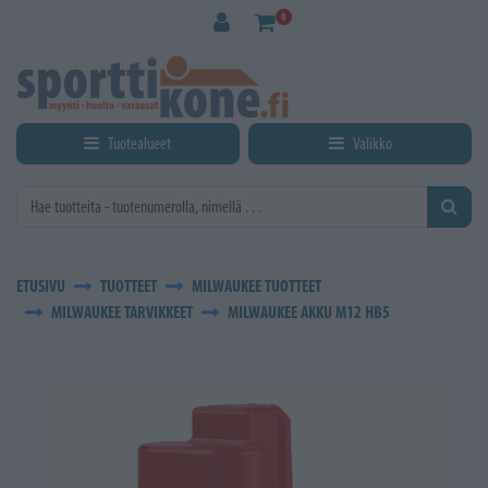
Siirry pääsisältöön
0
Tuotealueet
Valikko
ETUSIVU
TUOTTEET
MILWAUKEE TUOTTEET
MILWAUKEE TARVIKKEET
MILWAUKEE AKKU M12 HB5