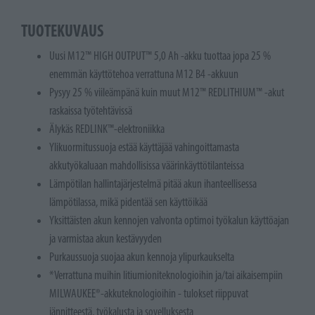
TUOTEKUVAUS
Uusi M12™ HIGH OUTPUT™ 5,0 Ah -akku tuottaa jopa 25 %
enemmän käyttötehoa verrattuna M12 B4 -akkuun
Pysyy 25 % viileämpänä kuin muut M12™ REDLITHIUM™ -akut
raskaissa työtehtävissä
Älykäs REDLINK™-elektroniikka
Ylikuormitussuoja estää käyttäjää vahingoittamasta
akkutyökaluaan mahdollisissa väärinkäyttötilanteissa
Lämpötilan hallintajärjestelmä pitää akun ihanteellisessa
lämpötilassa, mikä pidentää sen käyttöikää
Yksittäisten akun kennojen valvonta optimoi työkalun käyttöajan
ja varmistaa akun kestävyyden
Purkaussuoja suojaa akun kennoja ylipurkaukselta
*Verrattuna muihin litiumioniteknologioihin ja/tai aikaisempiin
MILWAUKEE®-akkuteknologioihin - tulokset riippuvat
jännitteestä, työkalusta ja sovelluksesta