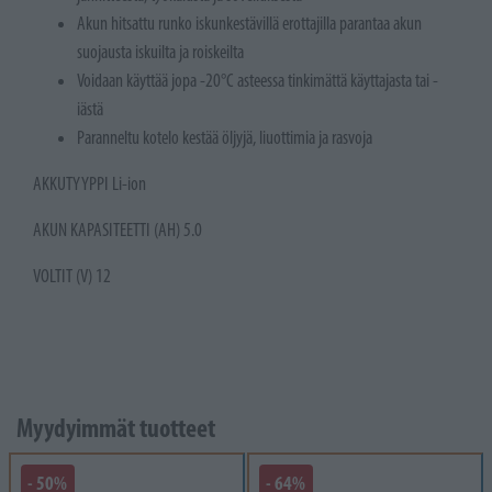
Akun hitsattu runko iskunkestävillä erottajilla parantaa akun
suojausta iskuilta ja roiskeilta
Voidaan käyttää jopa -20°C asteessa tinkimättä käyttajasta tai -
iästä
Paranneltu kotelo kestää öljyjä, liuottimia ja rasvoja
AKKUTYYPPI Li-ion
AKUN KAPASITEETTI (AH) 5.0
VOLTIT (V) 12
Myydyimmät tuotteet
- 50%
- 64%