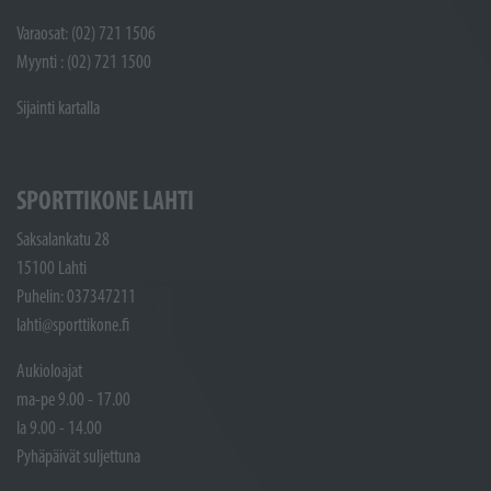
Varaosat: (02) 721 1506
Myynti : (02) 721 1500
Sijainti kartalla
SPORTTIKONE LAHTI
Saksalankatu 28
15100 Lahti
Puhelin: 037347211
lahti@sporttikone.fi
Aukioloajat
ma-pe 9.00 - 17.00
la 9.00 - 14.00
Pyhäpäivät suljettuna