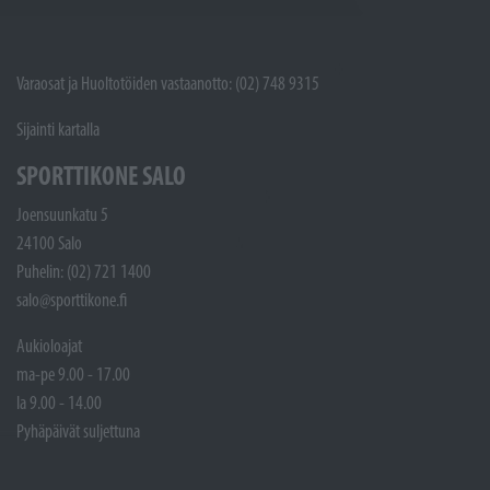
Varaosat ja Huoltotöiden vastaanotto: (02) 748 9315
Sijainti kartalla
SPORTTIKONE SALO
Joensuunkatu 5
24100 Salo
Puhelin: (02) 721 1400
salo@sporttikone.fi
Aukioloajat
ma-pe 9.00 - 17.00
la 9.00 - 14.00
Pyhäpäivät suljettuna