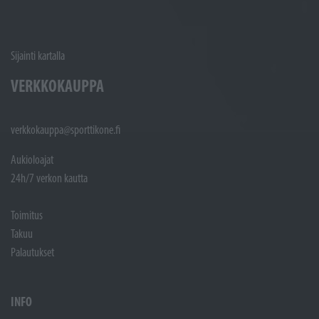
Sijainti kartalla
VERKKOKAUPPA
verkkokauppa@sporttikone.fi
Aukioloajat
24h/7 verkon kautta
Toimitus
Takuu
Palautukset
INFO