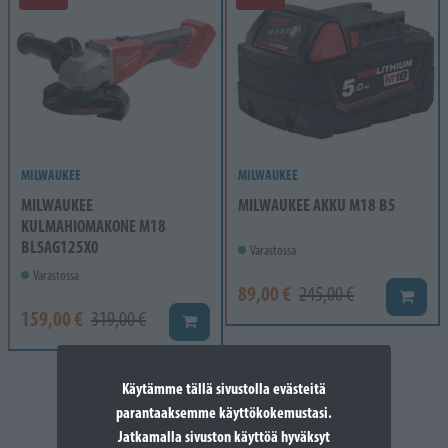
MILWAUKEE
MILWAUKEE
MILWAUKEE
MILWAUKEE AKKU M18 B5
KULMAHIOMAKONE M18
BLSAG125X0
Varastossa
Varastossa
89,00 €
245,00 €
Lisää k
159,00 €
319,00 €
Lisää koriin
Käytämme tällä sivustolla evästeitä
parantaaksemme käyttökokemustasi.
Jatkamalla sivuston käyttöä hyväksyt