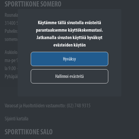
SPORTTIKONE SOMERO
Ruunalantie 5
Käytämme tällä sivustolla evästeitä
31400 Somero
parantaaksemme käyttökokemustasi.
Puhelin: (02) 748 9300
Jatkamalla sivuston käyttöä hyväksyt
somero@sporttikone.fi
evästeiden käytön
Aukioloajat
Hyväksy
ma-pe 9.00 - 17.00
la 9.00 - 14.00
Hallinnoi evästeitä
Pyhäpäivät suljettuna
Varaosat ja Huoltotöiden vastaanotto: (02) 748 9315
Sijainti kartalla
SPORTTIKONE SALO