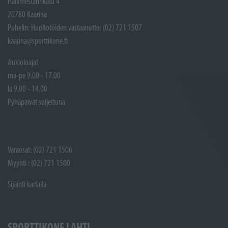
Hallimestarinkatu 4
20780 Kaarina
Puhelin: Huoltotöiden vastaanotto: (02) 721 1507
kaarina@sporttikone.fi
Aukioloajat
ma-pe 9.00 - 17.00
la 9.00 - 14.00
Pyhäpäivät suljettuna
Varaosat: (02) 721 1506
Myynti : (02) 721 1500
Sijainti kartalla
SPORTTIKONE LAHTI