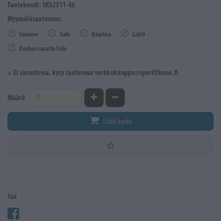
Tuotekoodi: SK52311-46
Myymäläsaatavuus:
Somero
Salo
Kaarina
Lahti
Keskusvarasto Salo
Ei varastossa, kysy saatavuus verkkokauppa@sporttikone.fi
Kasvata määrää
Vähennä määrää
Määrä
Lisää koriin
Jaa