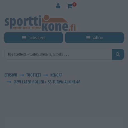
Siirry pääsisältöön
0
Tuotealueet
Valikko
ETUSIVU
TUOTTEET
KENGÄT
SIEVI LAZER ROLLER+ S3 TURVAJALKINE 46