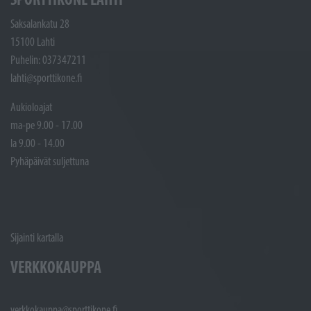
Saksalankatu 28
15100 Lahti
Puhelin: 037347211
lahti@sporttikone.fi
Aukioloajat
ma-pe 9.00 - 17.00
la 9.00 - 14.00
Pyhäpäivät suljettuna
Sijainti kartalla
VERKKOKAUPPA
verkkokauppa@sporttikone.fi