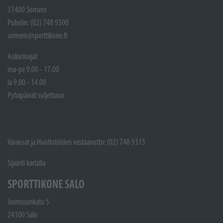
31400 Somero
Puhelin: (02) 748 9300
somero@sporttikone.fi
Aukioloajat
ma-pe 9.00 - 17.00
la 9.00 - 14.00
Pyhäpäivät suljettuna
Varaosat ja Huoltotöiden vastaanotto: (02) 748 9315
Sijainti kartalla
SPORTTIKONE SALO
Joensuunkatu 5
24100 Salo