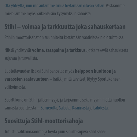
Ota yhteyttä, niin me autamme sinua löytämään oikean sahan.
Vastaamme
mielellämme myös kaikenlaisiin kysymyksiin sahoista.
Stihl – voimaa ja tarkkuutta joka sahauskertaan
Stihlin moottorisahat on suunniteltu kestämään vaativissakin olosuhteissa.
voima, tasapaino ja tarkkuus
Niissä yhdistyvät
, jotka tekevät sahauksesta
sujuvaa ja turvallista.
helppoon huoltoon ja
Luotettavuuden lisäksi Stihl panostaa myös
varaosien saatavuuteen
– kaikki, mitä tarvitset, löytyy Sporttikoneen
valikoimasta.
Sporttikone on Stihl-jälleenmyyjä, ja tarjoamme sekä myynnin että huollon
samasta osoitteesta –
Somerolta
,
Salosta
,
Kaarinasta
ja
Lahdesta
.
Suosittuja Stihl-moottorisahoja
Tutustu valikoimaamme ja löydä juuri sinulle sopiva Stihl-saha: