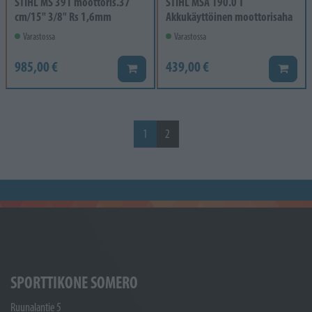
STIHL MS 391 moottoris.37
STIHL MSA 190.0 T
cm/15" 3/8" Rs 1,6mm
Akkukäyttöinen moottorisaha
Varastossa
Varastossa
985,00 €
439,00 €
Lisää koriin
Lisää k
1
2
SPORTTIKONE SOMERO
Ruunalantie 5