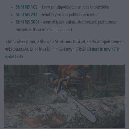
Stihl MS 162
– kevyt ja helppokäyttöinen saha kotikäyttöön
Stihl MS 231
– tehokas yleissaha polttopuiden tekoon
Stihl MS 500i
– ammattilaisen valinta, elektronisella polttoaineen
ruiskutuksella varustettu huippumalli
Stihl-moottorisaha
Tutustu valikoimaan, ja tilaa oma
helposti Sporttikoneen
verkkokaupasta, tai poikkea lähimmässä myymälässä!
Lähimmän myymäläsi
löydät täältä
.