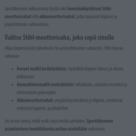
bensiinikäyttöiset Stihl-
Sporttikoneen valikoimasta löydät sekä
moottorisahat
akkumoottorisahat
että
, jotka tarjoavat hiljaisen ja
päästöttömän vaihtoehdon.
Valitse Stihl-moottorisaha, joka sopii sinulle
Olipa tarpeesi kevyt pihanhoito tai ammattimainen sahaustyö, Stihl tarjoaa
ratkaisun.
Kevyet mallit kotikäyttöön:
täydellisiä klapien tekoon ja oksien
katkaisuun.
Ammattilaismallit metsätöihin:
tehokkaita, vääntävä moottori ja
erinomainen painonjako.
Akkumoottorisahat:
ympäristöystävällisiä ja hiljaisia, soveltuvat
erityisesti taajama- ja pihatöihin.
Sporttikoneen
Jos et ole varma, mikä malli sopii sinulle parhaiten,
asiantunteva henkilökunta auttaa mielellään
valinnassa.