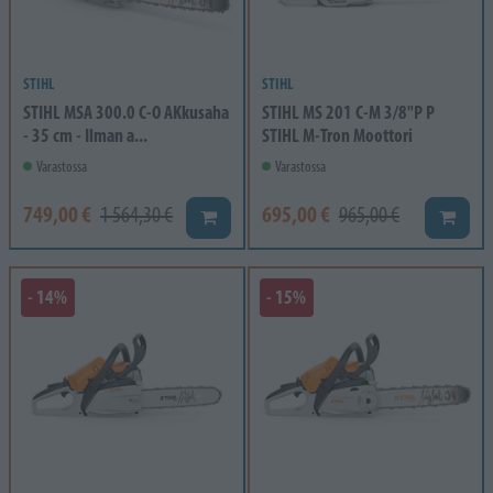
STIHL
STIHL
STIHL MSA 300.0 C-O AKkusaha
STIHL MS 201 C-M 3/8"P P
- 35 cm - Ilman a...
STIHL M-Tron Moottori
Varastossa
Varastossa
749,00 €
695,00 €
1 564,30 €
965,00 €
Lisää koriin
Lisää k
- 14%
- 15%