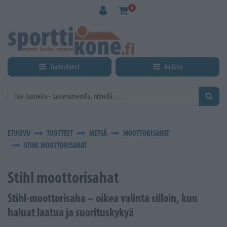
Siirry pääsisältöön
0
Tuotealueet
Valikko
ETUSIVU
TUOTTEET
METSÄ
MOOTTORISAHAT
STIHL MOOTTORISAHAT
Stihl moottorisahat
Stihl-moottorisaha – oikea valinta silloin, kun
haluat laatua ja suorituskykyä