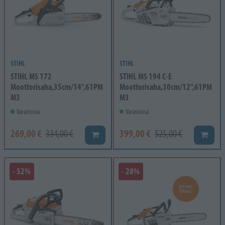
STIHL
STIHL
STIHL MS 172
STIHL MS 194 C-E
Moottorisaha,35cm/14",61PM
Moottorisaha,30cm/12",61PM
M3
M3
Varastossa
Varastossa
269,00 €
399,00 €
334,00 €
525,00 €
Lisää koriin
Lisää k
- 52%
- 28%