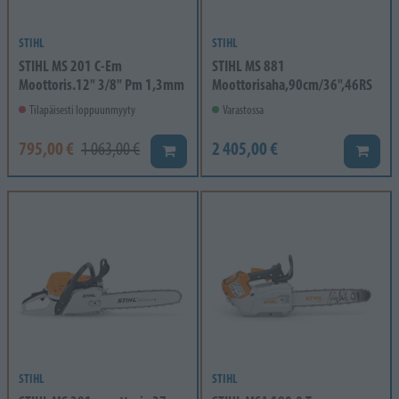
STIHL
STIHL
STIHL MS 201 C-Em
STIHL MS 881
Moottoris.12" 3/8" Pm 1,3mm
Moottorisaha,90cm/36",46RS
Tilapäisesti loppuunmyyty
Varastossa
795,00 €
2 405,00 €
1 063,00 €
Lisää koriin
Lisää k
STIHL
STIHL