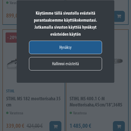
Varastossa
Varastossa
Käytämme tällä sivustolla evästeitä
899,00 €
2 105,00 €
1 165,00 €
Lisää koriin
Lisää k
parantaaksemme käyttökokemustasi.
Jatkamalla sivuston käyttöä hyväksyt
evästeiden käytön
- 20%
Hyväksy
Hallinnoi evästeitä
STIHL
STIHL MS 182 moottorisaha 35
STIHL MS 400.1 C-M
cm
Moottorisaha,45cm/18",36RS
Varastossa
Varastossa
339,00 €
1 485,00 €
424,00 €
Lisää koriin
Lisää k