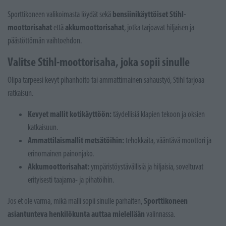
bensiinikäyttöiset Stihl-
Sporttikoneen valikoimasta löydät sekä
moottorisahat
akkumoottorisahat
että
, jotka tarjoavat hiljaisen ja
päästöttömän vaihtoehdon.
Valitse Stihl-moottorisaha, joka sopii sinulle
Olipa tarpeesi kevyt pihanhoito tai ammattimainen sahaustyö, Stihl tarjoaa
ratkaisun.
Kevyet mallit kotikäyttöön:
täydellisiä klapien tekoon ja oksien
katkaisuun.
Ammattilaismallit metsätöihin:
tehokkaita, vääntävä moottori ja
erinomainen painonjako.
Akkumoottorisahat:
ympäristöystävällisiä ja hiljaisia, soveltuvat
erityisesti taajama- ja pihatöihin.
Sporttikoneen
Jos et ole varma, mikä malli sopii sinulle parhaiten,
asiantunteva henkilökunta auttaa mielellään
valinnassa.