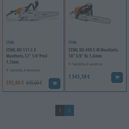
STIHL
STIHL
STIHL MS 151 C-E
STIHL MS 400 C-M Moottoris.
Moottoris.12" 1/4"Pm3
18" 3/8" Rs 1,6mm
1,1mm
Saatavilla, ei varastossa
Saatavilla, ei varastossa
1 541,10 €
Lisää k
595,00 €
645,00 €
Lisää koriin
1
2