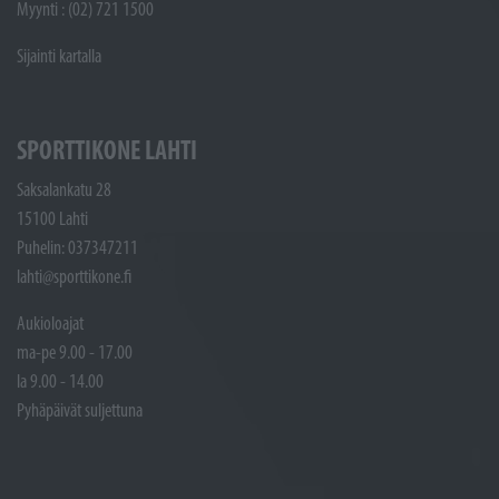
Myynti : (02) 721 1500
Sijainti kartalla
SPORTTIKONE LAHTI
Saksalankatu 28
15100 Lahti
Puhelin: 037347211
lahti@sporttikone.fi
Aukioloajat
ma-pe 9.00 - 17.00
la 9.00 - 14.00
Pyhäpäivät suljettuna