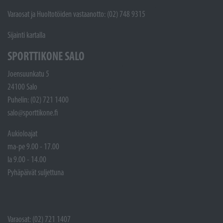
Varaosat ja Huoltotöiden vastaanotto: (02) 748 9315
Sijainti kartalla
SPORTTIKONE SALO
Joensuunkatu 5
24100 Salo
Puhelin: (02) 721 1400
salo@sporttikone.fi
Aukioloajat
ma-pe 9.00 - 17.00
la 9.00 - 14.00
Pyhäpäivät suljettuna
Varaosat: (02) 721 1407