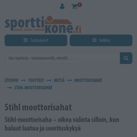
Siirry pääsisältöön
0
Tuotealueet
Valikko
ETUSIVU
TUOTTEET
METSÄ
MOOTTORISAHAT
STIHL MOOTTORISAHAT
Stihl moottorisahat
Stihl-moottorisaha – oikea valinta silloin, kun
haluat laatua ja suorituskykyä