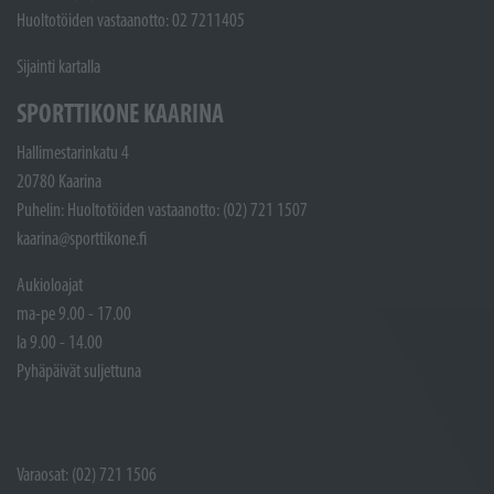
Huoltotöiden vastaanotto: 02 7211405
Sijainti kartalla
SPORTTIKONE KAARINA
Hallimestarinkatu 4
20780 Kaarina
Puhelin: Huoltotöiden vastaanotto: (02) 721 1507
kaarina@sporttikone.fi
Aukioloajat
ma-pe 9.00 - 17.00
la 9.00 - 14.00
Pyhäpäivät suljettuna
Varaosat: (02) 721 1506