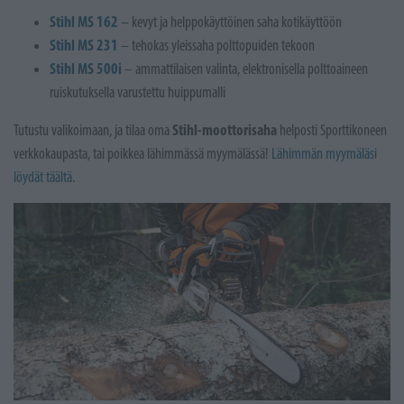
Stihl MS 162
– kevyt ja helppokäyttöinen saha kotikäyttöön
Stihl MS 231
– tehokas yleissaha polttopuiden tekoon
Stihl MS 500i
– ammattilaisen valinta, elektronisella polttoaineen
ruiskutuksella varustettu huippumalli
Stihl-moottorisaha
Tutustu valikoimaan, ja tilaa oma
helposti Sporttikoneen
verkkokaupasta, tai poikkea lähimmässä myymälässä!
Lähimmän myymäläsi
löydät täältä
.