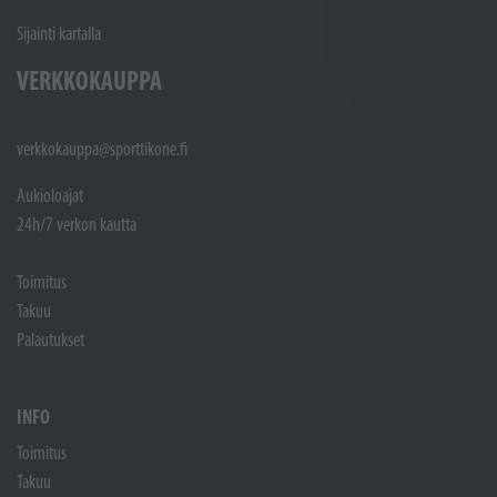
Sijainti kartalla
VERKKOKAUPPA
verkkokauppa@sporttikone.fi
Aukioloajat
24h/7 verkon kautta
Toimitus
Takuu
Palautukset
INFO
Toimitus
Takuu