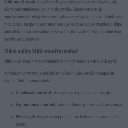
Stihl-moottorisahat
ovat tunnettuja poikkeuksellisesta kestävyydestään,
käyttömukavuudestaan ja suorituskyvystään. Saksalainen laatu ja
vuosikymmenten kehitystyö näkyvät jokaisessa yksityiskohdassa – tehokkaassa
moottorissa, tasapainoisessa rakenteessa ja helpossa huollettavuudessa. Olitpa
ammattilainen tai mökkipihan raivaaja, Stihliltä löydät sopivan moottorisahan
kaikkiin sahaustarpeisiin.
Miksi valita Stihl-moottorisaha?
Stihl on yksi maailman tunnetuimmista moottorisahamerkeistä, eikä syyttä.
Kun haluat luotettavan ja pitkäikäisen työkalun, joka kestää kovempaakin
käyttöä, Stihl on varma valinta.
Tehokkaat moottorit
takaavat nopean ja tasaisen sahausjäljen.
Ergonominen muotoilu
vähentää tärinää ja tekee työstä kevyempää.
Pitkä käyttöikä ja kestävyys
– Stihl on tehty kestämään vuodesta
toiseen.