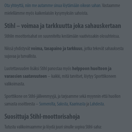
Ota yhteyttä, niin me autamme sinua löytämään oikean sahan.
Vastaamme
mielellämme myös kaikenlaisiin kysymyksiin sahoista.
Stihl – voimaa ja tarkkuutta joka sahauskertaan
Stihlin moottorisahat on suunniteltu kestämään vaativissakin olosuhteissa.
voima, tasapaino ja tarkkuus
Niissä yhdistyvät
, jotka tekevät sahauksesta
sujuvaa ja turvallista.
helppoon huoltoon ja
Luotettavuuden lisäksi Stihl panostaa myös
varaosien saatavuuteen
– kaikki, mitä tarvitset, löytyy Sporttikoneen
valikoimasta.
Sporttikone on Stihl-jälleenmyyjä, ja tarjoamme sekä myynnin että huollon
samasta osoitteesta –
Somerolta
,
Salosta
,
Kaarinasta
ja
Lahdesta
.
Suosittuja Stihl-moottorisahoja
Tutustu valikoimaamme ja löydä juuri sinulle sopiva Stihl-saha: