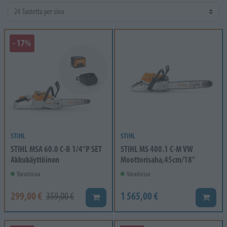
- 17%
STIHL
STIHL
STIHL MSA 60.0 C-B 1/4"P SET
STIHL MS 400.1 C-M VW
Akkukäyttöinen
Moottorisaha,45cm/18"
Varastossa
Varastossa
299,00 €
1 565,00 €
359,00 €
Lisää koriin
Lisää k