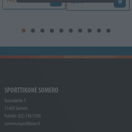
184,00 €
7,90 €
Lisää koriin
Lisää k
SPORTTIKONE SOMERO
Ruunalantie 5
31400 Somero
Puhelin: (02) 748 9300
somero@sporttikone.fi