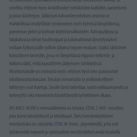
soveltuu erityisen hyvin keskitiheiden metsiköiden kaatoihin, karsimiseen
ja puun käsittelyyn. Sähköisen kahvanlämmityksen ansiosta se
mahdollistaa miellyttävän työskentelyn myös kylmissä lämpötiloissa,
paremman pidon ja korkean käyttöturvallisuuden. Kahvaputkessa ja
takakahvassa olevat huoltovapaat ja kulumattomat lämmityskalvot
voidaan kytkeä päälle milloin tahansa tarpeen mukaan. Lisäksi sähköinen
kaasuttimen lämmitin, jossa on lämpötilasta riippuva kytkentä- ja
katkaisusäätö, estää kaasuttimen jäätymisen talvikäytössä.
Moottorisahalle on ominaista myös erityisen hyvä teho-painosuhde
iskutilavuusluokassaan. Tehokas voimansiirto ja poikkeuksellinen
kiihtyvyys ovat lisäetuja. Sinulle tämä tarkoittaa: suurta leikkuunopeutta ja
ketteryyttä sekä erinomaista käsiteltävyyttä työtehtävien aikana.
MS 400 C-M VW:n voimanlähteenä on tehokas STIHL 2-MIX -moottori,
joka toimii taloudellisesti ja tehokkaasti. Tämä bensiinikäyttöinen
moottorisaha on varustettu STIHL M-Tronic -järjestelmällä, jotta voit
työskennellä nopeasti ja optimaalisen moottoritehon avulla tasaisella