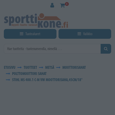
Siirry pääsisältöön
0
Tuotealueet
Valikko
ETUSIVU
TUOTTEET
METSÄ
MOOTTORISAHAT
POLTTOMOOTTORI SAHAT
STIHL MS 400.1 C-M VW MOOTTORISAHA,45CM/18"