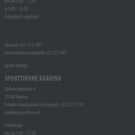
ma-pe 9.00 - 17.00
la 9.00 - 14.00
Pyhäpäivät suljettuna
Varaosat: (02) 721 1407
Huoltotöiden vastaanotto: 02 7211405
Sijainti kartalla
SPORTTIKONE KAARINA
Hallimestarinkatu 4
20780 Kaarina
Puhelin: Huoltotöiden vastaanotto: (02) 721 1507
kaarina@sporttikone.fi
Aukioloajat
ma-pe 9.00 - 17.00