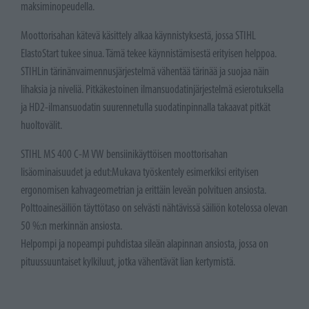
maksiminopeudella.
Moottorisahan kätevä käsittely alkaa käynnistyksestä, jossa STIHL
ElastoStart tukee sinua. Tämä tekee käynnistämisestä erityisen helppoa.
STIHLin tärinänvaimennusjärjestelmä vähentää tärinää ja suojaa näin
lihaksia ja niveliä. Pitkäkestoinen ilmansuodatinjärjestelmä esierotuksella
ja HD2-ilmansuodatin suurennetulla suodatinpinnalla takaavat pitkät
huoltovälit.
STIHL MS 400 C-M VW bensiinikäyttöisen moottorisahan
lisäominaisuudet ja edut:Mukava työskentely esimerkiksi erityisen
ergonomisen kahvageometrian ja erittäin leveän polvituen ansiosta.
Polttoainesäiliön täyttötaso on selvästi nähtävissä säiliön kotelossa olevan
50 %:n merkinnän ansiosta.
Helpompi ja nopeampi puhdistaa sileän alapinnan ansiosta, jossa on
pituussuuntaiset kylkiluut, jotka vähentävät lian kertymistä.