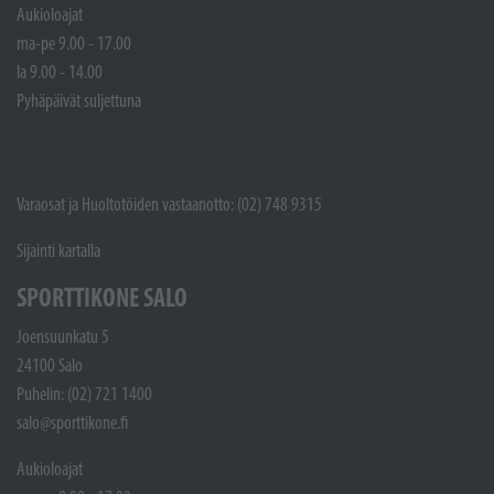
Aukioloajat
ma-pe 9.00 - 17.00
la 9.00 - 14.00
Pyhäpäivät suljettuna
Varaosat ja Huoltotöiden vastaanotto: (02) 748 9315
Sijainti kartalla
SPORTTIKONE SALO
Joensuunkatu 5
24100 Salo
Puhelin: (02) 721 1400
salo@sporttikone.fi
Aukioloajat