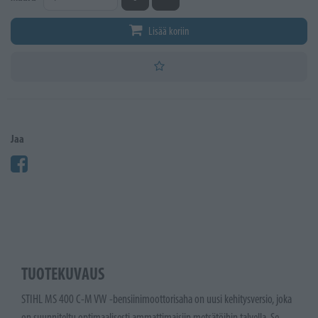
Lisää koriin
Jaa
TUOTEKUVAUS
STIHL MS 400 C-M VW -bensiinimoottorisaha on uusi kehitysversio, joka
on suunniteltu optimaalisesti ammattimaisiin metsätöihin talvella. Se