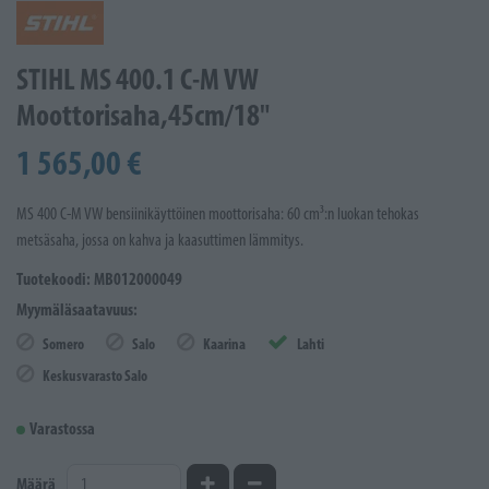
STIHL MS 400.1 C-M VW
Moottorisaha,45cm/18"
1 565,00 €
MS 400 C-M VW bensiinikäyttöinen moottorisaha: 60 cm³:n luokan tehokas
metsäsaha, jossa on kahva ja kaasuttimen lämmitys.
Tuotekoodi: MB012000049
Myymäläsaatavuus:
Somero
Salo
Kaarina
Lahti
Keskusvarasto Salo
Varastossa
Kasvata määrää
Vähennä määrää
Määrä