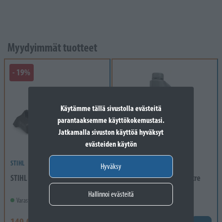
Myydyimmät tuotteet
- 19%
Käytämme tällä sivustolla evästeitä
parantaaksemme käyttökokemustasi.
Jatkamalla sivuston käyttöä hyväksyt
evästeiden käytön
STIHL
STIGA
Hyväksy
STIHL GTA 26 SET
Sae 30 4 Stroke Oil 0.6 Litre
[16]
Hallinnoi evästeitä
Varastossa
Varastossa
149,00 €