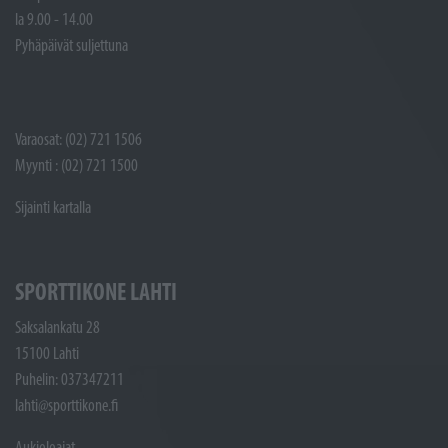
la 9.00 - 14.00
Pyhäpäivät suljettuna
Varaosat: (02) 721 1506
Myynti : (02) 721 1500
Sijainti kartalla
SPORTTIKONE LAHTI
Saksalankatu 28
15100 Lahti
Puhelin: 037347211
lahti@sporttikone.fi
Aukioloajat