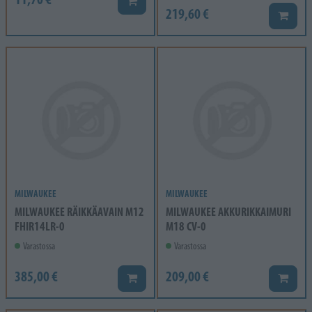
Lisää koriin
219,60 €
Lisää k
MILWAUKEE
MILWAUKEE
MILWAUKEE RÄIKKÄAVAIN M12
MILWAUKEE AKKURIKKAIMURI
FHIR14LR-0
M18 CV-0
Varastossa
Varastossa
385,00 €
209,00 €
Lisää koriin
Lisää k