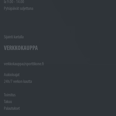
la 9.00 - 14.00
Pyhäpäivät suljettuna
Sijainti kartalla
VERKKOKAUPPA
verkkokauppa@sporttikone.fi
Aukioloajat
24h/7 verkon kautta
Toimitus
Takuu
Palautukset