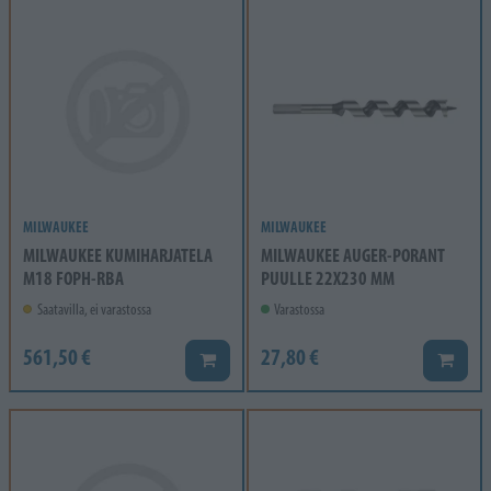
MILWAUKEE
MILWAUKEE
MILWAUKEE KUMIHARJATELA
MILWAUKEE AUGER-PORANT
M18 FOPH-RBA
PUULLE 22X230 MM
Saatavilla, ei varastossa
Varastossa
561,50 €
27,80 €
Lisää koriin
Lisää k