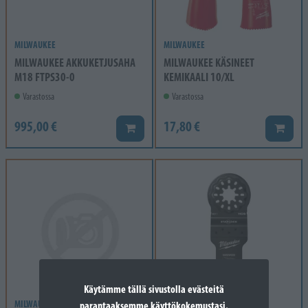
MILWAUKEE
MILWAUKEE
MILWAUKEE AKKUKETJUSAHA
MILWAUKEE KÄSINEET
M18 FTPS30-0
KEMIKAALI 10/XL
Varastossa
Varastossa
995,00 €
17,80 €
Lisää koriin
Lisää k
Käytämme tällä sivustolla evästeitä
MILWAUKEE
MILWAUKEE
parantaaksemme käyttökokemustasi.