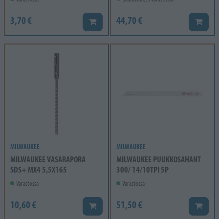
3,70 €
44,70 €
Lisää koriin
Lisää k
MILWAUKEE
MILWAUKEE
MILWAUKEE VASARAPORA
MILWAUKEE PUUKKOSAHANT
SDS+ MX4 5,5X165
300/ 14/10TPI 5P
Varastossa
Varastossa
10,60 €
51,50 €
Lisää koriin
Lisää k