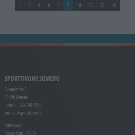
1
2
4
6
8
9
10
12
15
16
SPORTTIKONE SOMERO
Ruunalantie 5
31400 Somero
Puhelin: (02) 748 9300
somero@sporttikone.fi
Aukioloajat
ma-pe 9.00 - 17.00