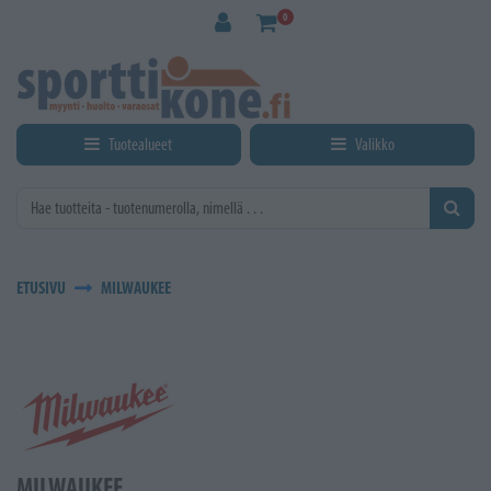
Siirry pääsisältöön
0
Tuotealueet
Valikko
ETUSIVU
MILWAUKEE
MILWAUKEE