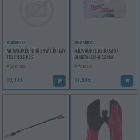
MILWAUKEE
MILWAUKEE
MILWAUKEE TERÄ SHW DISPLAY
MILWAUKEE REIKÄSAHA
TX25 X 25 P25
BIMETALLI HD 25MM
Varastossa
Varastossa
19,10 €
17,80 €
Lisää koriin
Lisää k