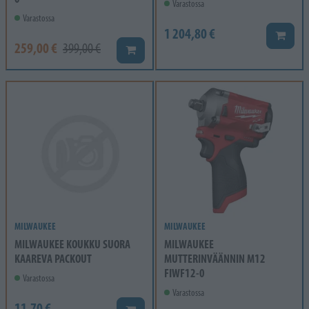
Varastossa
Varastossa
1 204,80 €
Lisää k
259,00 €
399,00 €
Lisää koriin
MILWAUKEE
MILWAUKEE
MILWAUKEE KOUKKU SUORA
MILWAUKEE
KAAREVA PACKOUT
MUTTERINVÄÄNNIN M12
FIWF12-0
Varastossa
Varastossa
11,70 €