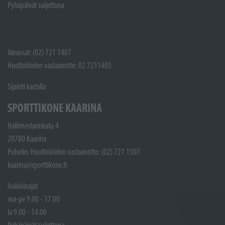
Pyhäpäivät suljettuna
Varaosat: (02) 721 1407
Huoltotöiden vastaanotto: 02 7211405
Sijainti kartalla
SPORTTIKONE KAARINA
Hallimestarinkatu 4
20780 Kaarina
Puhelin: Huoltotöiden vastaanotto: (02) 721 1507
kaarina@sporttikone.fi
Aukioloajat
ma-pe 9.00 - 17.00
la 9.00 - 14.00
Pyhäpäivät suljettuna