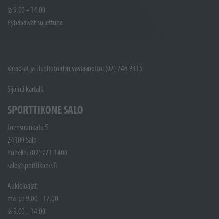
la 9.00 - 14.00
Pyhäpäivät suljettuna
Varaosat ja Huoltotöiden vastaanotto: (02) 748 9315
Sijainti kartalla
SPORTTIKONE SALO
Joensuunkatu 5
24100 Salo
Puhelin: (02) 721 1400
salo@sporttikone.fi
Aukioloajat
ma-pe 9.00 - 17.00
la 9.00 - 14.00