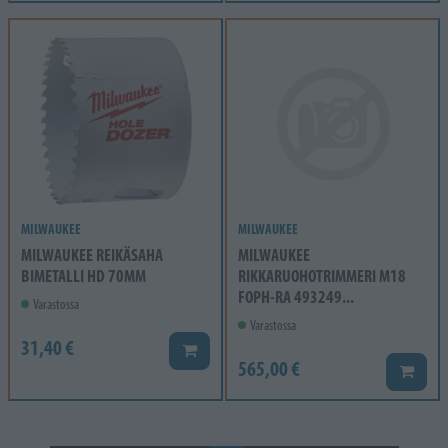
MILWAUKEE
MILWAUKEE
MILWAUKEE REIKÄSAHA
MILWAUKEE
BIMETALLI HD 70MM
RIKKARUOHOTRIMMERI M18
FOPH-RA 493249...
Varastossa
Varastossa
31,40 €
Lisää koriin
565,00 €
Lisää k