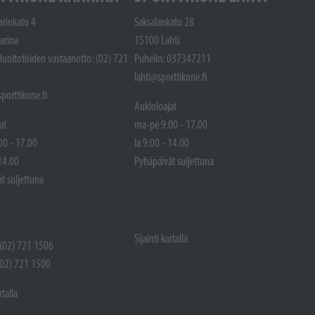
arinkatu 4
Saksalankatu 28
arina
15100 Lahti
Huoltotöiden vastaanotto: (02) 721
Puhelin: 037347211
lahti@sporttikone.fi
porttikone.fi
Aukioloajat
at
ma-pe 9.00 - 17.00
00 - 17.00
la 9.00 - 14.00
 14.00
Pyhäpäivät suljettuna
t suljettuna
Sijainti kartalla
 (02) 721 1506
(02) 721 1500
rtalla