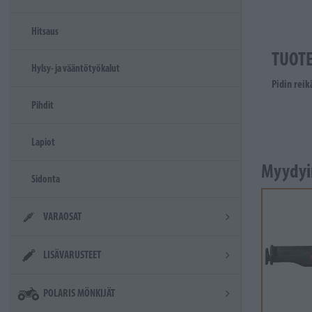
Hitsaus
TUOT
Hylsy- ja vääntötyökalut
Pidin rei
Pihdit
Lapiot
Myydyi
Sidonta
VARAOSAT
LISÄVARUSTEET
POLARIS MÖNKIJÄT