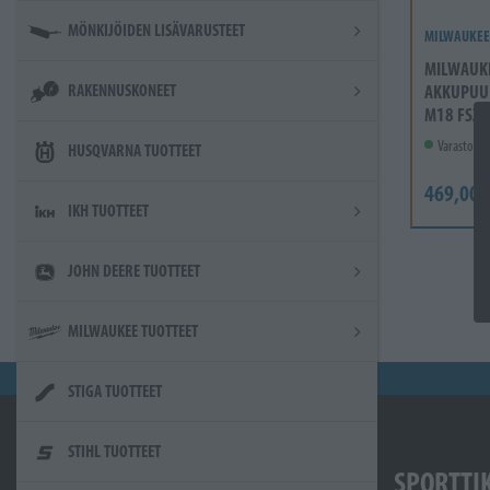
MÖNKIJÖIDEN LISÄVARUSTEET
MILWAUKEE
MILWAUK
AKKUPUU
RAKENNUSKONEET
M18 FSZ-
Varastossa
HUSQVARNA TUOTTEET
469,00 
IKH TUOTTEET
JOHN DEERE TUOTTEET
MILWAUKEE TUOTTEET
STIGA TUOTTEET
STIHL TUOTTEET
SPORTTI