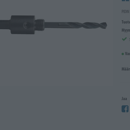
PIDIN
Tuot
Myym
Va
Määr
Jaa