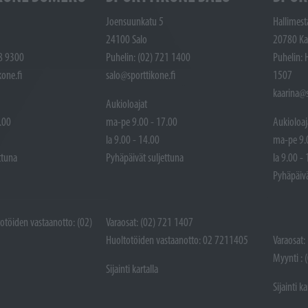
Joensuunkatu 5
Hallimest
24100 Salo
20780 Ka
48 9300
Puhelin: (02) 721 1400
Puhelin: 
one.fi
salo@sporttikone.fi
1507
kaarina@s
Aukioloajat
.00
ma-pe 9.00 - 17.00
Aukioloaj
la 9.00 - 14.00
ma-pe 9.
ttuna
Pyhäpäivät suljettuna
la 9.00 -
Pyhäpäivä
totöiden vastaanotto: (02)
Varaosat: (02) 721 1407
Huoltotöiden vastaanotto: 02 7211405
Varaosat:
Myynti : 
Sijainti kartalla
Sijainti ka