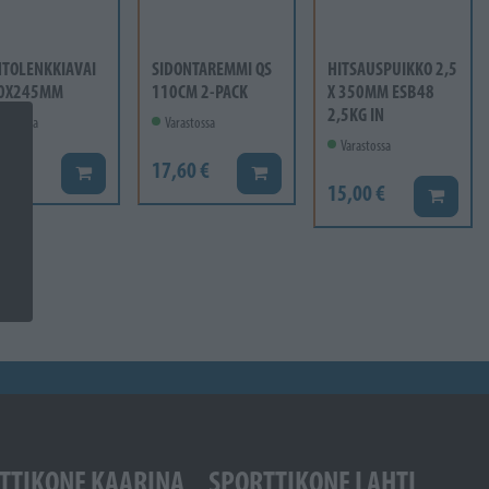
NTOLENKKIAVAI
SIDONTAREMMI QS
HITSAUSPUIKKO 2,5
20X245MM
110CM 2-PACK
X 350MM ESB48
2,5KG IN
rastossa
Varastossa
Varastossa
00 €
17,60 €
Lisää koriin
Lisää koriin
15,00 €
Lisää ko
TTIKONE KAARINA
SPORTTIKONE LAHTI