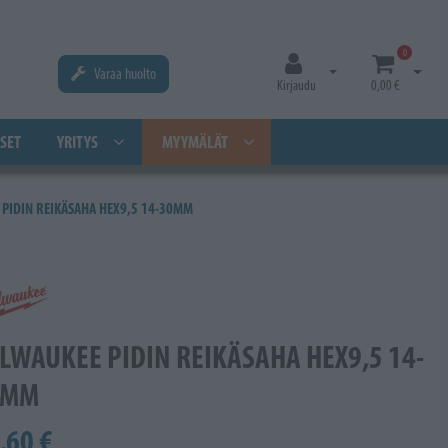
0
Varaa huolto
Avaa kirjautuminen
Avaa os
Kirjaudu
0,00 €
SET
YRITYS
MYYMÄLÄT
PIDIN REIKÄSAHA HEX9,5 14-30MM
LWAUKEE PIDIN REIKÄSAHA HEX9,5 14-
0MM
,60 €