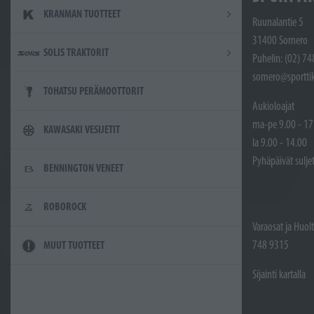
KRANMAN TUOTTEET
Ruunalantie 5
31400 Somero
SOLIS TRAKTORIT
Puhelin: (02) 7
somero@sporttik
TOHATSU PERÄMOOTTORIT
Aukioloajat
ma-pe 9.00 - 17
KAWASAKI VESIJETIT
la 9.00 - 14.00
Pyhäpäivät sulje
BENNINGTON VENEET
ROBOROCK
Varaosat ja Huol
748 9315
MUUT TUOTTEET
Sijainti kartalla