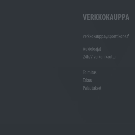
VERKKOKAUPPA
verkkokauppa@sporttikone.fi
Aukioloajat
24h/7 verkon kautta
Toimitus
Takuu
Palautukset