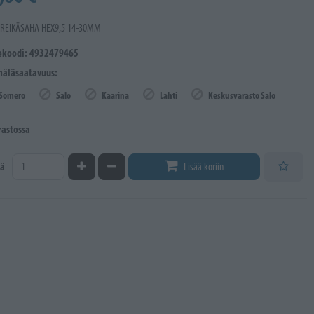
 REIKÄSAHA HEX9,5 14-30MM
ekoodi: 4932479465
äläsaatavuus:
Somero
Salo
Kaarina
Lahti
Keskusvarasto Salo
rastossa
Kasvata määrää
Vähennä määrää
ä
Lisää koriin