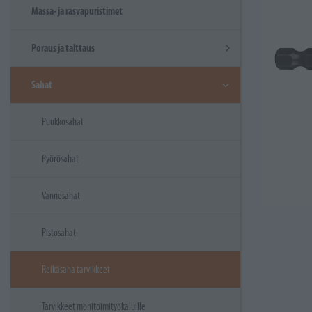
Massa- ja rasvapuristimet
Poraus ja talttaus
Sahat
Puukkosahat
Pyörösahat
Vannesahat
Pistosahat
Reikäsaha tarvikkeet
Tarvikkeet monitoimityökaluille