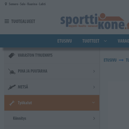
Siirry pääsisältöön
Somero - Salo - Kaarina - Lahti
TUOTEALUEET
ETUSIVU
TUOTTEET
VARAO
VARASTON TYHJENNYS
ETUSIVU
T
PIHA JA PUUTARHA
METSÄ
Työkalut
Kiinnitys