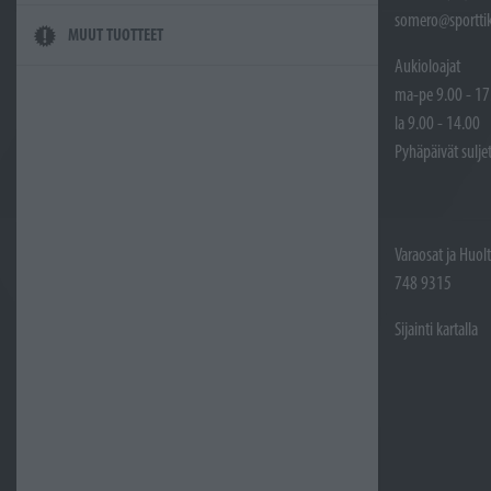
somero@sporttik
MUUT TUOTTEET
Aukioloajat
ma-pe 9.00 - 17
la 9.00 - 14.00
Pyhäpäivät sulje
Varaosat ja Huol
748 9315
Sijainti kartalla