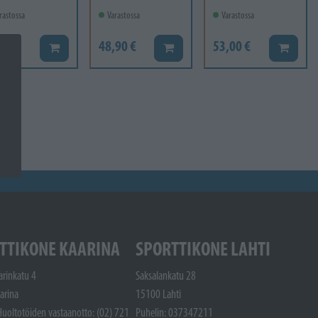
rastossa
Varastossa
Varastossa
10 €
48,90 €
53,00 €
Lisää koriin
Lisää koriin
Lisää ko
TTIKONE KAARINA
SPORTTIKONE LAHTI
arinkatu 4
Saksalankatu 28
arina
15100 Lahti
Huoltotöiden vastaanotto: (02) 721
Puhelin: 037347211