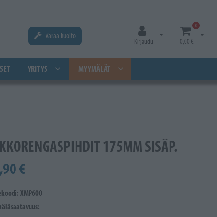
0
Varaa huolto
Avaa kirjautuminen
Avaa os
Kirjaudu
0,00 €
SET
YRITYS
MYYMÄLÄT
KKORENGASPIHDIT 175MM SISÄP.
,90 €
ekoodi: XMP600
äläsaatavuus: