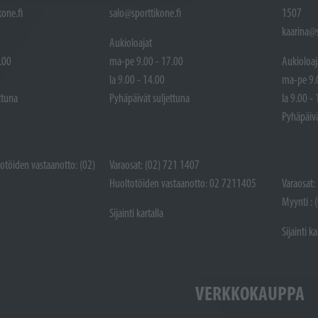
one.fi
salo@sporttikone.fi
1507
kaarina@s
Aukioloajat
.00
ma-pe 9.00 - 17.00
Aukioloaj
la 9.00 - 14.00
ma-pe 9.
ttuna
Pyhäpäivät suljettuna
la 9.00 -
Pyhäpäivä
totöiden vastaanotto: (02)
Varaosat: (02) 721 1407
Huoltotöiden vastaanotto: 02 7211405
Varaosat:
Myynti : 
Sijainti kartalla
Sijainti ka
VERKKOKAUPPA