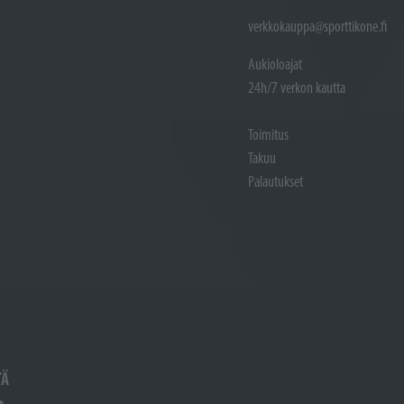
verkkokauppa@sporttikone.fi
Aukioloajat
24h/7 verkon kautta
Toimitus
Takuu
Palautukset
TÄ