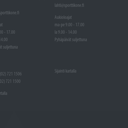
lahti@sporttikone.fi
porttikone.fi
Aukioloajat
at
ma-pe 9.00 - 17.00
00 - 17.00
la 9.00 - 14.00
 14.00
Pyhäpäivät suljettuna
t suljettuna
Sijainti kartalla
 (02) 721 1506
(02) 721 1500
rtalla