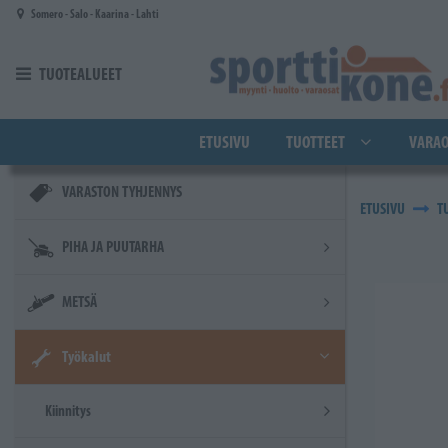
Siirry pääsisältöön
Somero - Salo - Kaarina - Lahti
TUOTEALUEET
ETUSIVU
TUOTTEET
VARAO
VARASTON TYHJENNYS
ETUSIVU
T
PIHA JA PUUTARHA
METSÄ
Työkalut
Kiinnitys