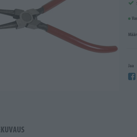
Va
Määr
Jaa
EKUVAUS