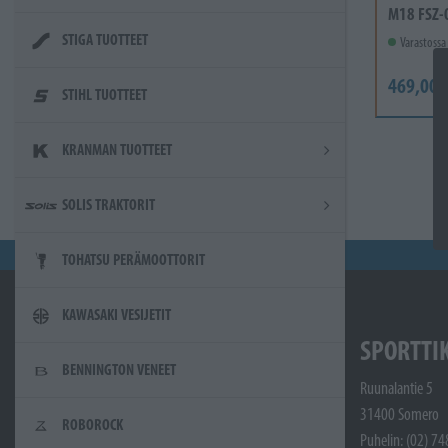
M18 FSZ-
STIGA TUOTTEET
Varastossa
469,00 
STIHL TUOTTEET
KRANMAN TUOTTEET
SOLIS TRAKTORIT
TOHATSU PERÄMOOTTORIT
KAWASAKI VESIJETIT
SPORTTI
BENNINGTON VENEET
Ruunalantie 5
31400 Somero
ROBOROCK
Puhelin: (02) 7