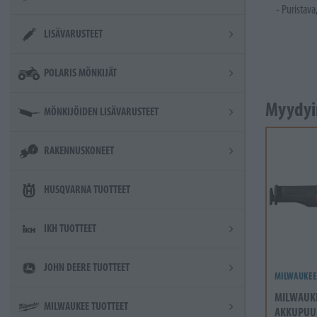
- Puristava
LISÄVARUSTEET
POLARIS MÖNKIJÄT
Myydyi
MÖNKIJÖIDEN LISÄVARUSTEET
RAKENNUSKONEET
HUSQVARNA TUOTTEET
IKH TUOTTEET
JOHN DEERE TUOTTEET
MILWAUKEE
MILWAUK
MILWAUKEE TUOTTEET
AKKUPUU