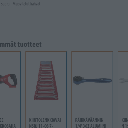
, suora - Muovitetut kahvat
mmät tuotteet
EE
KIINTOLENKKIAVAI
RÄIKKÄVÄÄNNIN
KII
KKOSAHA
NSRJ 11-OS 7-
1/4' 36Z ALUMIINI
N 