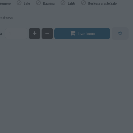
Somero
Salo
Kaarina
Lahti
Keskusvarasto Salo
rastossa
Kasvata määrää
Vähennä määrää
ä
Lisää koriin