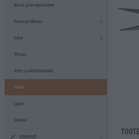
Massa- ja rasvapuristimet
Poraus ja talttaus
Sahat
Hitsaus
Hylsy- ja vääntötyökalut
Pihdit
Lapiot
Sidonta
TUOT
VARAOSAT