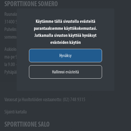
SPORTTIKONE SOMERO
Ruunalantie 5
Käytämme tällä sivustolla evästeitä
31400 Somero
parantaaksemme käyttökokemustasi.
Puhelin: (02) 748 9300
Jatkamalla sivuston käyttöä hyväksyt
somero@sporttikone.fi
evästeiden käytön
Aukioloajat
Hyväksy
ma-pe 9.00 - 17.00
la 9.00 - 14.00
Hallinnoi evästeitä
Pyhäpäivät suljettuna
Varaosat ja Huoltotöiden vastaanotto: (02) 748 9315
Sijainti kartalla
SPORTTIKONE SALO