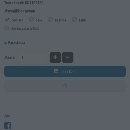
Tuotekoodi: KN1102160
Myymäläsaatavuus:
Somero
Salo
Kaarina
Lahti
Keskusvarasto Salo
Varastossa
Kasvata määrää
Vähennä määrää
Määrä
Lisää koriin
Jaa