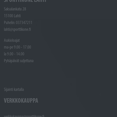
Saksalankatu 28
15100 Lahti
Puhelin: 037347211
lahti@sporttikone.fi
Aukioloajat
ma-pe 9.00 - 17.00
la 9.00 - 14.00
Pyhäpäivät suljettuna
Sijainti kartalla
VERKKOKAUPPA
verkkokauppa@sporttikone.fi