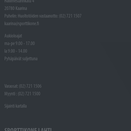
Hallimestarinkatu 4
20780 Kaarina
Puhelin: Huoltotöiden vastaanotto: (02) 721 1507
kaarina@sporttikone.fi
Aukioloajat
ma-pe 9.00 - 17.00
la 9.00 - 14.00
Pyhäpäivät suljettuna
Varaosat: (02) 721 1506
Myynti : (02) 721 1500
Sijainti kartalla
SPORTTIKONE LAHTI