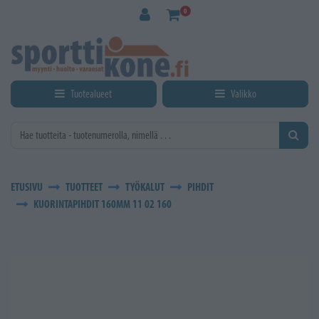
Siirry pääsisältöön
0
Tuotealueet
Valikko
ETUSIVU
TUOTTEET
TYÖKALUT
PIHDIT
KUORINTAPIHDIT 160MM 11 02 160