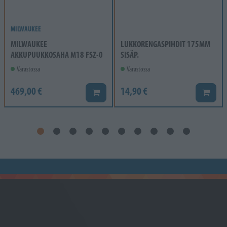
MILWAUKEE
MILWAUKEE
LUKKORENGASPIHDIT 175MM
AKKUPUUKKOSAHA M18 FSZ-0
SISÄP.
Varastossa
Varastossa
469,00 €
14,90 €
Lisää koriin
Lisää k