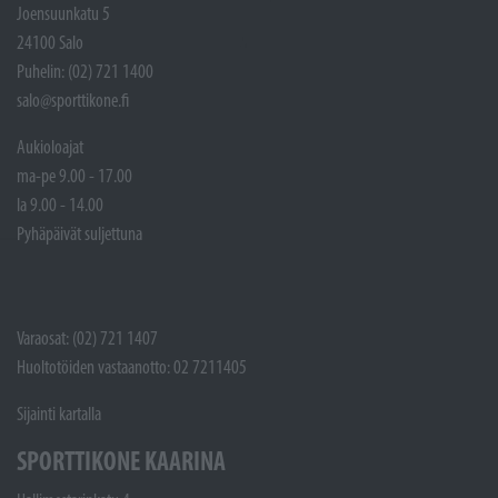
Joensuunkatu 5
24100 Salo
Puhelin: (02) 721 1400
salo@sporttikone.fi
Aukioloajat
ma-pe 9.00 - 17.00
la 9.00 - 14.00
Pyhäpäivät suljettuna
Varaosat: (02) 721 1407
Huoltotöiden vastaanotto: 02 7211405
Sijainti kartalla
SPORTTIKONE KAARINA