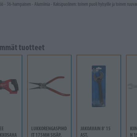
iö - 36-hampainen - Alumiinia - Kaksipuolinen: toinen puoli hylsyille ja toinen ruuvau
mmät tuotteet
EE
LUKKORENGASPIHD
JAKOAVAIN 8' 15
KII
KKOSAHA
IT 175MM SISÄP.
AST.
N 