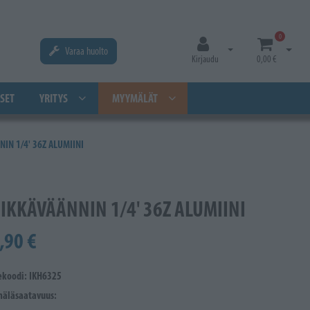
0
Varaa huolto
Avaa kirjautuminen
Avaa os
Kirjaudu
0,00 €
SET
YRITYS
MYYMÄLÄT
IN 1/4' 36Z ALUMIINI
IKKÄVÄÄNNIN 1/4' 36Z ALUMIINI
,90 €
ekoodi: IKH6325
äläsaatavuus: