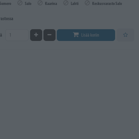
Somero
Salo
Kaarina
Lahti
Keskusvarasto Salo
rastossa
Kasvata määrää
Vähennä määrää
ä
Lisää koriin