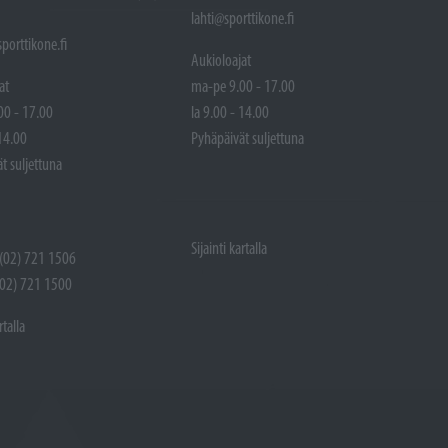
lahti@sporttikone.fi
porttikone.fi
Aukioloajat
at
ma-pe 9.00 - 17.00
00 - 17.00
la 9.00 - 14.00
 14.00
Pyhäpäivät suljettuna
t suljettuna
Sijainti kartalla
 (02) 721 1506
(02) 721 1500
rtalla