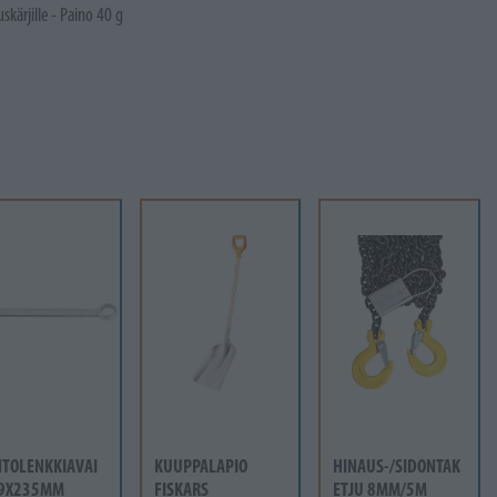
skärjille - Paino 40 g
NTOLENKKIAVAI
KUUPPALAPIO
HINAUS-/SIDONTAK
19X235MM
FISKARS
ETJU 8MM/5M