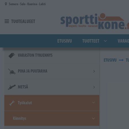
Siirry pääsisältöön
Somero - Salo - Kaarina - Lahti
TUOTEALUEET
ETUSIVU
TUOTTEET
VARAO
VARASTON TYHJENNYS
ETUSIVU
T
PIHA JA PUUTARHA
METSÄ
Työkalut
Kiinnitys