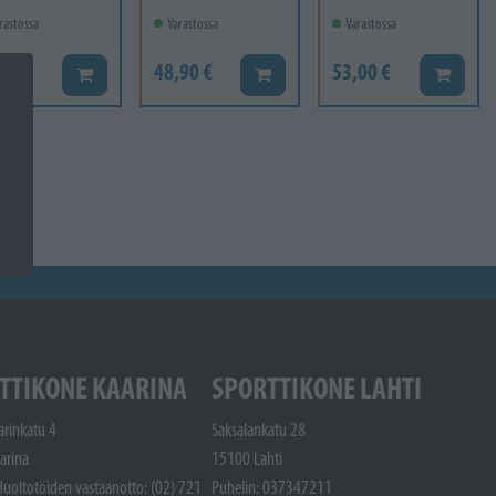
rastossa
Varastossa
Varastossa
10 €
48,90 €
53,00 €
Lisää koriin
Lisää koriin
Lisää ko
TTIKONE KAARINA
SPORTTIKONE LAHTI
arinkatu 4
Saksalankatu 28
arina
15100 Lahti
Huoltotöiden vastaanotto: (02) 721
Puhelin: 037347211