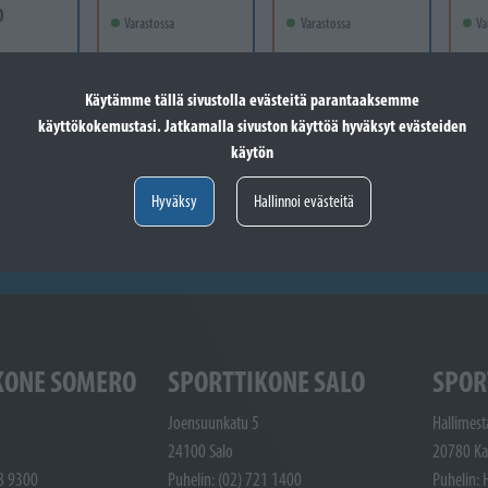
0
Varastossa
Varastossa
Va
14,90 €
22,00 €
11,
Lisää koriin
Lisää koriin
€
Lisää koriin
Käytämme tällä sivustolla evästeitä parantaaksemme
käyttökokemustasi. Jatkamalla sivuston käyttöä hyväksyt evästeiden
käytön
Hyväksy
Hallinnoi evästeitä
KONE SOMERO
SPORTTIKONE SALO
SPOR
Joensuunkatu 5
Hallimest
24100 Salo
20780 Ka
48 9300
Puhelin: (02) 721 1400
Puhelin: 