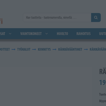
SAT
VAIHTOKONEET
HUOLTO
RAHOITUS
UUTI
UOTTEET
TYÖKALUT
KIINNITYS
RÄIKKÄVÄÄNTIMET
RÄIKKÄVÄÄNN
RÄ
19
Tuot
Myym