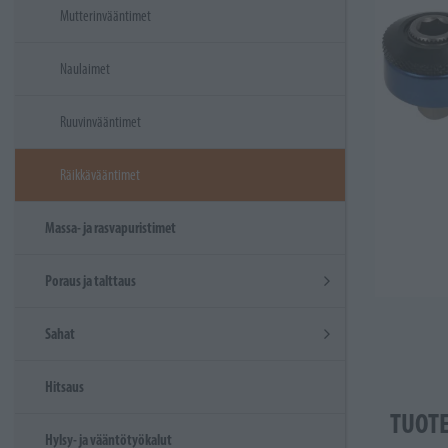
Mutterinvääntimet
Naulaimet
Ruuvinvääntimet
Räikkävääntimet
Massa- ja rasvapuristimet
Poraus ja talttaus
Sahat
Hitsaus
TUOT
Hylsy- ja vääntötyökalut