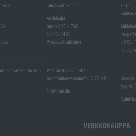
one.fi
salo@sporttikone.fi
1507
kaarina@s
Aukioloajat
.00
ma-pe 9.00 - 17.00
Aukioloaj
la 9.00 - 14.00
ma-pe 9.
ttuna
Pyhäpäivät suljettuna
la 9.00 -
Pyhäpäivä
totöiden vastaanotto: (02)
Varaosat: (02) 721 1407
Huoltotöiden vastaanotto: 02 7211405
Varaosat:
Myynti : 
Sijainti kartalla
Sijainti ka
VERKKOKAUPPA