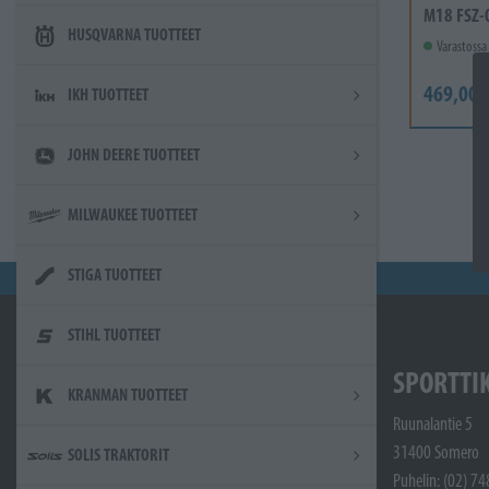
M18 FSZ-
HUSQVARNA TUOTTEET
Varastossa
469,00 
IKH TUOTTEET
JOHN DEERE TUOTTEET
MILWAUKEE TUOTTEET
STIGA TUOTTEET
STIHL TUOTTEET
SPORTTI
KRANMAN TUOTTEET
Ruunalantie 5
31400 Somero
SOLIS TRAKTORIT
Puhelin: (02) 7