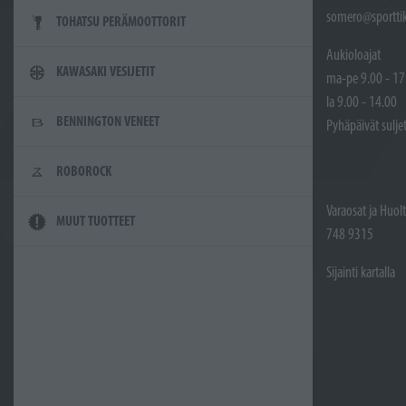
somero@sporttik
TOHATSU PERÄMOOTTORIT
Aukioloajat
KAWASAKI VESIJETIT
ma-pe 9.00 - 17
la 9.00 - 14.00
BENNINGTON VENEET
Pyhäpäivät sulje
ROBOROCK
Varaosat ja Huol
MUUT TUOTTEET
748 9315
Sijainti kartalla