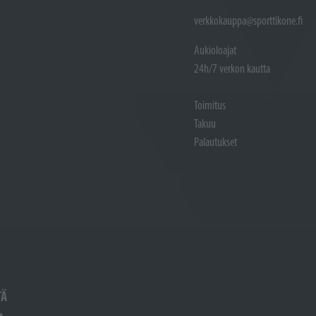
verkkokauppa@sporttikone.fi
Aukioloajat
24h/7 verkon kautta
Toimitus
Takuu
Palautukset
TÄ