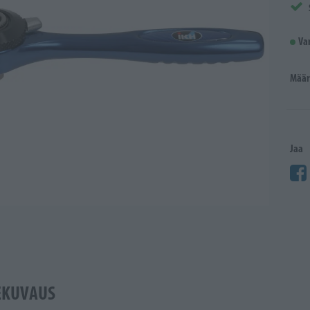
Va
Määr
Jaa
EKUVAUS