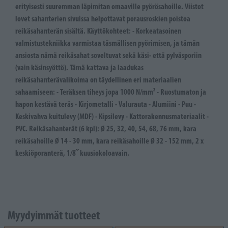
erityisesti suuremman läpimitan omaaville pyörösahoille. Viistot
lovet sahanterien sivuissa helpottavat porausroskien poistoa
reikäsahanterän sisältä. Käyttökohteet: - Korkeatasoinen
valmistustekniikka varmistaa täsmällisen pyörimisen, ja tämän
ansiosta nämä reikäsahat soveltuvat sekä käsi- että pylväsporiin
(vain käsinsyöttö). Tämä kattava ja laadukas
reikäsahanterävalikoima on täydellinen eri materiaalien
sahaamiseen: - Teräksen tiheys jopa 1000 N/mm² - Ruostumaton ja
hapon kestävä teräs - Kirjometalli - Valurauta - Alumiini - Puu -
Keskivahva kuitulevy (MDF) - Kipsilevy - Kattorakennusmateriaalit -
PVC. Reikäsahanterät (6 kpl): Ø 25, 32, 40, 54, 68, 76 mm, kara
reikäsahoille Ø 14 - 30 mm, kara reikäsahoille Ø 32 - 152 mm, 2 x
keskiöporanterä, 1/8˝ kuusiokoloavain.
Myydyimmät tuotteet