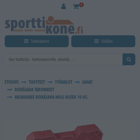
Siirry pääsisältöön
0
Tuotealueet
Valikko
ETUSIVU
TUOTTEET
TYÖKALUT
SAHAT
REIKÄSAHA TARVIKKEET
MILWAUKEE REIKÄSAHA HOLE DOZER 10 OS.