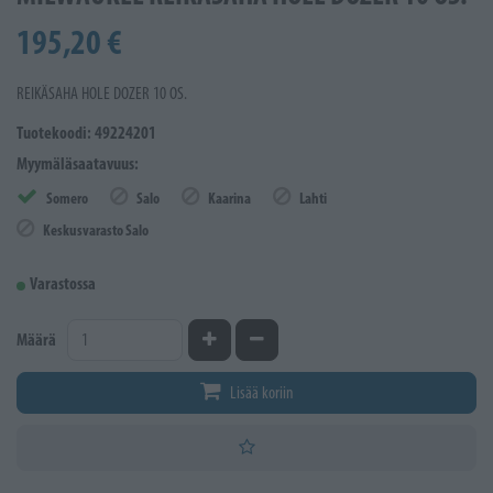
195,20 €
REIKÄSAHA HOLE DOZER 10 OS.
Tuotekoodi: 49224201
Myymäläsaatavuus:
Somero
Salo
Kaarina
Lahti
Keskusvarasto Salo
Varastossa
Kasvata määrää
Vähennä määrää
Määrä
Lisää koriin