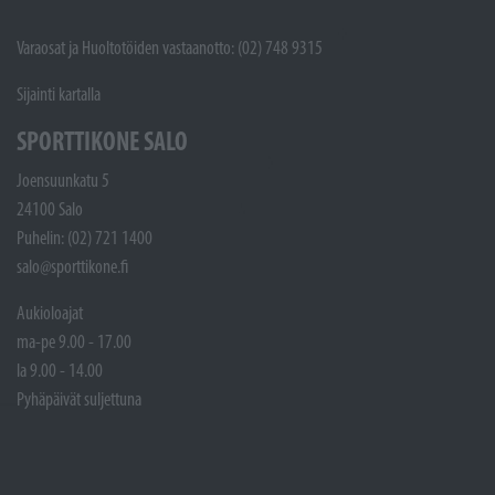
Varaosat ja Huoltotöiden vastaanotto: (02) 748 9315
Sijainti kartalla
SPORTTIKONE SALO
Joensuunkatu 5
24100 Salo
Puhelin: (02) 721 1400
salo@sporttikone.fi
Aukioloajat
ma-pe 9.00 - 17.00
la 9.00 - 14.00
Pyhäpäivät suljettuna