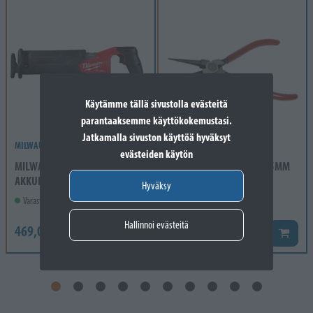
Käytämme tällä sivustolla evästeitä
parantaaksemme käyttökokemustasi.
Jatkamalla sivuston käyttöä hyväksyt
MILWAUKEE
evästeiden käytön
MILWAUKEE
LUKKORENGASPIHDIT 175MM
AKKUPUUKKOSAHA M18 FSZ-0
SISÄP.
Hyväksy
Varastossa
Varastossa
Hallinnoi evästeitä
469,00 €
14,90 €
Lisää koriin
Lisää k