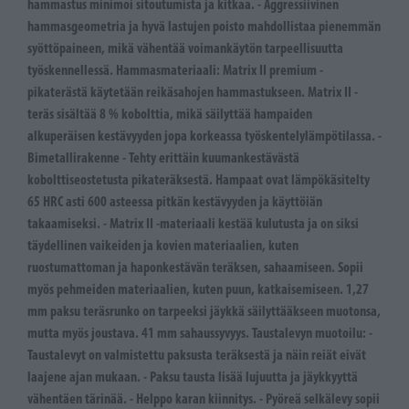
hammastus minimoi sitoutumista ja kitkaa. - Aggressiivinen
hammasgeometria ja hyvä lastujen poisto mahdollistaa pienemmän
syöttöpaineen, mikä vähentää voimankäytön tarpeellisuutta
työskennellessä. Hammasmateriaali: Matrix II premium -
pikaterästä käytetään reikäsahojen hammastukseen. Matrix II -
teräs sisältää 8 % kobolttia, mikä säilyttää hampaiden
alkuperäisen kestävyyden jopa korkeassa työskentelylämpötilassa. -
Bimetallirakenne - Tehty erittäin kuumankestävästä
kobolttiseostetusta pikateräksestä. Hampaat ovat lämpökäsitelty
65 HRC asti 600 asteessa pitkän kestävyyden ja käyttöiän
takaamiseksi. - Matrix II -materiaali kestää kulutusta ja on siksi
täydellinen vaikeiden ja kovien materiaalien, kuten
ruostumattoman ja haponkestävän teräksen, sahaamiseen. Sopii
myös pehmeiden materiaalien, kuten puun, katkaisemiseen. 1,27
mm paksu teräsrunko on tarpeeksi jäykkä säilyttääkseen muotonsa,
mutta myös joustava. 41 mm sahaussyvyys. Taustalevyn muotoilu: -
Taustalevyt on valmistettu paksusta teräksestä ja näin reiät eivät
laajene ajan mukaan. - Paksu tausta lisää lujuutta ja jäykkyyttä
vähentäen tärinää. - Helppo karan kiinnitys. - Pyöreä selkälevy sopii