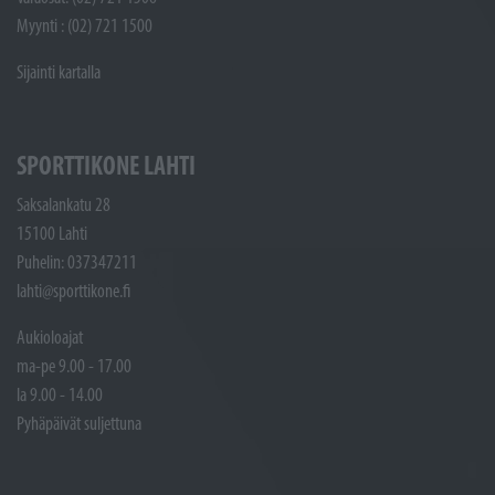
Myynti : (02) 721 1500
Sijainti kartalla
SPORTTIKONE LAHTI
Saksalankatu 28
15100 Lahti
Puhelin: 037347211
lahti@sporttikone.fi
Aukioloajat
ma-pe 9.00 - 17.00
la 9.00 - 14.00
Pyhäpäivät suljettuna