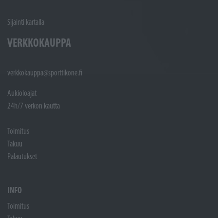
Sijainti kartalla
VERKKOKAUPPA
verkkokauppa@sporttikone.fi
Aukioloajat
24h/7 verkon kautta
Toimitus
Takuu
Palautukset
INFO
Toimitus