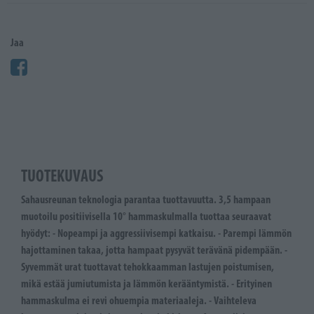
Jaa
TUOTEKUVAUS
Sahausreunan teknologia parantaa tuottavuutta. 3,5 hampaan
muotoilu positiivisella 10° hammaskulmalla tuottaa seuraavat
hyödyt: - Nopeampi ja aggressiivisempi katkaisu. - Parempi lämmön
hajottaminen takaa, jotta hampaat pysyvät terävänä pidempään. -
Syvemmät urat tuottavat tehokkaamman lastujen poistumisen,
mikä estää jumiutumista ja lämmön kerääntymistä. - Erityinen
hammaskulma ei revi ohuempia materiaaleja. - Vaihteleva