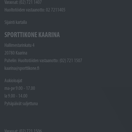
Varaosat: (02) 721 1407
Huoltotöiden vastaanotto: 02 7211405
Sijainti kartalla
SPORTTIKONE KAARINA
Hallimestarinkatu 4
20780 Kaarina
Puhelin: Huoltotöiden vastaanotto: (02) 721 1507
kaarina@sporttikone.fi
Aukioloajat
ma-pe 9.00 - 17.00
la 9.00 - 14.00
Pyhäpäivät suljettuna
Varaosat: (02) 721 1506