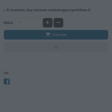
Ei varastossa, kysy saatavuus verkkokauppa@sporttikone.fi
Kasvata määrää
Vähennä määrää
Määrä
Lisää koriin
Jaa