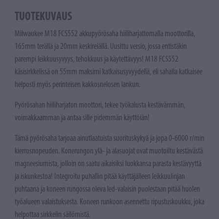
TUOTEKUVAUS
Milwaukee M18 FCS552 akkupyörösaha hiiliharjattomalla moottorilla,
165mm terällä ja 20mm keskireiällä. Uusittu versio, jossa entistäkin
parempi leikkuusyvyys, tehokkuus ja käytettävyys! M18 FCS552
käsisirkkelissä on 55mm maksimi katkaisusyvyydellä, eli sahalla katkaisee
helposti myös perinteisen kakkosnelosen lankun.
Pyörösahan hiiliharjaton moottori, tekee työkalusta kestävämmän,
voimakkaamman ja antaa sille pidemmän käyttöiän!
Tämä pyörösaha tarjoaa ainutlaatuista suorituskykyä ja jopa 0-6000 r/min
kierrosnopeuden. Konerungon ylä- ja alasuojat ovat muotoiltu kestävästä
magneesiumista, jolloin on saatu aikaisiksi luokkansa parasta kestävyyttä
ja iskunkestoa! Integroitu puhallin pitää käyttäjälleen leikkuulinjan
puhtaana ja koneen rungossa oleva led-valaisin puolestaan pitää huolen
työalueen valaistuksesta. Koneen runkoon asennettu ripustuskoukku, joka
helpottaa sirkkelin säilömistä.