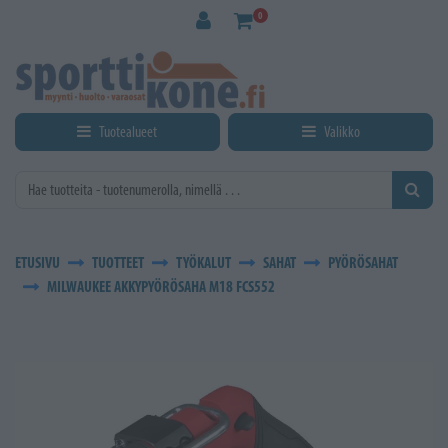
Siirry pääsisältöön
0
Tuotealueet
Valikko
ETUSIVU
TUOTTEET
TYÖKALUT
SAHAT
PYÖRÖSAHAT
MILWAUKEE AKKYPYÖRÖSAHA M18 FCS552