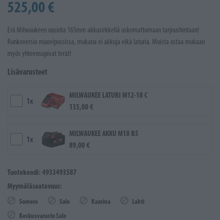
525,00 €
Erä Milwaukeen uusinta 165mm akkusirkkeliä uskomattomaan tarjoushintaan!
Runkoversio muovipussissa, mukana ei akkuja eikä laturia. Muista ostaa mukaan
myös yhteensopivat terät!
Lisävarusteet
MILWAUKEE LATURI M12-18 C
1x
135,00 €
MILWAUKEE AKKU M18 B5
1x
89,00 €
Tuotekoodi: 4933493587
Myymäläsaatavuus:
Somero
Salo
Kaarina
Lahti
Keskusvarasto Salo