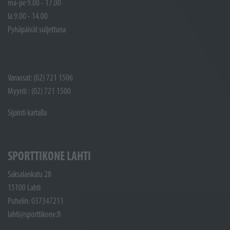
ma-pe 9.00 - 17.00
la 9.00 - 14.00
Pyhäpäivät suljettuna
Varaosat: (02) 721 1506
Myynti : (02) 721 1500
Sijainti kartalla
SPORTTIKONE LAHTI
Saksalankatu 28
15100 Lahti
Puhelin: 037347211
lahti@sporttikone.fi