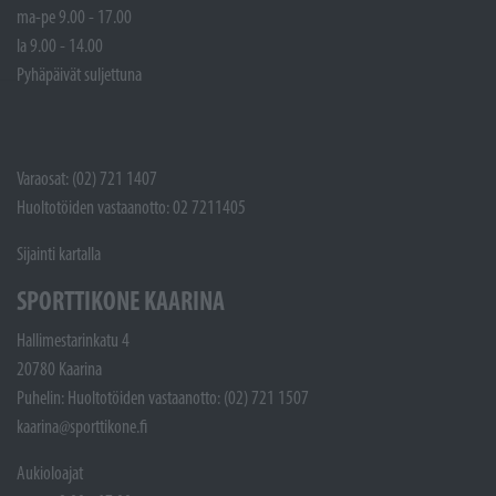
ma-pe 9.00 - 17.00
la 9.00 - 14.00
Pyhäpäivät suljettuna
Varaosat: (02) 721 1407
Huoltotöiden vastaanotto: 02 7211405
Sijainti kartalla
SPORTTIKONE KAARINA
Hallimestarinkatu 4
20780 Kaarina
Puhelin: Huoltotöiden vastaanotto: (02) 721 1507
kaarina@sporttikone.fi
Aukioloajat