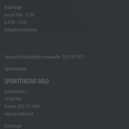
Aukioloajat
ma-pe 9.00 - 17.00
la 9.00 - 14.00
Pyhäpäivät suljettuna
Varaosat ja Huoltotöiden vastaanotto: (02) 748 9315
Sijainti kartalla
SPORTTIKONE SALO
Joensuunkatu 5
24100 Salo
Puhelin: (02) 721 1400
salo@sporttikone.fi
Aukioloajat