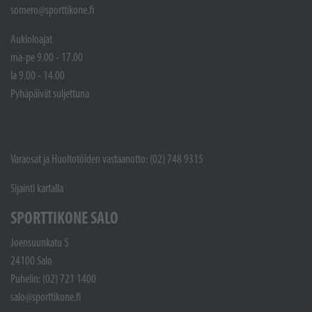
somero@sporttikone.fi
Aukioloajat
ma-pe 9.00 - 17.00
la 9.00 - 14.00
Pyhäpäivät suljettuna
Varaosat ja Huoltotöiden vastaanotto: (02) 748 9315
Sijainti kartalla
SPORTTIKONE SALO
Joensuunkatu 5
24100 Salo
Puhelin: (02) 721 1400
salo@sporttikone.fi