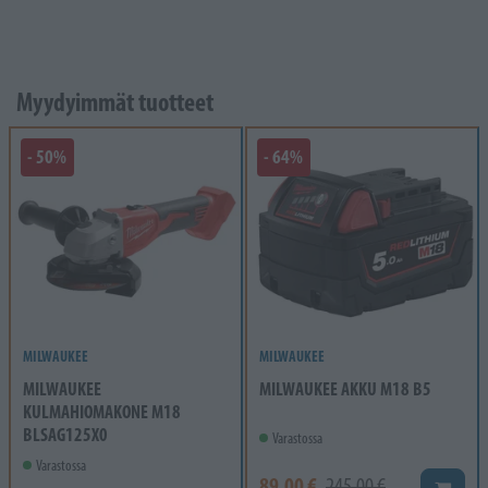
Myydyimmät tuotteet
- 50%
- 64%
MILWAUKEE
MILWAUKEE
MILWAUKEE
MILWAUKEE AKKU M18 B5
KULMAHIOMAKONE M18
BLSAG125X0
Varastossa
Varastossa
89,00 €
245,00 €
Lisää k