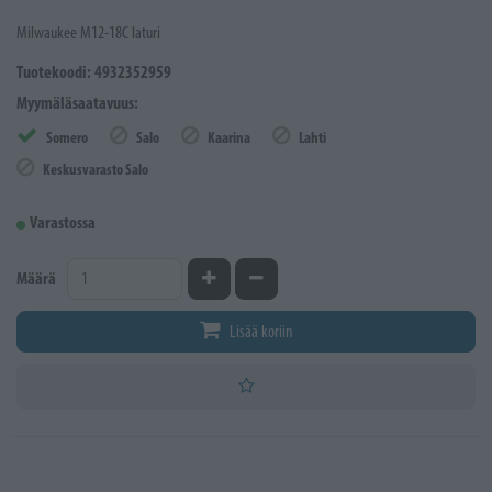
Milwaukee M12-18C laturi
Tuotekoodi: 4932352959
Myymäläsaatavuus:
Somero
Salo
Kaarina
Lahti
Keskusvarasto Salo
Varastossa
Kasvata määrää
Vähennä määrää
Määrä
Lisää koriin