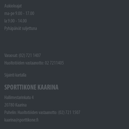
Aukioloajat
ma-pe 9.00 - 17.00
la 9.00 - 14.00
Pyhäpäivät suljettuna
Varaosat: (02) 721 1407
Huoltotöiden vastaanotto: 02 7211405
Sijainti kartalla
SPORTTIKONE KAARINA
Hallimestarinkatu 4
20780 Kaarina
Puhelin: Huoltotöiden vastaanotto: (02) 721 1507
kaarina@sporttikone.fi