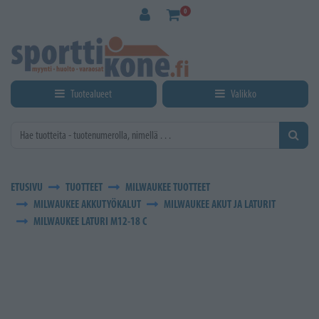
Siirry pääsisältöön
0
Tuotealueet
Valikko
ETUSIVU
TUOTTEET
MILWAUKEE TUOTTEET
MILWAUKEE AKKUTYÖKALUT
MILWAUKEE AKUT JA LATURIT
MILWAUKEE LATURI M12-18 C