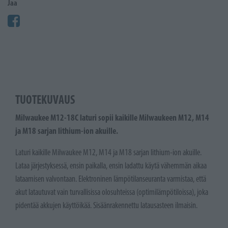
Jaa
TUOTEKUVAUS
Milwaukee M12-18C laturi sopii kaikille Milwaukeen M12, M14
ja M18 sarjan lithium-ion akuille.
Laturi kaikille Milwaukee M12, M14 ja M18 sarjan lithium-ion akuille.
Lataa järjestyksessä, ensin paikalla, ensin ladattu käytä vähemmän aikaa
lataamisen valvontaan. Elektroninen lämpötilanseuranta varmistaa, että
akut latautuvat vain turvallisissa olosuhteissa (optimilämpötiloissa), joka
pidentää akkujen käyttöikää. Sisäänrakennettu latausasteen ilmaisin.