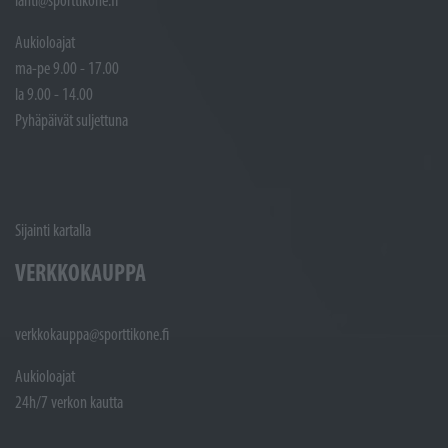
lahti@sporttikone.fi
Aukioloajat
ma-pe 9.00 - 17.00
la 9.00 - 14.00
Pyhäpäivät suljettuna
Sijainti kartalla
VERKKOKAUPPA
verkkokauppa@sporttikone.fi
Aukioloajat
24h/7 verkon kautta