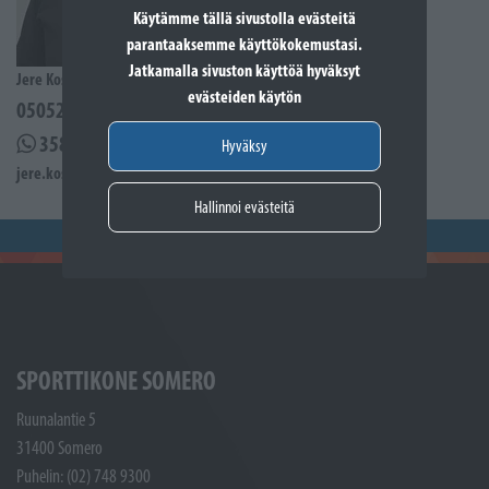
Käytämme tällä sivustolla evästeitä
parantaaksemme käyttökokemustasi.
Jatkamalla sivuston käyttöä hyväksyt
Jere Kostiander
evästeiden käytön
0505285939
358505285939
Hyväksy
jere.kostiander@sporttikone.fi
Hallinnoi evästeitä
SPORTTIKONE SOMERO
Ruunalantie 5
31400 Somero
Puhelin: (02) 748 9300