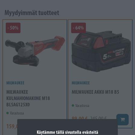
Myydyimmät tuotteet
- 50%
- 64%
MILWAUKEE
MILWAUKEE
MILWAUKEE
MILWAUKEE AKKU M18 B5
KULMAHIOMAKONE M18
BLSAG125X0
Varastossa
Varastossa
89,00 €
245,00 €
Lisää k
159,00 €
319,00 €
Lisää koriin
Käytämme tällä sivustolla evästeitä