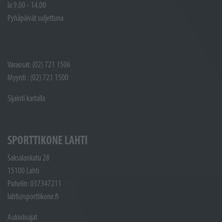
la 9.00 - 14.00
Pyhäpäivät suljettuna
Varaosat: (02) 721 1506
Myynti : (02) 721 1500
Sijainti kartalla
SPORTTIKONE LAHTI
Saksalankatu 28
15100 Lahti
Puhelin: 037347211
lahti@sporttikone.fi
Aukioloajat