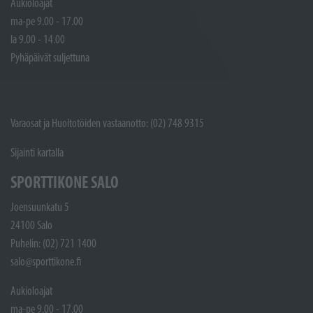
Aukioloajat
ma-pe 9.00 - 17.00
la 9.00 - 14.00
Pyhäpäivät suljettuna
Varaosat ja Huoltotöiden vastaanotto: (02) 748 9315
Sijainti kartalla
SPORTTIKONE SALO
Joensuunkatu 5
24100 Salo
Puhelin: (02) 721 1400
salo@sporttikone.fi
Aukioloajat
ma-pe 9.00 - 17.00