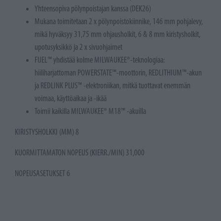
Yhteensopiva pölynpoistajan kanssa (DEK26)
Mukana toimitetaan 2 x pölynpoistokiinnike, 146 mm pohjalevy,
mikä hyväksyy 31,75 mm ohjausholkit, 6 & 8 mm kiristysholkit,
upotusyksikkö ja 2 x sivuohjaimet
FUEL™ yhdistää kolme MILWAUKEE®-teknologiaa:
hiiliharjattoman POWERSTATE™-moottorin, REDLITHIUM™-akun
ja REDLINK PLUS™ -elektroniikan, mitkä tuottavat enemmän
voimaa, käyttöaikaa ja -ikää
Toimii kaikilla MILWAUKEE® M18™ -akuilla
KIRISTYSHOLKKI (MM) 8
KUORMITTAMATON NOPEUS (KIERR./MIN) 31,000
NOPEUSASETUKSET 6