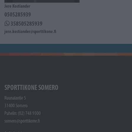
Jere Kostiander
0505285939
358505285939
jere.kostiander@sporttikone.fi
SPORTTIKONE SOMERO
Ruunalantie 5
31400 Somero
Puhelin: (02) 748 9300
somero@sporttikone.fi