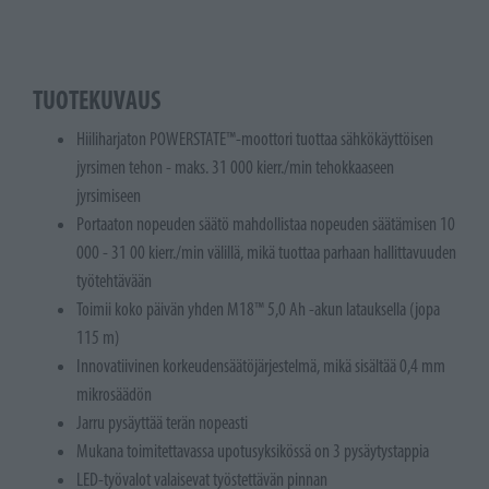
TUOTEKUVAUS
Hiiliharjaton POWERSTATE™-moottori tuottaa sähkökäyttöisen
jyrsimen tehon - maks. 31 000 kierr./min tehokkaaseen
jyrsimiseen
Portaaton nopeuden säätö mahdollistaa nopeuden säätämisen 10
000 - 31 00 kierr./min välillä, mikä tuottaa parhaan hallittavuuden
työtehtävään
Toimii koko päivän yhden M18™ 5,0 Ah -akun latauksella (jopa
115 m)
Innovatiivinen korkeudensäätöjärjestelmä, mikä sisältää 0,4 mm
mikrosäädön
Jarru pysäyttää terän nopeasti
Mukana toimitettavassa upotusyksikössä on 3 pysäytystappia
LED-työvalot valaisevat työstettävän pinnan