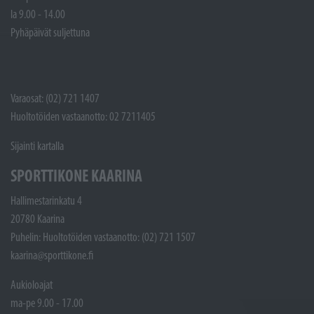
la 9.00 - 14.00
Pyhäpäivät suljettuna
Varaosat: (02) 721 1407
Huoltotöiden vastaanotto: 02 7211405
Sijainti kartalla
SPORTTIKONE KAARINA
Hallimestarinkatu 4
20780 Kaarina
Puhelin: Huoltotöiden vastaanotto: (02) 721 1507
kaarina@sporttikone.fi
Aukioloajat
ma-pe 9.00 - 17.00