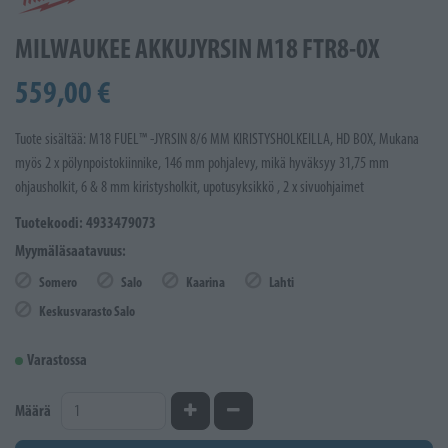
MILWAUKEE AKKUJYRSIN M18 FTR8-0X
559,00 €
Tuote sisältää: M18 FUEL™ -JYRSIN 8/6 MM KIRISTYSHOLKEILLA, HD BOX, Mukana
myös 2 x pölynpoistokiinnike, 146 mm pohjalevy, mikä hyväksyy 31,75 mm
ohjausholkit, 6 & 8 mm kiristysholkit, upotusyksikkö , 2 x sivuohjaimet
Tuotekoodi: 4933479073
Myymäläsaatavuus:
Somero
Salo
Kaarina
Lahti
Keskusvarasto Salo
Varastossa
Kasvata määrää
Vähennä määrää
Määrä