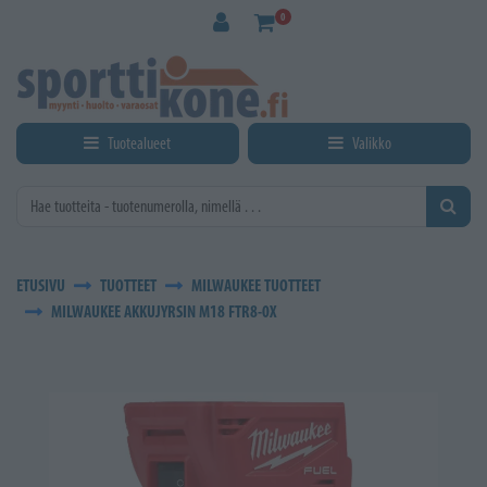
Siirry pääsisältöön
0
Tuotealueet
Valikko
ETUSIVU
TUOTTEET
MILWAUKEE TUOTTEET
MILWAUKEE AKKUJYRSIN M18 FTR8-0X