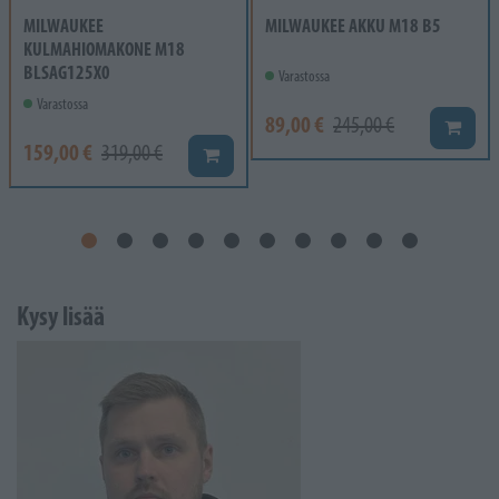
MILWAUKEE
MILWAUKEE AKKU M18 B5
KULMAHIOMAKONE M18
BLSAG125X0
Varastossa
Varastossa
89,00 €
245,00 €
Lisää k
159,00 €
319,00 €
Lisää koriin
Kysy lisää