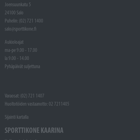
Joensuunkatu 5
24100 Salo
Puhelin: (02) 721 1400
salo@sporttikone.fi
Aukioloajat
ma-pe 9.00 - 17.00
la 9.00 - 14.00
Pyhäpäivät suljettuna
Varaosat: (02) 721 1407
Huoltotöiden vastaanotto: 02 7211405
Sijainti kartalla
SPORTTIKONE KAARINA