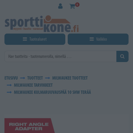
Siirry pääsisältöön
0
Tuotealueet
Valikko
ETUSIVU
TUOTTEET
MILWAUKEE TUOTTEET
MILWAUKEE TARVIKKEET
MILWAUKEE KULMARUUVAUSPÄÄ 10 SHW TERÄÄ