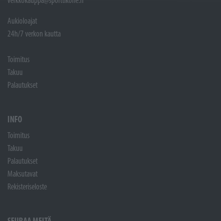
verkkokauppa@sporttikone.fi
Aukioloajat
24h/7 verkon kautta
Toimitus
Takuu
Palautukset
INFO
Toimitus
Takuu
Palautukset
Maksutavat
Rekisteriseloste
SEURAA MEITÄ