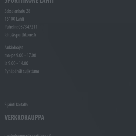
SPORTTIKONE LAHTI
Saksalankatu 28
15100 Lahti
Puhelin: 037347211
lahti@sporttikone.fi
Aukioloajat
ma-pe 9.00 - 17.00
la 9.00 - 14.00
Pyhäpäivät suljettuna
Sijainti kartalla
VERKKOKAUPPA