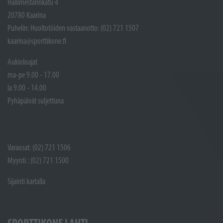
Hallimestarinkatu 4
20780 Kaarina
Puhelin: Huoltotöiden vastaanotto: (02) 721 1507
kaarina@sporttikone.fi
Aukioloajat
ma-pe 9.00 - 17.00
la 9.00 - 14.00
Pyhäpäivät suljettuna
Varaosat: (02) 721 1506
Myynti : (02) 721 1500
Sijainti kartalla