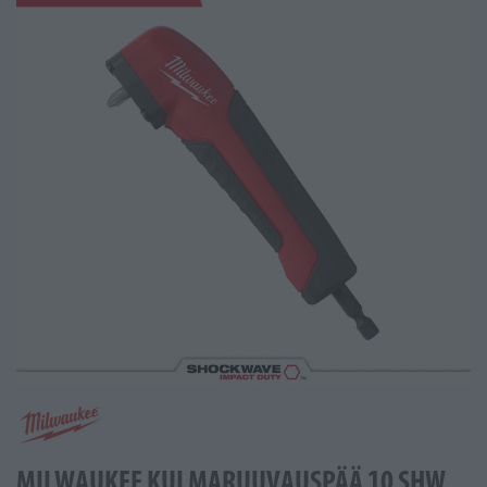
MILWAUKEE KULMARUUVAUSPÄÄ 10 SHW