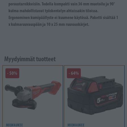
poraustarvikkeisiin. Todella kompakti vain 36 mm muotoilu ja 90°
kulma mahdollistavat työskentelyn ahtaissakin tiloissa.
Ergonominen kumipäällyste ei kuumene käytössä. Paketti sisältää 1
x kulmaruuvauspään ja 10 x 25 mm ruuvauskärjet.
Myydyimmät tuotteet
- 50%
- 64%
MILWAUKEE
MILWAUKEE