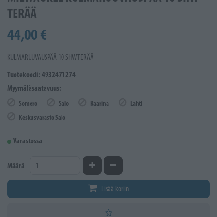
TERÄÄ
44,00 €
KULMARUUVAUSPÄÄ 10 SHW TERÄÄ
Tuotekoodi: 4932471274
Myymäläsaatavuus:
Somero
Salo
Kaarina
Lahti
Keskusvarasto Salo
Varastossa
Kasvata määrää
Vähennä määrää
Määrä
Lisää koriin