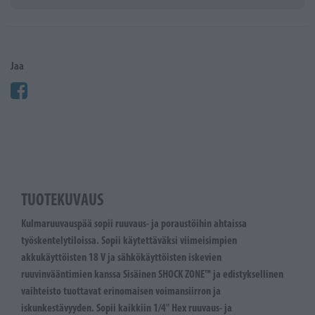
Jaa
TUOTEKUVAUS
Kulmaruuvauspää sopii ruuvaus- ja poraustöihin ahtaissa
työskentelytiloissa. Sopii käytettäväksi viimeisimpien
akkukäyttöisten 18 V ja sähkökäyttöisten iskevien
ruuvinvääntimien kanssa Sisäinen SHOCK ZONE™ ja edistyksellinen
vaihteisto tuottavat erinomaisen voimansiirron ja
iskunkestävyyden. Sopii kaikkiin 1/4" Hex ruuvaus- ja