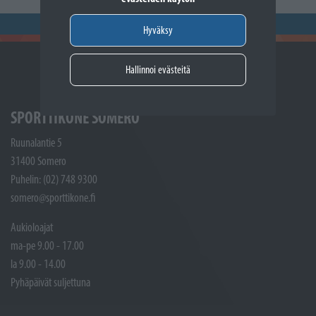
Hyväksy
Hallinnoi evästeitä
SPORTTIKONE SOMERO
Ruunalantie 5
31400 Somero
Puhelin: (02) 748 9300
somero@sporttikone.fi
Aukioloajat
ma-pe 9.00 - 17.00
la 9.00 - 14.00
Pyhäpäivät suljettuna