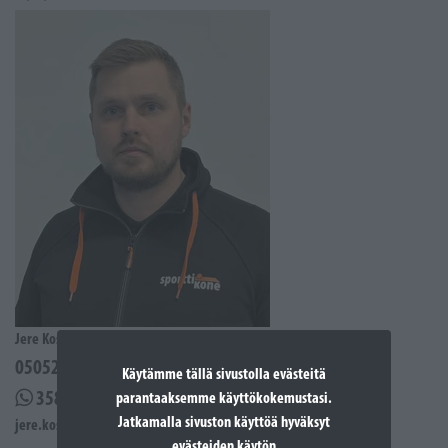
Jere Kostiander
0505285939
Käytämme tällä sivustolla evästeitä
358505285939
parantaaksemme käyttökokemustasi.
Jatkamalla sivuston käyttöä hyväksyt
jere.kostiander@sporttikone.fi
evästeiden käytön