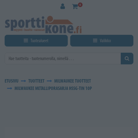
Siirry pääsisältöön
0
Tuotealueet
Valikko
ETUSIVU
TUOTTEET
MILWAUKEE TUOTTEET
MILWAUKEE METALLIPORASARJA HSSG-TIN 10P