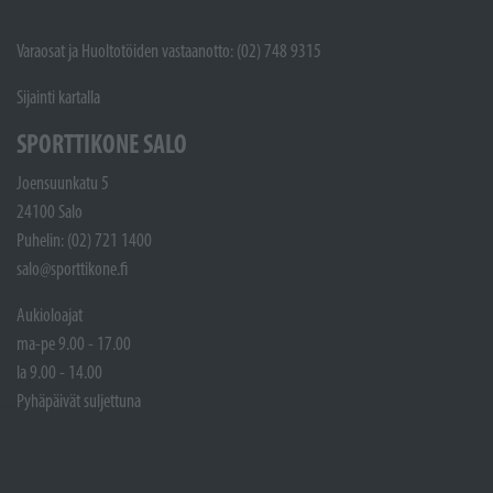
Varaosat ja Huoltotöiden vastaanotto: (02) 748 9315
Sijainti kartalla
SPORTTIKONE SALO
Joensuunkatu 5
24100 Salo
Puhelin: (02) 721 1400
salo@sporttikone.fi
Aukioloajat
ma-pe 9.00 - 17.00
la 9.00 - 14.00
Pyhäpäivät suljettuna