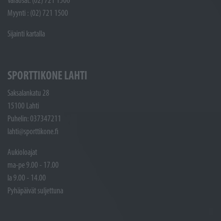
Varaosat: (02) 721 1506
Myynti : (02) 721 1500
Sijainti kartalla
SPORTTIKONE LAHTI
Saksalankatu 28
15100 Lahti
Puhelin: 037347211
lahti@sporttikone.fi
Aukioloajat
ma-pe 9.00 - 17.00
la 9.00 - 14.00
Pyhäpäivät suljettuna