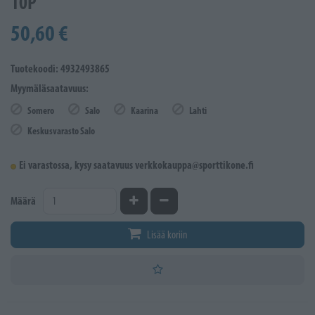
10P
50,60 €
Tuotekoodi: 4932493865
Myymäläsaatavuus:
Somero
Salo
Kaarina
Lahti
Keskusvarasto Salo
Ei varastossa, kysy saatavuus verkkokauppa@sporttikone.fi
Kasvata määrää
Vähennä määrää
Määrä
Lisää koriin