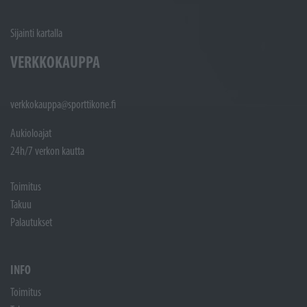
Sijainti kartalla
VERKKOKAUPPA
verkkokauppa@sporttikone.fi
Aukioloajat
24h/7 verkon kautta
Toimitus
Takuu
Palautukset
INFO
Toimitus