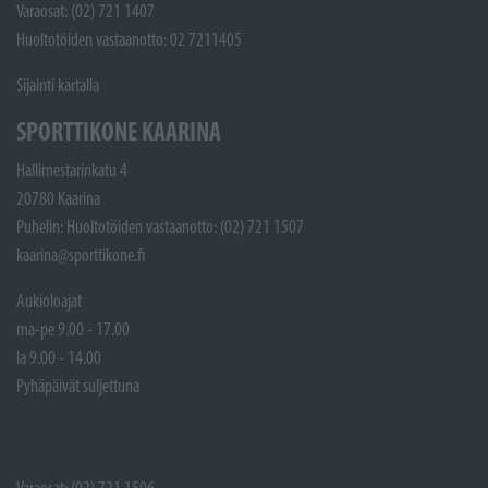
Varaosat: (02) 721 1407
Huoltotöiden vastaanotto: 02 7211405
Sijainti kartalla
SPORTTIKONE KAARINA
Hallimestarinkatu 4
20780 Kaarina
Puhelin: Huoltotöiden vastaanotto: (02) 721 1507
kaarina@sporttikone.fi
Aukioloajat
ma-pe 9.00 - 17.00
la 9.00 - 14.00
Pyhäpäivät suljettuna