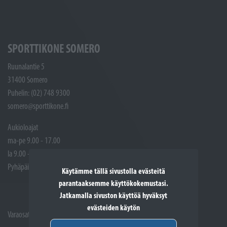
SPORTTIKONE SOMERO
Ruunalantie 5
31400 Somero
Puhelin: (02) 748 9300
somero@sporttikone.fi
Aukioloajat
ma-pe 9.00 - 17.00
la 9.00 - 14.00
Pyhäpäivät suljettuna
Käytämme tällä sivustolla evästeitä
parantaaksemme käyttökokemustasi.
Jatkamalla sivuston käyttöä hyväksyt
evästeiden käytön
Varaosat ja Huoltotöiden vastaanotto: (02) 748 9315