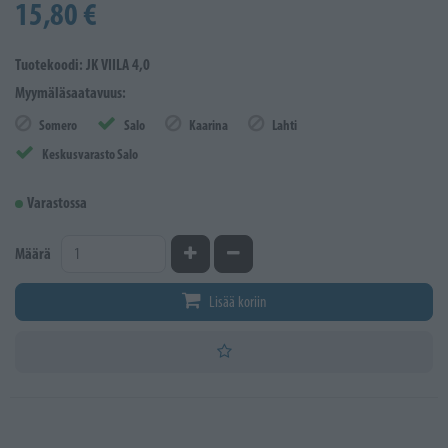
15,80 €
Tuotekoodi: JK VIILA 4,0
Myymäläsaatavuus:
Somero
Salo
Kaarina
Lahti
Keskusvarasto Salo
Varastossa
Kasvata määrää
Vähennä määrää
Määrä
Lisää koriin