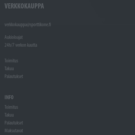
VERKKOKAUPPA
verkkokauppa@sporttikone.fi
Aukioloajat
24h/7 verkon kautta
Toimitus
Takuu
Palautukset
INFO
Toimitus
Takuu
Palautukset
Maksutavat