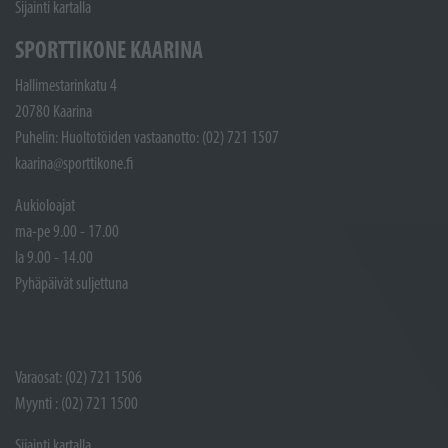
Sijainti kartalla
SPORTTIKONE KAARINA
Hallimestarinkatu 4
20780 Kaarina
Puhelin: Huoltotöiden vastaanotto: (02) 721 1507
kaarina@sporttikone.fi
Aukioloajat
ma-pe 9.00 - 17.00
la 9.00 - 14.00
Pyhäpäivät suljettuna
Varaosat: (02) 721 1506
Myynti : (02) 721 1500
Sijainti kartalla