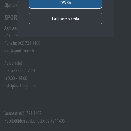
Hyväksy
Sijainti kartalla
SPORTTIKONE SALO
Hallinnoi evästeitä
Joensuunkatu 5
24100 Salo
Puhelin: (02) 721 1400
salo@sporttikone.fi
Aukioloajat
ma-pe 9.00 - 17.00
la 9.00 - 14.00
Pyhäpäivät suljettuna
Varaosat: (02) 721 1407
Huoltotöiden vastaanotto: 02 7211405