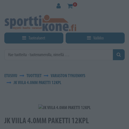
Siirry pääsisältöön
0
Tuotealueet
Valikko
ETUSIVU
TUOTTEET
VARASTON TYHJENNYS
JK VIILA 4.0MM PAKETTI 12KPL
JK VIILA 4.0MM PAKETTI 12KPL