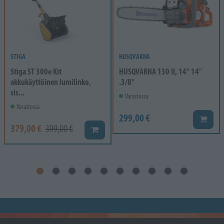
STIGA
HUSQVARNA
Stiga ST 300e Kit
HUSQVARNA 130 II, 14" 14"
akkukäyttöinen lumilinko,
.3/8"
sis...
Varastossa
Varastossa
299,00 €
Lisää k
379,00 €
399,00 €
Lisää koriin