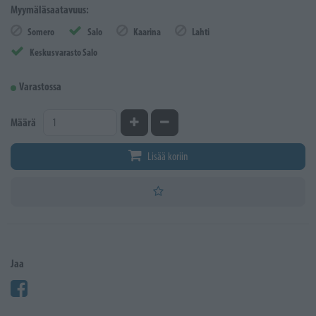
Myymäläsaatavuus:
Somero
Salo
Kaarina
Lahti
Keskusvarasto Salo
Varastossa
Kasvata määrää
Vähennä määrää
Määrä
Lisää koriin
Jaa