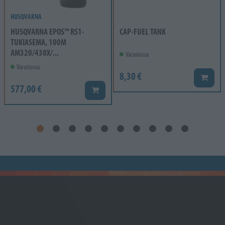
HUSQVARNA
HUSQVARNA EPOS™ RS1-
CAP-FUEL TANK
TUKIASEMA, 100M
AM320/430X/...
Varastossa
Varastossa
8,30 €
Lisää k
577,00 €
Lisää koriin