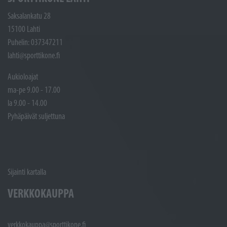
Saksalankatu 28
15100 Lahti
Puhelin: 037347211
lahti@sporttikone.fi
Aukioloajat
ma-pe 9.00 - 17.00
la 9.00 - 14.00
Pyhäpäivät suljettuna
Sijainti kartalla
VERKKOKAUPPA
verkkokauppa@sporttikone.fi