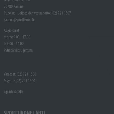
20780 Kaarina
Puhelin: Huoltotöiden vastaanotto: (02) 721 1507
kaarina@sporttikone.fi
Aukioloajat
ma-pe 9.00 - 17.00
la 9.00 - 14.00
Pyhäpäivät suljettuna
Varaosat: (02) 721 1506
Myynti : (02) 721 1500
Sijainti kartalla
SPORTTIKONE LAHTI