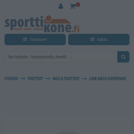
Siirry pääsisältöön
0
Tuotealueet
Valikko
ETUSIVU
TUOTTEET
NOLLA TUOTTEET
LINK-MECH GOVERNOR