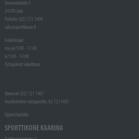
Joensuunkatu 5
24100 Salo
Puhelin: (02) 721 1400
salo@sporttikone.fi
Aukioloajat
ma-pe 9.00 - 17.00
la 9.00 - 14.00
Pyhäpäivät suljettuna
Varaosat: (02) 721 1407
Huoltotöiden vastaanotto: 02 7211405
Sijainti kartalla
SPORTTIKONE KAARINA
Hallimestarinkatu 4