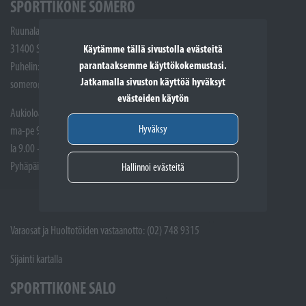
SPORTTIKONE SOMERO
Ruunalantie 5
31400 Somero
Käytämme tällä sivustolla evästeitä
parantaaksemme käyttökokemustasi.
Puhelin: (02) 748 9300
Jatkamalla sivuston käyttöä hyväksyt
somero@sporttikone.fi
evästeiden käytön
Aukioloajat
Hyväksy
ma-pe 9.00 - 17.00
la 9.00 - 14.00
Pyhäpäivät suljettuna
Hallinnoi evästeitä
Varaosat ja Huoltotöiden vastaanotto: (02) 748 9315
Sijainti kartalla
SPORTTIKONE SALO