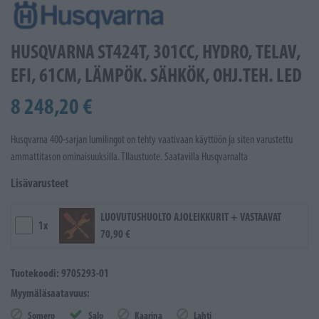
HUSQVARNA ST424T, 301CC, HYDRO, TELAV,
EFI, 61CM, LÄMPÖK. SÄHKÖK, OHJ.TEH. LED
8 248,20 €
Husqvarna 400-sarjan lumilingot on tehty vaativaan käyttöön ja siten varustettu
ammattitason ominaisuuksilla. TIlaustuote. Saatavilla Husqvarnalta
Lisävarusteet
LUOVUTUSHUOLTO AJOLEIKKURIT + VASTAAVAT
1x
70,90 €
Tuotekoodi: 9705293-01
Myymäläsaatavuus:
Somero
Salo
Kaarina
Lahti