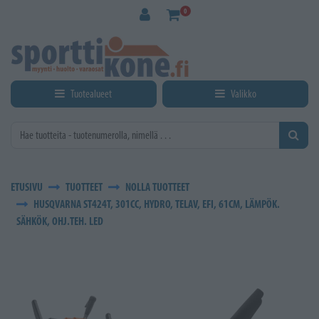
Siirry pääsisältöön
0
Tuotealueet
Valikko
ETUSIVU
TUOTTEET
NOLLA TUOTTEET
HUSQVARNA ST424T, 301CC, HYDRO, TELAV, EFI, 61CM, LÄMPÖK.
SÄHKÖK, OHJ.TEH. LED