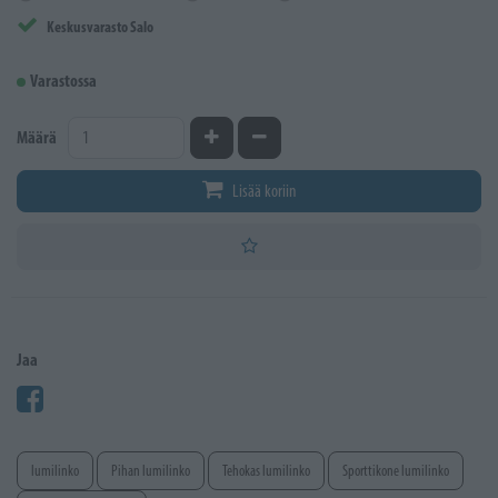
Keskusvarasto Salo
Varastossa
Kasvata määrää
Vähennä määrää
Määrä
Lisää koriin
Jaa
lumilinko
Pihan lumilinko
Tehokas lumilinko
Sporttikone lumilinko