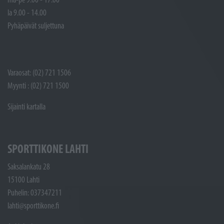
la 9.00 - 14.00
Pyhäpäivät suljettuna
Varaosat: (02) 721 1506
Myynti : (02) 721 1500
Sijainti kartalla
SPORTTIKONE LAHTI
Saksalankatu 28
15100 Lahti
Puhelin: 037347211
lahti@sporttikone.fi