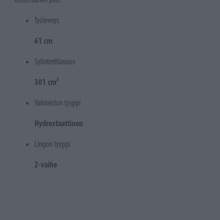
Työleveys
61 cm
Sylinteritilavuus
301 cm³
Vaihteiston tyyppi
Hydrostaattinen
Lingon tyyppi
2-vaihe