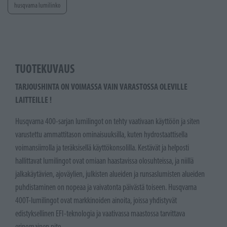
husqvarna lumilinko
TUOTEKUVAUS
TARJOUSHINTA ON VOIMASSA VAIN VARASTOSSA OLEVILLE
LAITTEILLE !
Husqvarna 400-sarjan lumilingot on tehty vaativaan käyttöön ja siten
varustettu ammattitason ominaisuuksilla, kuten hydrostaattisella
voimansiirrolla ja teräksisellä käyttökonsolilla. Kestävät ja helposti
hallittavat lumilingot ovat omiaan haastavissa olosuhteissa, ja niillä
jalkakäytävien, ajoväylien, julkisten alueiden ja runsaslumisten alueiden
puhdistaminen on nopeaa ja vaivatonta päivästä toiseen. Husqvarna
400T-lumilingot ovat markkinoiden ainoita, joissa yhdistyvät
edistyksellinen EFI-teknologia ja vaativassa maastossa tarvittava
erinomainen pito.