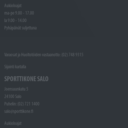
Aukioloajat
ma-pe 9.00 - 17.00
la 9.00 - 14.00
Pyhäpäivät suljettuna
Varaosat ja Huoltotöiden vastaanotto: (02) 748 9315
Sijainti kartalla
SPORTTIKONE SALO
Joensuunkatu 5
24100 Salo
Puhelin: (02) 721 1400
salo@sporttikone.fi
Aukioloajat