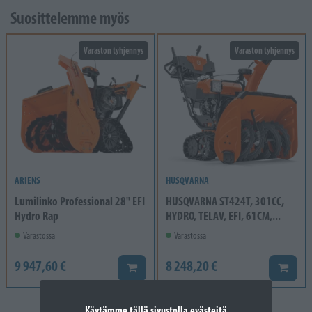
Suosittelemme myös
Varaston tyhjennys
Varaston tyhjennys
ARIENS
HUSQVARNA
Lumilinko Professional 28" EFI
HUSQVARNA ST424T, 301CC,
Hydro Rap
HYDRO, TELAV, EFI, 61CM,...
Varastossa
Varastossa
9 947,60 €
8 248,20 €
Lisää koriin
Lisää k
Käytämme tällä sivustolla evästeitä