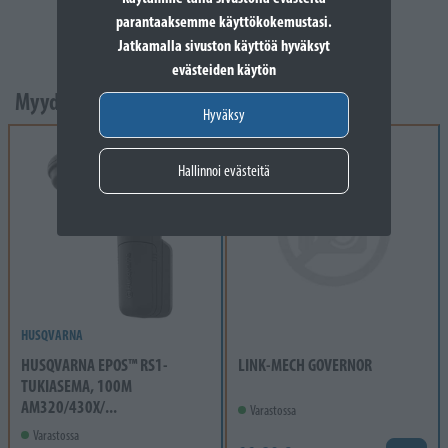
parantaaksemme käyttökokemustasi.
Jatkamalla sivuston käyttöä hyväksyt
evästeiden käytön
Myydyimmät tuotteet
Hyväksy
Hallinnoi evästeitä
HUSQVARNA
HUSQVARNA EPOS™ RS1-
LINK-MECH GOVERNOR
TUKIASEMA, 100M
AM320/430X/...
Varastossa
Varastossa