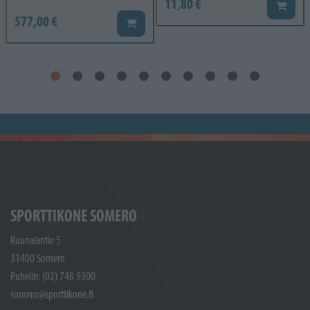
11,80 €
Lisää k
577,00 €
Lisää koriin
SPORTTIKONE SOMERO
Ruunalantie 5
31400 Somero
Puhelin: (02) 748 9300
somero@sporttikone.fi