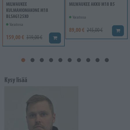
MILWAUKEE
MILWAUKEE AKKU M18 B5
KULMAHIOMAKONE M18
BLSAG125X0
Varastossa
Varastossa
89,00 €
245,00 €
Lisää k
159,00 €
319,00 €
Lisää koriin
Kysy lisää