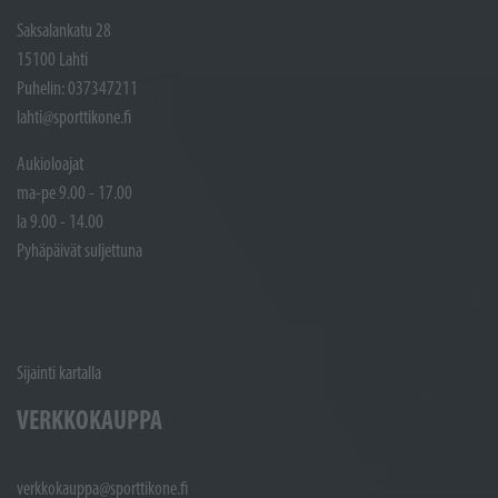
Saksalankatu 28
15100 Lahti
Puhelin: 037347211
lahti@sporttikone.fi
Aukioloajat
ma-pe 9.00 - 17.00
la 9.00 - 14.00
Pyhäpäivät suljettuna
Sijainti kartalla
VERKKOKAUPPA
verkkokauppa@sporttikone.fi