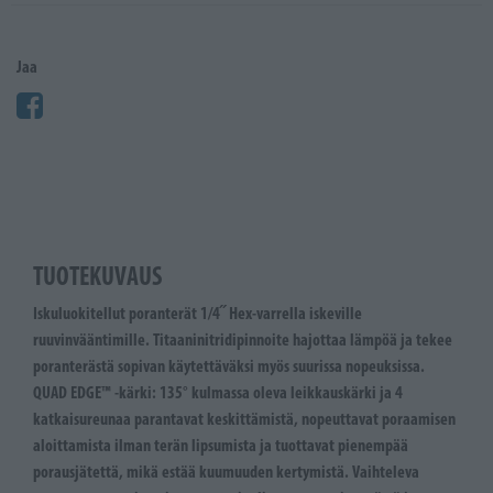
Jaa
TUOTEKUVAUS
Iskuluokitellut poranterät 1/4˝ Hex-varrella iskeville
ruuvinvääntimille. Titaaninitridipinnoite hajottaa lämpöä ja tekee
poranterästä sopivan käytettäväksi myös suurissa nopeuksissa.
QUAD EDGE™ -kärki: 135° kulmassa oleva leikkauskärki ja 4
katkaisureunaa parantavat keskittämistä, nopeuttavat poraamisen
aloittamista ilman terän lipsumista ja tuottavat pienempää
porausjätettä, mikä estää kuumuuden kertymistä. Vaihteleva