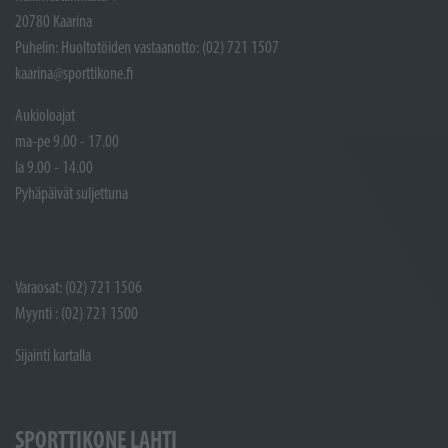
20780 Kaarina
Puhelin: Huoltotöiden vastaanotto: (02) 721 1507
kaarina@sporttikone.fi
Aukioloajat
ma-pe 9.00 - 17.00
la 9.00 - 14.00
Pyhäpäivät suljettuna
Varaosat: (02) 721 1506
Myynti : (02) 721 1500
Sijainti kartalla
SPORTTIKONE LAHTI