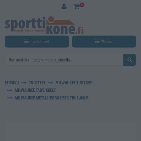
Siirry pääsisältöön
0
Tuotealueet
Valikko
ETUSIVU
TUOTTEET
MILWAUKEE TUOTTEET
MILWAUKEE TARVIKKEET
MILWAUKEE METALLIPORA HSSG TIN 5,0MM