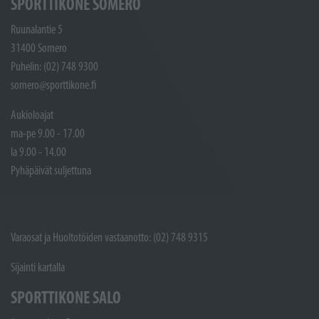
SPORTTIKONE SOMERO
Ruunalantie 5
31400 Somero
Puhelin: (02) 748 9300
somero@sporttikone.fi
Aukioloajat
ma-pe 9.00 - 17.00
la 9.00 - 14.00
Pyhäpäivät suljettuna
Varaosat ja Huoltotöiden vastaanotto: (02) 748 9315
Sijainti kartalla
SPORTTIKONE SALO