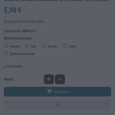
5,90 €
METALLIPORA HSSG TIN 5,0MM
Tuotekoodi: 48894712
Myymäläsaatavuus:
Somero
Salo
Kaarina
Lahti
Keskusvarasto Salo
Varastossa
Kasvata määrää
Vähennä määrää
Määrä
Lisää koriin