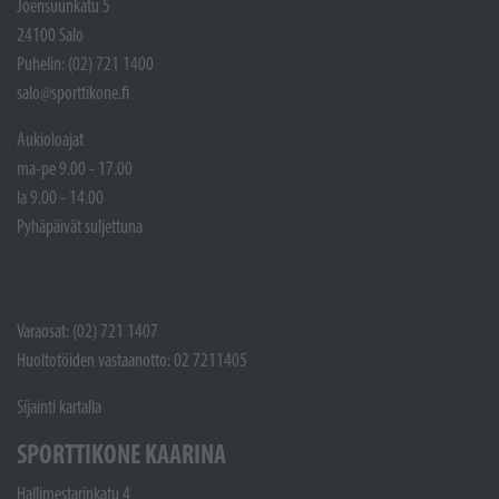
Joensuunkatu 5
24100 Salo
Puhelin: (02) 721 1400
salo@sporttikone.fi
Aukioloajat
ma-pe 9.00 - 17.00
la 9.00 - 14.00
Pyhäpäivät suljettuna
Varaosat: (02) 721 1407
Huoltotöiden vastaanotto: 02 7211405
Sijainti kartalla
SPORTTIKONE KAARINA
Hallimestarinkatu 4