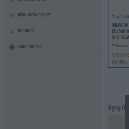
BENNINGTON VENEET
MILWAUKEE
MILWAUK
KULMAHI
ROBOROCK
M18 BLS
Varastossa
MUUT TUOTTEET
159,00 
319,00 €
Kysy li