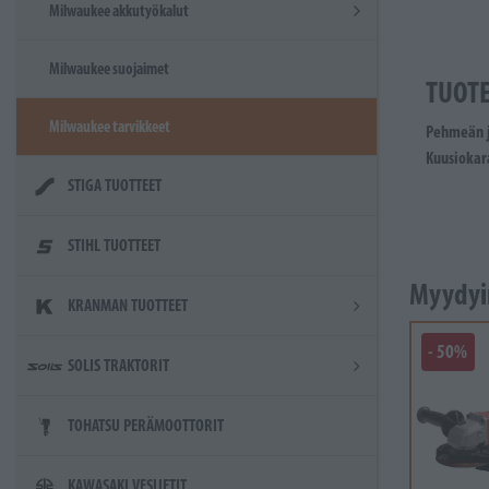
Milwaukee akkutyökalut
Milwaukee suojaimet
TUOT
Milwaukee tarvikkeet
Pehmeän j
Kuusiokar
STIGA TUOTTEET
STIHL TUOTTEET
Myydyi
KRANMAN TUOTTEET
- 50%
SOLIS TRAKTORIT
TOHATSU PERÄMOOTTORIT
KAWASAKI VESIJETIT