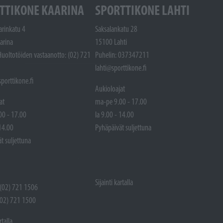
TTIKONE KAARINA
SPORTTIKONE LAHTI
arinkatu 4
Saksalankatu 28
arina
15100 Lahti
Huoltotöiden vastaanotto: (02) 721
Puhelin: 037347211
lahti@sporttikone.fi
porttikone.fi
Aukioloajat
at
ma-pe 9.00 - 17.00
00 - 17.00
la 9.00 - 14.00
 14.00
Pyhäpäivät suljettuna
t suljettuna
Sijainti kartalla
 (02) 721 1506
(02) 721 1500
rtalla