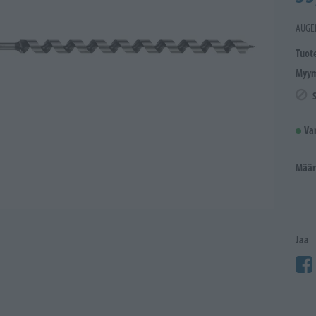
AUGE
Tuot
Myym
Va
Määr
Jaa