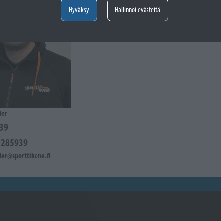
Hyväksy
Hallinnoi evästeitä
der
39
5285939
der@sporttikone.fi