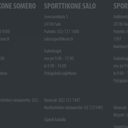
KONE SOMERO
SPORTTIKONE SALO
SPOR
Joensuunkatu 5
Hallimest
24100 Salo
20780 Ka
48 9300
Puhelin: (02) 721 1400
Puhelin: 
one.fi
salo@sporttikone.fi
1507
kaarina@s
Aukioloajat
.00
ma-pe 9.00 - 17.00
Aukioloaj
la 9.00 - 14.00
ma-pe 9.
ttuna
Pyhäpäivät suljettuna
la 9.00 -
Pyhäpäivä
totöiden vastaanotto: (02)
Varaosat: (02) 721 1407
Huoltotöiden vastaanotto: 02 7211405
Varaosat:
Myynti : 
Sijainti kartalla
Sijainti ka