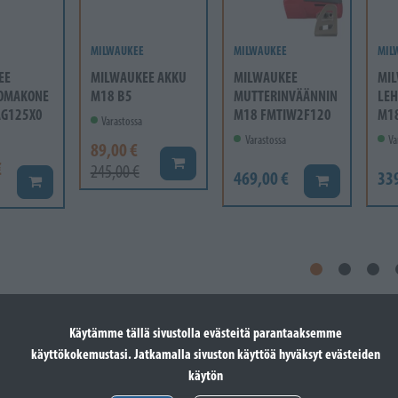
MILWAUKEE
MILWAUKEE
MIL
EE
MILWAUKEE AKKU
MILWAUKEE
MI
OMAKONE
M18 B5
MUTTERINVÄÄNNIN
LEH
AG125X0
M18 FMTIW2F120
M18
Varastossa
Varastossa
Va
89,00 €
Lisää koriin
€
245,00 €
469,00 €
33
Lisää koriin
Lisää koriin
sää
Käytämme tällä sivustolla evästeitä parantaaksemme
käyttökokemustasi. Jatkamalla sivuston käyttöä hyväksyt evästeiden
käytön