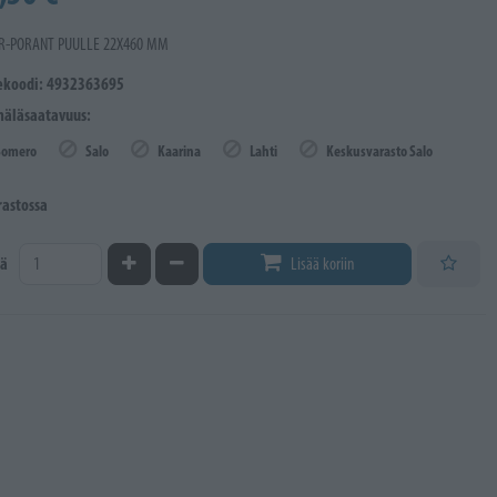
R-PORANT PUULLE 22X460 MM
ekoodi: 4932363695
äläsaatavuus:
Somero
Salo
Kaarina
Lahti
Keskusvarasto Salo
rastossa
Kasvata määrää
Vähennä määrää
ä
Lisää koriin