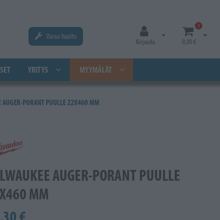
0
Varaa huolto
Avaa kirjautuminen
Avaa os
Kirjaudu
0,00 €
SET
YRITYS
MYYMÄLÄT
 AUGER-PORANT PUULLE 22X460 MM
LWAUKEE AUGER-PORANT PUULLE
X460 MM
,30 €