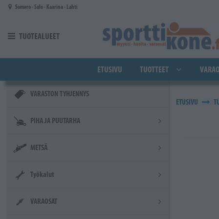
Siirry pääsisältöön
Somero - Salo - Kaarina - Lahti
TUOTEALUEET
ETUSIVU
TUOTTEET
VARAO
VARASTON TYHJENNYS
ETUSIVU
T
PIHA JA PUUTARHA
METSÄ
Työkalut
VARAOSAT