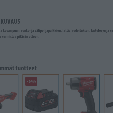
EKUVAUS
a kovan puun, runko- ja välipohjapalkkien, lattialaudoituksen, lastulevyn ja 
a varmistaa pitävän otteen.
mmät tuotteet
- 64%