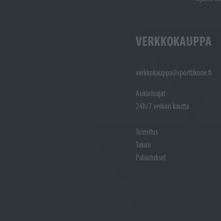
VERKKOKAUPPA
verkkokauppa@sporttikone.fi
Aukioloajat
24h/7 verkon kautta
Toimitus
Takuu
Palautukset