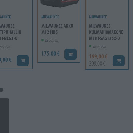
WAUKEE
MILWAUKEE
MILWAUKEE
LWAUKEE
MILWAUKEE AKKU
MILWAUKEE
TIPUHALLIN
M12 HB5
KULMAHIOMAKONE
 FBLG3-0
M18 FSAG125X-0
Varastossa
rastossa
Varastossa
175,00 €
Lisää koriin
199,00 €
9,00 €
Lisää koriin
Lisää ko
399,00 €