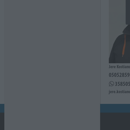
Jere Kostian
05052859
35850
jere.kostian