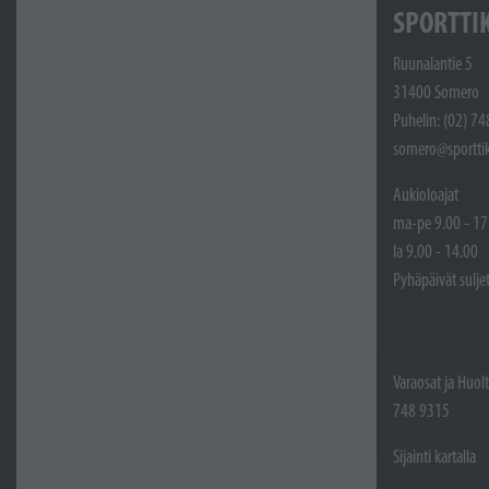
SPORTTI
Ruunalantie 5
31400 Somero
Puhelin: (02) 7
somero@sporttik
Aukioloajat
ma-pe 9.00 - 17
la 9.00 - 14.00
Pyhäpäivät sulje
Varaosat ja Huol
748 9315
Sijainti kartalla