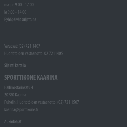
ma-pe 9.00 - 17.00
la 9.00 - 14.00
Pyhäpäivät suljettuna
Varaosat: (02) 721 1407
Huoltotöiden vastaanotto: 02 7211405
Sijainti kartalla
SPORTTIKONE KAARINA
Hallimestarinkatu 4
20780 Kaarina
Puhelin: Huoltotöiden vastaanotto: (02) 721 1507
kaarina@sporttikone.fi
Aukioloajat