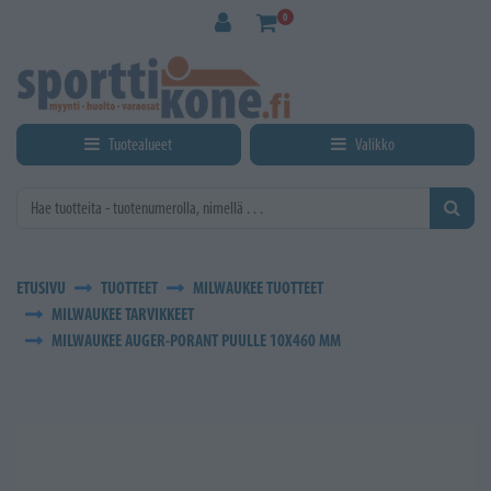
Siirry pääsisältöön
0
Tuotealueet
Valikko
ETUSIVU
TUOTTEET
MILWAUKEE TUOTTEET
MILWAUKEE TARVIKKEET
MILWAUKEE AUGER-PORANT PUULLE 10X460 MM