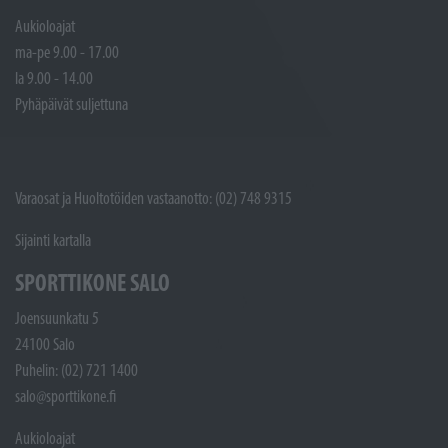
Aukioloajat
ma-pe 9.00 - 17.00
la 9.00 - 14.00
Pyhäpäivät suljettuna
Varaosat ja Huoltotöiden vastaanotto: (02) 748 9315
Sijainti kartalla
SPORTTIKONE SALO
Joensuunkatu 5
24100 Salo
Puhelin: (02) 721 1400
salo@sporttikone.fi
Aukioloajat