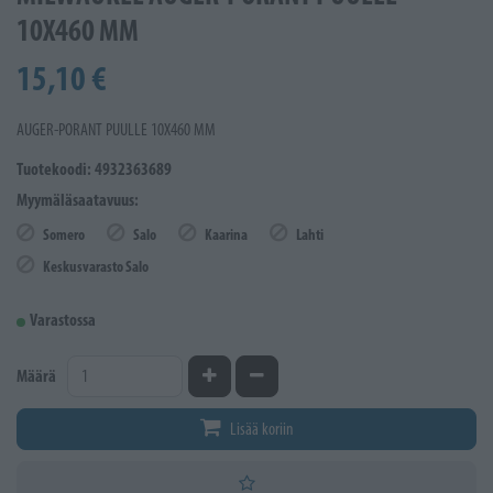
10X460 MM
15,10 €
AUGER-PORANT PUULLE 10X460 MM
Tuotekoodi: 4932363689
Myymäläsaatavuus:
Somero
Salo
Kaarina
Lahti
Keskusvarasto Salo
Varastossa
Kasvata määrää
Vähennä määrää
Määrä
Lisää koriin