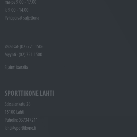
ma-pe 9.00 - 17.00
la 9.00 - 14.00
Pyhäpäivät suljettuna
Varaosat: (02) 721 1506
Myynti : (02) 721 1500
Sijainti kartalla
SPORTTIKONE LAHTI
Saksalankatu 28
15100 Lahti
Puhelin: 037347211
lahti@sporttikone.fi