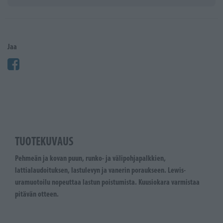
Jaa
TUOTEKUVAUS
Pehmeän ja kovan puun, runko- ja välipohjapalkkien,
lattialaudoituksen, lastulevyn ja vanerin poraukseen. Lewis-
uramuotoilu nopeuttaa lastun poistumista. Kuusiokara varmistaa
pitävän otteen.