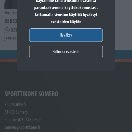
Käytämme tällä sivustolla evästeitä
parantaaksemme käyttökokemustasi.
Jere Kostiander
Jatkamalla sivuston käyttöä hyväksyt
0505285939
evästeiden käytön
358505285939
Hyväksy
jere.kostiander@sporttikone.fi
Hallinnoi evästeitä
SPORTTIKONE SOMERO
Ruunalantie 5
31400 Somero
Puhelin: (02) 748 9300
somero@sporttikone.fi