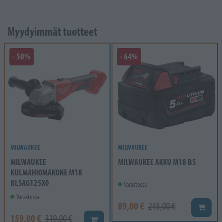
Myydyimmät tuotteet
- 50%
- 64%
MILWAUKEE
MILWAUKEE
MILWAUKEE
MILWAUKEE AKKU M18 B5
KULMAHIOMAKONE M18
BLSAG125X0
Varastossa
Varastossa
89,00 €
245,00 €
Lisää k
159,00 €
319,00 €
Lisää koriin