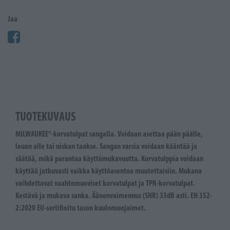
Jaa
TUOTEKUVAUS
MILWAUKEE®-korvatulpat sangalla. Voidaan asettaa pään päälle,
leuan alle tai niskan taakse. Sangan varsia voidaan kääntää ja
säätää, mikä parantaa käyttömukavuutta. Korvatulppia voidaan
käyttää jatkuvasti vaikka käyttöasentoa muutettaisiin. Mukana
vaihdettavat vaahtomuoviset korvatulpat ja TPR-korvatulpat.
Kestävä ja mukava sanka. Äänenvaimennus (SNR) 33dB asti. EN 352-
2:2020 EU-sertifioitu tason kuulonsuojaimet.