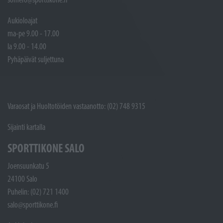
Aukioloajat
ma-pe 9.00 - 17.00
la 9.00 - 14.00
Pyhäpäivät suljettuna
Varaosat ja Huoltotöiden vastaanotto: (02) 748 9315
Sijainti kartalla
SPORTTIKONE SALO
Joensuunkatu 5
24100 Salo
Puhelin: (02) 721 1400
salo@sporttikone.fi