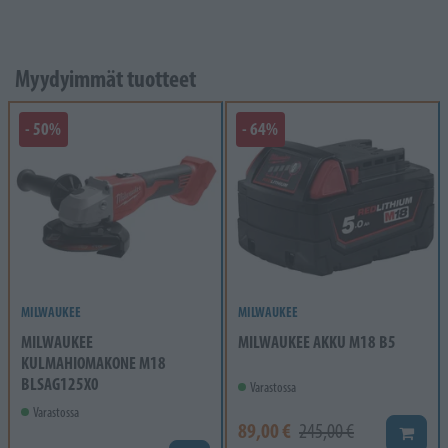
Myydyimmät tuotteet
- 50%
- 64%
MILWAUKEE
MILWAUKEE
MILWAUKEE
MILWAUKEE AKKU M18 B5
KULMAHIOMAKONE M18
BLSAG125X0
Varastossa
Varastossa
89,00 €
245,00 €
Lisää k