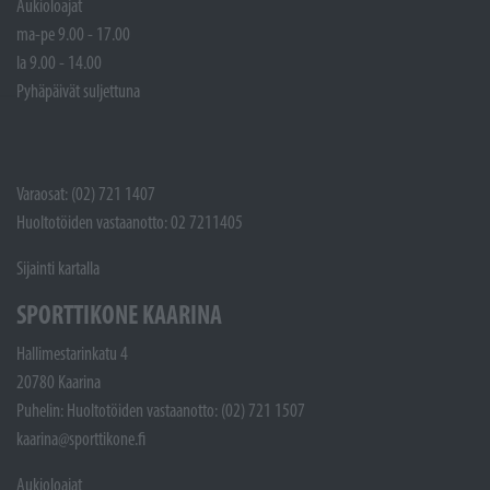
Aukioloajat
ma-pe 9.00 - 17.00
la 9.00 - 14.00
Pyhäpäivät suljettuna
Varaosat: (02) 721 1407
Huoltotöiden vastaanotto: 02 7211405
Sijainti kartalla
SPORTTIKONE KAARINA
Hallimestarinkatu 4
20780 Kaarina
Puhelin: Huoltotöiden vastaanotto: (02) 721 1507
kaarina@sporttikone.fi
Aukioloajat