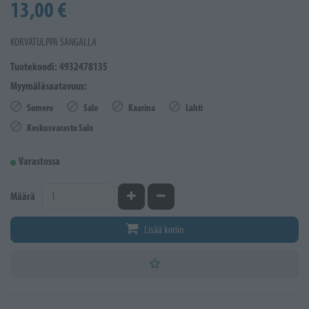
13,00 €
KORVATULPPA SANGALLA
Tuotekoodi: 4932478135
Myymäläsaatavuus:
Somero
Salo
Kaarina
Lahti
Keskusvarasto Salo
Varastossa
Kasvata määrää
Vähennä määrää
Määrä
Lisää koriin