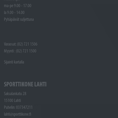
ma-pe 9.00 - 17.00
la 9.00 - 14.00
Pyhäpäivät suljettuna
Varaosat: (02) 721 1506
Myynti : (02) 721 1500
Sijainti kartalla
SPORTTIKONE LAHTI
Saksalankatu 28
15100 Lahti
Puhelin: 037347211
lahti@sporttikone.fi