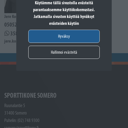
Käytämme tällä sivustolla evästeitä
parantaaksemme käyttökokemustasi.
Jatkamalla sivuston käyttöä hyväksyt
Jere Kostiander
evästeiden käytön
0505285939
358505285939
Hyväksy
jere.kostiander@sporttikone.fi
Hallinnoi evästeitä
SPORTTIKONE SOMERO
Ruunalantie 5
31400 Somero
Puhelin: (02) 748 9300
somero@sporttikone.fi