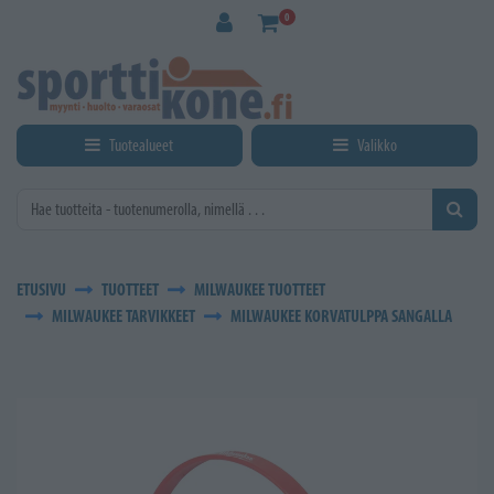
Siirry pääsisältöön
0
Tuotealueet
Valikko
ETUSIVU
TUOTTEET
MILWAUKEE TUOTTEET
MILWAUKEE TARVIKKEET
MILWAUKEE KORVATULPPA SANGALLA