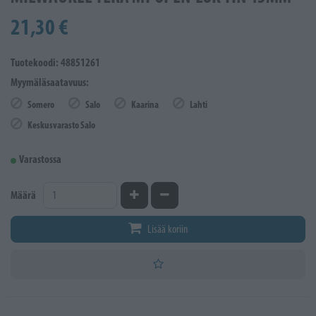
21,30 €
Tuotekoodi: 48851261
Myymäläsaatavuus:
Somero
Salo
Kaarina
Lahti
Keskusvarasto Salo
Varastossa
Kasvata määrää
Vähennä määrää
Määrä
Lisää koriin