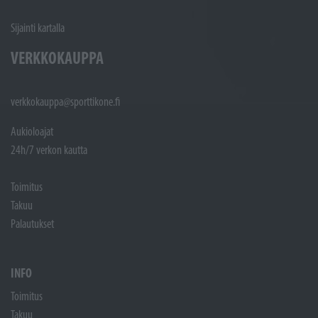
Sijainti kartalla
VERKKOKAUPPA
verkkokauppa@sporttikone.fi
Aukioloajat
24h/7 verkon kautta
Toimitus
Takuu
Palautukset
INFO
Toimitus
Takuu