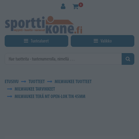
Siirry pääsisältöön
0
Tuotealueet
Valikko
ETUSIVU
TUOTTEET
MILWAUKEE TUOTTEET
MILWAUKEE TARVIKKEET
MILWAUKEE TERÄ MT OPEN-LOK TIN 45MM