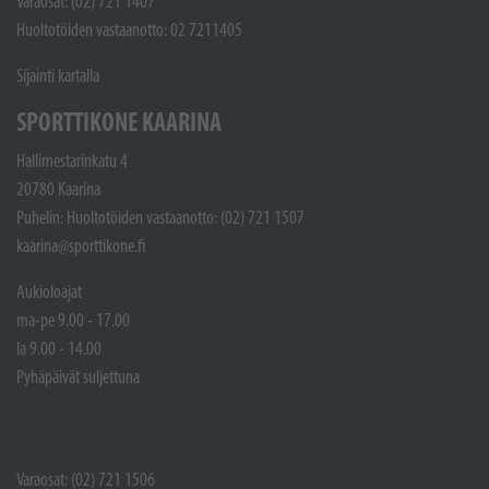
Varaosat: (02) 721 1407
Huoltotöiden vastaanotto: 02 7211405
Sijainti kartalla
SPORTTIKONE KAARINA
Hallimestarinkatu 4
20780 Kaarina
Puhelin: Huoltotöiden vastaanotto: (02) 721 1507
kaarina@sporttikone.fi
Aukioloajat
ma-pe 9.00 - 17.00
la 9.00 - 14.00
Pyhäpäivät suljettuna
Varaosat: (02) 721 1506