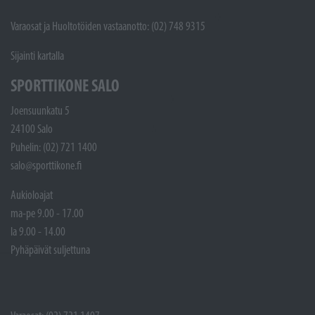
Varaosat ja Huoltotöiden vastaanotto: (02) 748 9315
Sijainti kartalla
SPORTTIKONE SALO
Joensuunkatu 5
24100 Salo
Puhelin: (02) 721 1400
salo@sporttikone.fi
Aukioloajat
ma-pe 9.00 - 17.00
la 9.00 - 14.00
Pyhäpäivät suljettuna