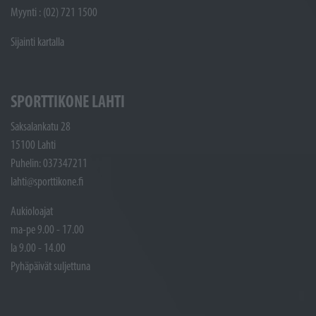
Myynti : (02) 721 1500
Sijainti kartalla
SPORTTIKONE LAHTI
Saksalankatu 28
15100 Lahti
Puhelin: 037347211
lahti@sporttikone.fi
Aukioloajat
ma-pe 9.00 - 17.00
la 9.00 - 14.00
Pyhäpäivät suljettuna