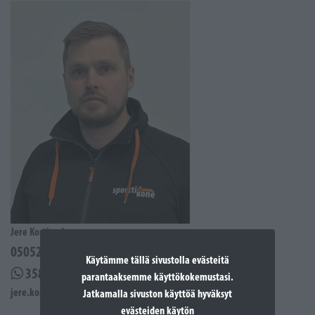
Jere Kostiander
0505285939
Käytämme tällä sivustolla evästeitä
358505285939
parantaaksemme käyttökokemustasi.
jere.kostiander@sporttikone.fi
Jatkamalla sivuston käyttöä hyväksyt
evästeiden käytön