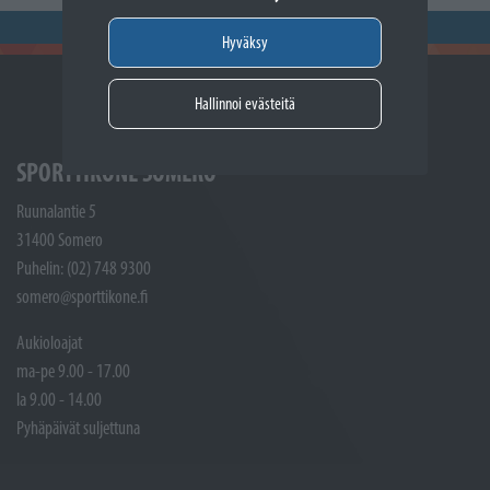
Hyväksy
Hallinnoi evästeitä
SPORTTIKONE SOMERO
Ruunalantie 5
31400 Somero
Puhelin: (02) 748 9300
somero@sporttikone.fi
Aukioloajat
ma-pe 9.00 - 17.00
la 9.00 - 14.00
Pyhäpäivät suljettuna