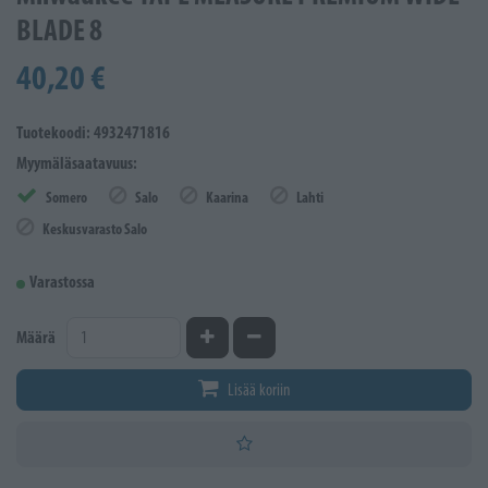
BLADE 8
40,20 €
Tuotekoodi: 4932471816
Myymäläsaatavuus:
Somero
Salo
Kaarina
Lahti
Keskusvarasto Salo
Varastossa
Kasvata määrää
Vähennä määrää
Määrä
Lisää koriin