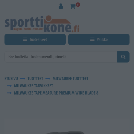
Siirry pääsisältöön
0
Tuotealueet
Valikko
ETUSIVU
TUOTTEET
MILWAUKEE TUOTTEET
MILWAUKEE TARVIKKEET
MILWAUKEE TAPE MEASURE PREMIUM WIDE BLADE 8