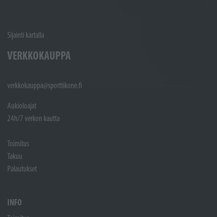
Sijainti kartalla
VERKKOKAUPPA
verkkokauppa@sporttikone.fi
Aukioloajat
24h/7 verkon kautta
Toimitus
Takuu
Palautukset
INFO