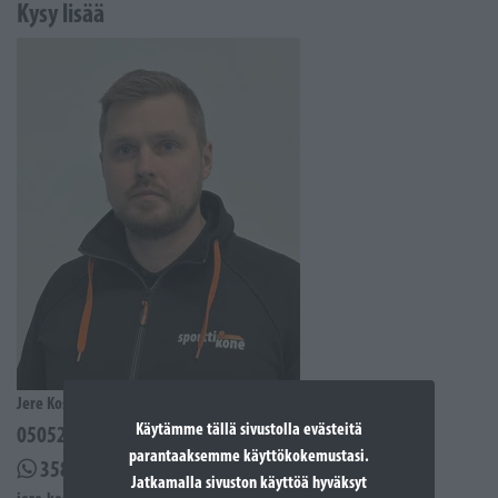
Kysy lisää
Jere Kostiander
Käytämme tällä sivustolla evästeitä
0505285939
parantaaksemme käyttökokemustasi.
358505285939
Jatkamalla sivuston käyttöä hyväksyt