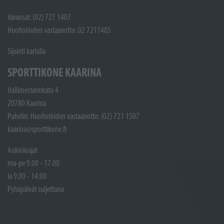
Varaosat: (02) 721 1407
Huoltotöiden vastaanotto: 02 7211405
Sijainti kartalla
SPORTTIKONE KAARINA
Hallimestarinkatu 4
20780 Kaarina
Puhelin: Huoltotöiden vastaanotto: (02) 721 1507
kaarina@sporttikone.fi
Aukioloajat
ma-pe 9.00 - 17.00
la 9.00 - 14.00
Pyhäpäivät suljettuna