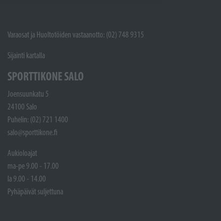
Varaosat ja Huoltotöiden vastaanotto: (02) 748 9315
Sijainti kartalla
SPORTTIKONE SALO
Joensuunkatu 5
24100 Salo
Puhelin: (02) 721 1400
salo@sporttikone.fi
Aukioloajat
ma-pe 9.00 - 17.00
la 9.00 - 14.00
Pyhäpäivät suljettuna