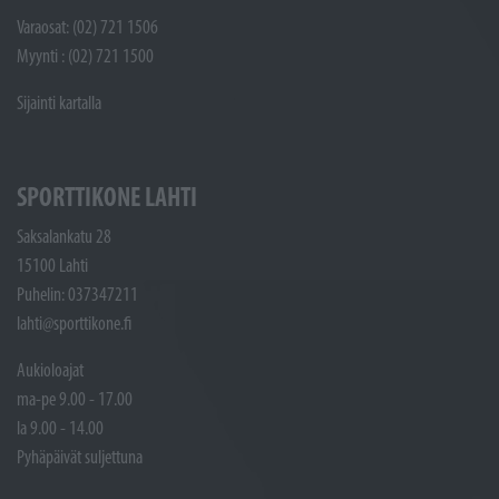
Varaosat: (02) 721 1506
Myynti : (02) 721 1500
Sijainti kartalla
SPORTTIKONE LAHTI
Saksalankatu 28
15100 Lahti
Puhelin: 037347211
lahti@sporttikone.fi
Aukioloajat
ma-pe 9.00 - 17.00
la 9.00 - 14.00
Pyhäpäivät suljettuna