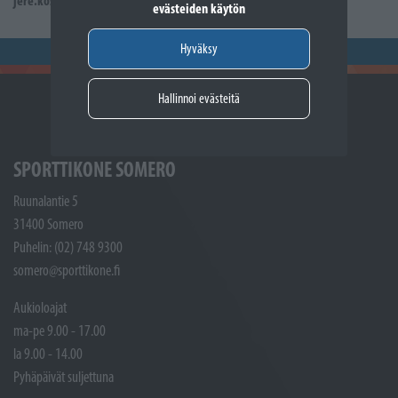
jere.kostiander@sporttikone.fi
evästeiden käytön
Hyväksy
Hallinnoi evästeitä
SPORTTIKONE SOMERO
Ruunalantie 5
31400 Somero
Puhelin: (02) 748 9300
somero@sporttikone.fi
Aukioloajat
ma-pe 9.00 - 17.00
la 9.00 - 14.00
Pyhäpäivät suljettuna