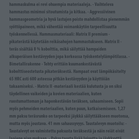
hammaskulma ei revi ohuempia materiaaleja. - Vaihteleva
hammastus minimoi sitoutumista ja kitkaa. - Aggressiivinen
hammasgeometria ja hyvä lastujen poisto mahdollistaa pienemmän
syöttöpaineen, mikä vähentää voimankäytön tarpeellisuutta
työskennellessä. Hammasmateriaali: Matrix II premium -
pikaterästä käytetään reikäsahojen hammastukseen. Matrix II -
teräs sisältää 8 % kobolttia, mikä säilyttää hampaiden
alkuperäisen kestävyyden jopa korkeassa työskentelylämpötilassa. -
Bimetallirakenne - Tehty erittäin kuumankestävästä
kobolttiseostetusta pikateräksestä. Hampaat ovat lämpökäsitelty
65 HRC asti 600 asteessa pitkän kestävyyden ja käyttöiän
takaamiseksi. - Matrix II -materiaali kestää kulutusta ja on siksi
täydellinen vaikeiden ja kovien materiaalien, kuten
ruostumattoman ja haponkestävän teräksen, sahaamiseen. Sopii
myös pehmeiden materiaalien, kuten puun, katkaisemiseen. 1,27
mm paksu teräsrunko on tarpeeksi jäykkä säilyttääkseen muotonsa,
mutta myös joustava. 41 mm sahaussyvyys. Taustalevyn muotoilu: -
Taustalevyt on valmistettu paksusta teräksestä ja näin reiät eivät
laajene ajan mukaan. - Paksu tausta lisää lujuutta ja jäykkyyttä