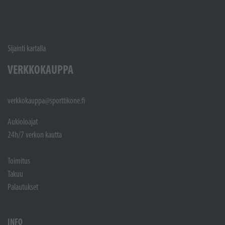
Sijainti kartalla
VERKKOKAUPPA
verkkokauppa@sporttikone.fi
Aukioloajat
24h/7 verkon kautta
Toimitus
Takuu
Palautukset
INFO