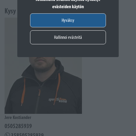
evästeiden käytön
Kysy lisää
Hyväksy
Hallinnoi evästeitä
Jere Kostiander
0505285939
358505285939