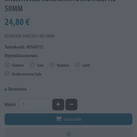
50MM
24,80 €
REIKÄSAHA BIMETALLI HD 50MM
Tuotekoodi: 49560113
Myymäläsaatavuus:
Somero
Salo
Kaarina
Lahti
Keskusvarasto Salo
Varastossa
Kasvata määrää
Vähennä määrää
Määrä
Lisää koriin