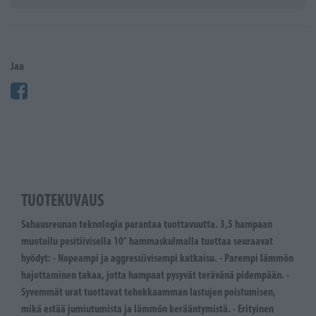
Jaa
TUOTEKUVAUS
Sahausreunan teknologia parantaa tuottavuutta. 3,5 hampaan
muotoilu positiivisella 10° hammaskulmalla tuottaa seuraavat
hyödyt: - Nopeampi ja aggressiivisempi katkaisu. - Parempi lämmön
hajottaminen takaa, jotta hampaat pysyvät terävänä pidempään. -
Syvemmät urat tuottavat tehokkaamman lastujen poistumisen,
mikä estää jumiutumista ja lämmön kerääntymistä. - Erityinen