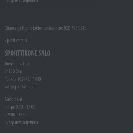
Pyhäpäivät suljettuna
Varaosat ja Huoltotöiden vastaanotto: (02) 748 9315
Sijainti kartalla
SPORTTIKONE SALO
Joensuunkatu 5
24100 Salo
Puhelin: (02) 721 1400
salo@sporttikone.fi
Aukioloajat
ma-pe 9.00 - 17.00
la 9.00 - 14.00
Pyhäpäivät suljettuna