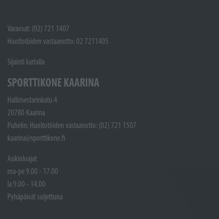
Varaosat: (02) 721 1407
Huoltotöiden vastaanotto: 02 7211405
Sijainti kartalla
SPORTTIKONE KAARINA
Hallimestarinkatu 4
20780 Kaarina
Puhelin: Huoltotöiden vastaanotto: (02) 721 1507
kaarina@sporttikone.fi
Aukioloajat
ma-pe 9.00 - 17.00
la 9.00 - 14.00
Pyhäpäivät suljettuna