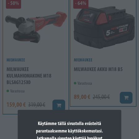
- 50%
- 64%
MILWAUKEE
MILWAUKEE
MILWAUKEE
MILWAUKEE AKKU M18 B5
KULMAHIOMAKONE M18
BLSAG125X0
Varastossa
Varastossa
89,00 €
245,00 €
Lisää k
159,00 €
319,00 €
Lisää koriin
Käytämme tällä sivustolla evästeitä
parantaaksemme käyttökokemustasi.
Jatkamalla sivuston käyttöä hyväksyt