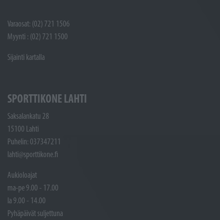
Varaosat: (02) 721 1506
Myynti : (02) 721 1500
Sijainti kartalla
SPORTTIKONE LAHTI
Saksalankatu 28
15100 Lahti
Puhelin: 037347211
lahti@sporttikone.fi
Aukioloajat
ma-pe 9.00 - 17.00
la 9.00 - 14.00
Pyhäpäivät suljettuna