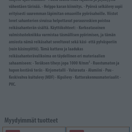
vähentäen tärinää. - Helppo karan kiinnitys. - Pyöreä selkälevy sopii
erityisesti suuremman läpimitan omaaville pyörösahoille. Viistot
lovet sahanterien sivuissa helpottavat porausroskien poistoa
reikäsahanterän sisältä. Käyttökohteet: - Korkeatasoinen
valmistustekniikka varmistaa täsmällisen pyörimisen, ja tämän
ansiosta nämä reikäsahat soveltuvat sekä käsi- että pylväsporiin
(vain käsinsyöttö). Tämä kattava ja laadukas
reikäsahanterävalikoima on täydellinen eri materiaalien
sahaamiseen: - Teräksen tiheys jopa 1000 N/mm² - Ruostumaton ja
hapon kestävä teräs - Kirjometalli - Valurauta - Alumiini - Puu -
Keskivahva kuitulevy (MDF) - Kipsilevy - Kattorakennusmateriaalit -
PVC.
Myydyimmät tuotteet