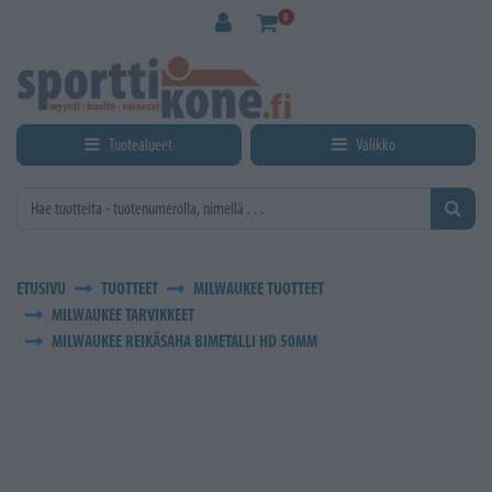
Siirry pääsisältöön
0
Tuotealueet
Valikko
ETUSIVU
TUOTTEET
MILWAUKEE TUOTTEET
MILWAUKEE TARVIKKEET
MILWAUKEE REIKÄSAHA BIMETALLI HD 50MM