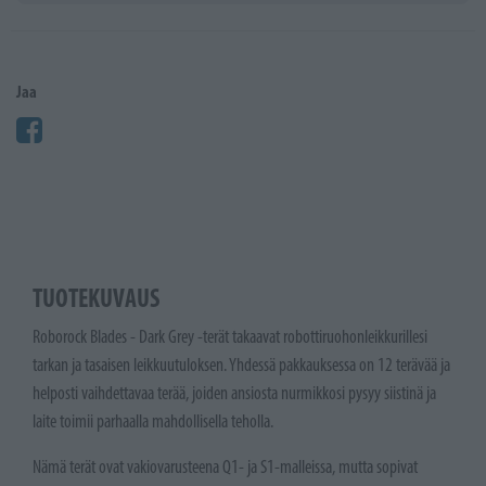
Jaa
TUOTEKUVAUS
Roborock Blades - Dark Grey -terät takaavat robottiruohonleikkurillesi
tarkan ja tasaisen leikkuutuloksen. Yhdessä pakkauksessa on 12 terävää ja
helposti vaihdettavaa terää, joiden ansiosta nurmikkosi pysyy siistinä ja
laite toimii parhaalla mahdollisella teholla.
Nämä terät ovat vakiovarusteena Q1- ja S1-malleissa, mutta sopivat