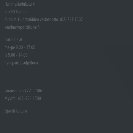
Hallimestarinkatu 4
20780 Kaarina
Puhelin: Huoltotöiden vastaanotto: (02) 721 1507
kaarina@sporttikone.fi
Aukioloajat
ma-pe 9.00 - 17.00
la 9.00 - 14.00
Pyhäpäivät suljettuna
Varaosat: (02) 721 1506
Myynti : (02) 721 1500
Sijainti kartalla