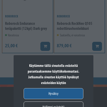
ROBOROCK
ROBOROCK
Roborock Endurance
Roborock RockNeo Q105
teräpaketti (12kpl) Dark grey
robottiruohonleikkuri
Varastossa
Saatavilla, ei varastossa
25,00 €
879,00 €
Lisää koriin
Lisää k
Käytämme tällä sivustolla evästeitä
parantaaksemme käyttökokemustasi.
Jatkamalla sivuston käyttöä hyväksyt
evästeiden käytön
Hyväksy
Hallinnoi evästeitä