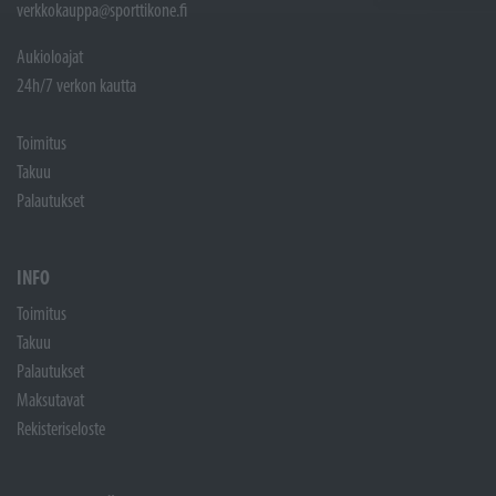
verkkokauppa@sporttikone.fi
Aukioloajat
24h/7 verkon kautta
Toimitus
Takuu
Palautukset
INFO
Toimitus
Takuu
Palautukset
Maksutavat
Rekisteriseloste