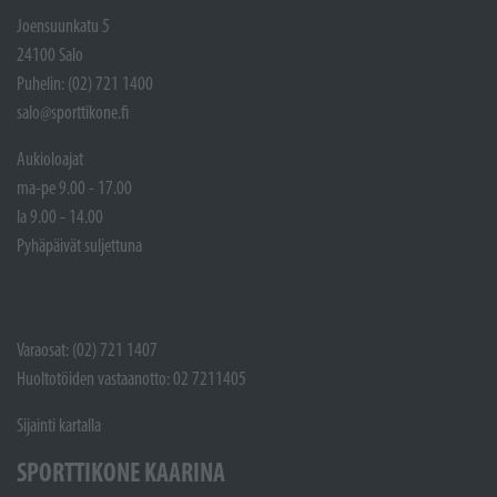
Joensuunkatu 5
24100 Salo
Puhelin: (02) 721 1400
salo@sporttikone.fi
Aukioloajat
ma-pe 9.00 - 17.00
la 9.00 - 14.00
Pyhäpäivät suljettuna
Varaosat: (02) 721 1407
Huoltotöiden vastaanotto: 02 7211405
Sijainti kartalla
SPORTTIKONE KAARINA