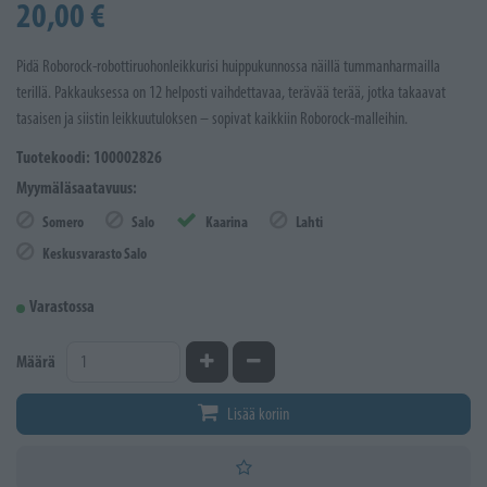
20,00 €
Pidä Roborock-robottiruohonleikkurisi huippukunnossa näillä tummanharmailla
terillä. Pakkauksessa on 12 helposti vaihdettavaa, terävää terää, jotka takaavat
tasaisen ja siistin leikkuutuloksen – sopivat kaikkiin Roborock-malleihin.
Tuotekoodi: 100002826
Myymäläsaatavuus:
Somero
Salo
Kaarina
Lahti
Keskusvarasto Salo
Varastossa
Kasvata määrää
Vähennä määrää
Määrä
Lisää koriin