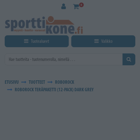
Siirry pääsisältöön
0
Tuotealueet
Valikko
ETUSIVU
TUOTTEET
ROBOROCK
ROBOROCK TERÄPAKETTI (12-PACK) DARK GREY