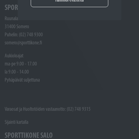
SPORTTIKONE SOMERO
Ruunalantie 5
31400 Somero
Puhelin: (02) 748 9300
somero@sporttikone.fi
Aukioloajat
ma-pe 9.00 - 17.00
la 9.00 - 14.00
Pyhäpäivät suljettuna
Varaosat ja Huoltotöiden vastaanotto: (02) 748 9315
Sijainti kartalla
SPORTTIKONE SALO