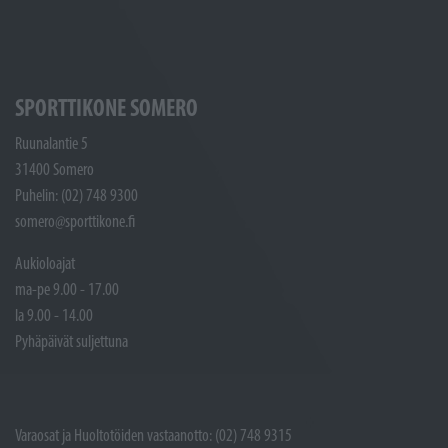
SPORTTIKONE SOMERO
Ruunalantie 5
31400 Somero
Puhelin: (02) 748 9300
somero@sporttikone.fi
Aukioloajat
ma-pe 9.00 - 17.00
la 9.00 - 14.00
Pyhäpäivät suljettuna
Varaosat ja Huoltotöiden vastaanotto: (02) 748 9315