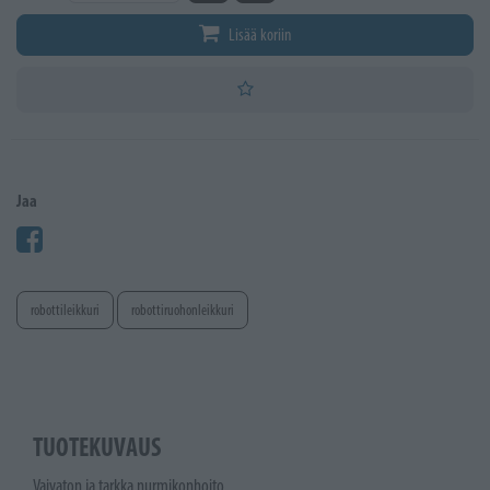
Lisää koriin
Jaa
robottileikkuri
robottiruohonleikkuri
TUOTEKUVAUS
Vaivaton ja tarkka nurmikonhoito