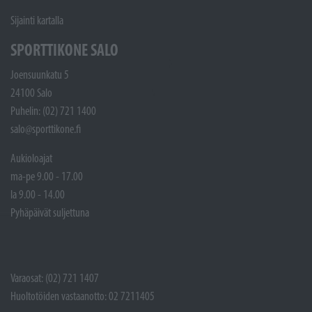
Sijainti kartalla
SPORTTIKONE SALO
Joensuunkatu 5
24100 Salo
Puhelin: (02) 721 1400
salo@sporttikone.fi
Aukioloajat
ma-pe 9.00 - 17.00
la 9.00 - 14.00
Pyhäpäivät suljettuna
Varaosat: (02) 721 1407
Huoltotöiden vastaanotto: 02 7211405