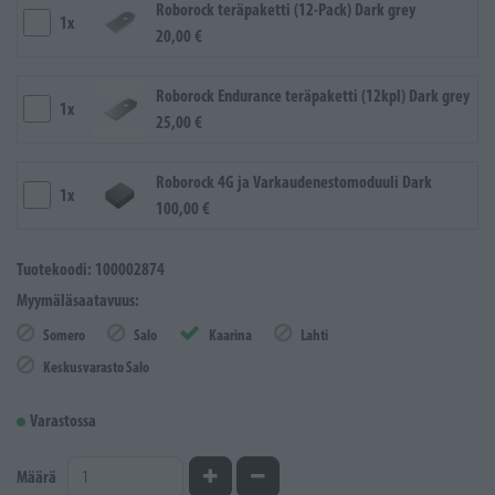
Roborock teräpaketti (12-Pack) Dark grey
1x
20,00 €
Roborock Endurance teräpaketti (12kpl) Dark grey
1x
25,00 €
Roborock 4G ja Varkaudenestomoduuli Dark
1x
100,00 €
Tuotekoodi: 100002874
Myymäläsaatavuus:
Somero
Salo
Kaarina
Lahti
Keskusvarasto Salo
Varastossa
Kasvata määrää
Vähennä määrää
Määrä