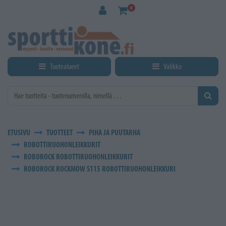
Siirry pääsisältöön
0
Tuotealueet
Valikko
ETUSIVU
TUOTTEET
PIHA JA PUUTARHA
ROBOTTIRUOHONLEIKKURIT
ROBOROCK ROBOTTIRUOHONLEIKKURIT
ROBOROCK ROCKMOW S115 ROBOTTIRUOHONLEIKKURI