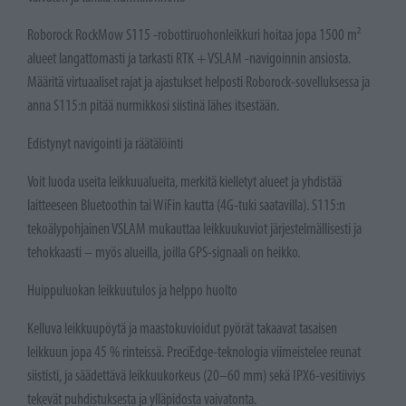
Roborock RockMow S115 -robottiruohonleikkuri hoitaa jopa 1500 m²
alueet langattomasti ja tarkasti RTK + VSLAM -navigoinnin ansiosta.
Määritä virtuaaliset rajat ja ajastukset helposti Roborock-sovelluksessa ja
anna S115:n pitää nurmikkosi siistinä lähes itsestään.
Edistynyt navigointi ja räätälöinti
Voit luoda useita leikkuualueita, merkitä kielletyt alueet ja yhdistää
laitteeseen Bluetoothin tai WiFin kautta (4G-tuki saatavilla). S115:n
tekoälypohjainen VSLAM mukauttaa leikkuukuviot järjestelmällisesti ja
tehokkaasti – myös alueilla, joilla GPS-signaali on heikko.
Huippuluokan leikkuutulos ja helppo huolto
Kelluva leikkuupöytä ja maastokuvioidut pyörät takaavat tasaisen
leikkuun jopa 45 % rinteissä. PreciEdge-teknologia viimeistelee reunat
siististi, ja säädettävä leikkuukorkeus (20–60 mm) sekä IPX6-vesitiiviys
tekevät puhdistuksesta ja ylläpidosta vaivatonta.