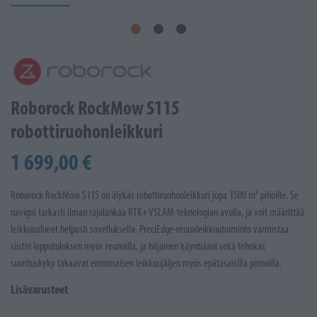
Roborock RockMow S115
robottiruohonleikkuri
1 699,00 €
Roborock RockMow S115 on älykäs robottiruohonleikkuri jopa 1500 m² pihoille. Se
navigoi tarkasti ilman rajalankaa RTK+VSLAM-teknologian avulla, ja voit määrittää
leikkuualueet helposti sovelluksella. PreciEdge-reunaleikkuutoiminto varmistaa
siistin lopputuloksen myös reunoilla, ja hiljainen käyntiääni sekä tehokas
suorituskyky takaavat erinomaisen leikkuujäljen myös epätasaisilla pinnoilla.
Lisävarusteet