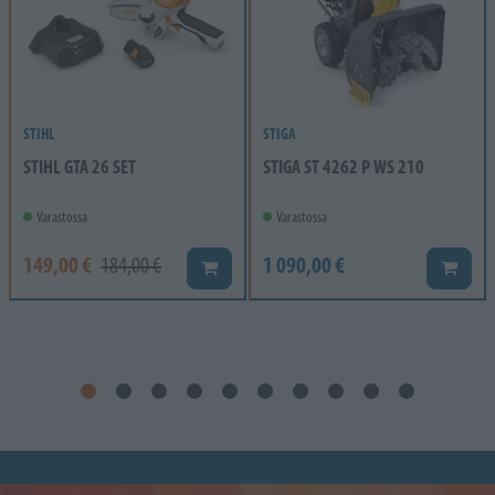
STIHL
STIGA
STIHL GTA 26 SET
STIGA ST 4262 P WS 210
Varastossa
Varastossa
149,00 €
1 090,00 €
184,00 €
Lisää koriin
Lisää k