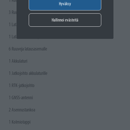
1 Ruohonleikkuri
Hyväksy
3 Ruuvia
Hallinnoi evästeitä
1 Lataustorni
1 Latausalustan levy
6 Ruuveja latausasemalle
1 Akkulaturi
1 Jatkojohto akkulaturille
1 RTK-jatkojohto
1 GNSS-antenni
2 Asennustankoa
1 Kolmiotappi