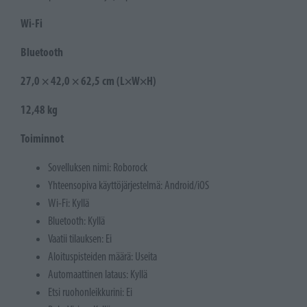
Wi-Fi
Bluetooth
27,0 × 42,0 × 62,5 cm (L×W×H)
12,48 kg
Toiminnot
Sovelluksen nimi: Roborock
Yhteensopiva käyttöjärjestelmä: Android/iOS
Wi-Fi: Kyllä
Bluetooth: Kyllä
Vaatii tilauksen: Ei
Aloituspisteiden määrä: Useita
Automaattinen lataus: Kyllä
Etsi ruohonleikkurini: Ei