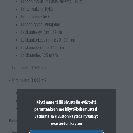
Johdon pituus (m) (latausasema): 10 m
Johto mukana: Kyllä
Johto asennettu: Ei
Johdon tyyppi: Virtajohto
Leikkuuleveys (cm): 22 cm
Leikkuukorkeus (mm): 20–60 mm
Leikkuuaika (min): 140 min
Leikkuuteho: 125 m2/h
- 12 tunnissa: 1 500 m2
- 24 tunnissa: 3 000 m2
Maks. nurmikon koko (m²): 1 500
Suositeltu nurmikon koko (m²): 1 500
Käytämme tällä sivustolla evästeitä
Maksimi kaltevuus: 45%
parantaaksemme käyttökokemustasi.
Jatkamalla sivuston käyttöä hyväksyt
Pakkauksen sisältö
evästeiden käytön