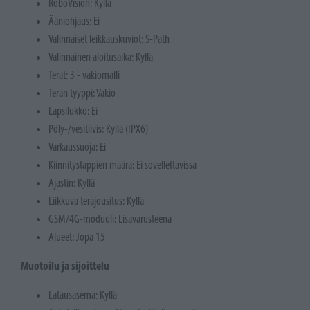
RoboVision: Kyllä
Ääniohjaus: Ei
Valinnaiset leikkauskuviot: S-Path
Valinnainen aloitusaika: Kyllä
Terät: 3 - vakiomalli
Terän tyyppi: Vakio
Lapsilukko: Ei
Pöly-/vesitiivis: Kyllä (IPX6)
Varkaussuoja: Ei
Kiinnitystappien määrä: Ei sovellettavissa
Ajastin: Kyllä
Liikkuva teräjousitus: Kyllä
GSM/4G-moduuli: Lisävarusteena
Alueet: Jopa 15
Muotoilu ja sijoittelu
Latausasema: Kyllä