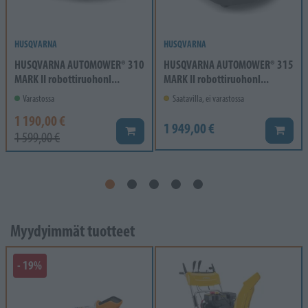
HUSQVARNA
HUSQVARNA
HUSQVARNA AUTOMOWER® 310
HUSQVARNA AUTOMOWER® 315
MARK II robottiruohonl...
MARK II robottiruohonl...
Varastossa
Saatavilla, ei varastossa
1 190,00 €
1 949,00 €
Lisää k
Lisää koriin
1 599,00 €
Myydyimmät tuotteet
- 19%