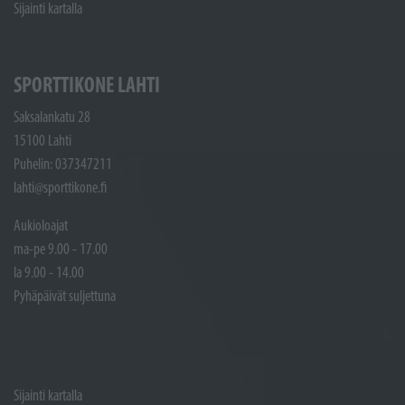
Sijainti kartalla
SPORTTIKONE LAHTI
Saksalankatu 28
15100 Lahti
Puhelin: 037347211
lahti@sporttikone.fi
Aukioloajat
ma-pe 9.00 - 17.00
la 9.00 - 14.00
Pyhäpäivät suljettuna
Sijainti kartalla