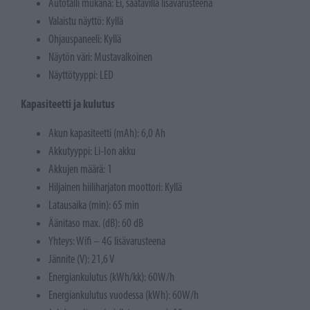
Autotalli mukana: Ei, saatavilla lisävarusteena
Valaistu näyttö: Kyllä
Ohjauspaneeli: Kyllä
Näytön väri: Mustavalkoinen
Näyttötyyppi: LED
Kapasiteetti ja kulutus
Akun kapasiteetti (mAh): 6,0 Ah
Akkutyyppi: Li-Ion akku
Akkujen määrä: 1
Hiljainen hiiliharjaton moottori: Kyllä
Latausaika (min): 65 min
Äänitaso max. (dB): 60 dB
Yhteys: Wifi – 4G lisävarusteena
Jännite (V): 21,6 V
Energiankulutus (kWh/kk): 60W/h
Energiankulutus vuodessa (kWh): 60W/h