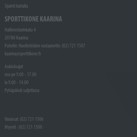
Sijainti kartalla
SPORTTIKONE KAARINA
Hallimestarinkatu 4
20780 Kaarina
Puhelin: Huoltotöiden vastaanotto: (02) 721 1507
kaarina@sporttikone.fi
Aukioloajat
ma-pe 9.00 - 17.00
la 9.00 - 14.00
Pyhäpäivät suljettuna
Varaosat: (02) 721 1506
Myynti : (02) 721 1500