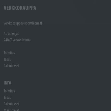
VERKKOKAUPPA
verkkokauppa@sporttikone.fi
Aukioloajat
24h/7 verkon kautta
Toimitus
Takuu
Palautukset
INFO
Toimitus
Takuu
Palautukset
Maksutavat