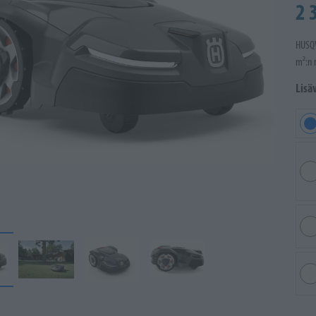
2 
HUSQV
m²:n 
Lisä