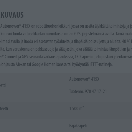
EKUVAUS
Automower® 415X on robottiruohonleikkuri, jossa on useita älykkäitä toimintoja ja j
kuri voi luoda virtuaalikartan nurmikosta oman GPS-järjestelmänsä avulla. Tämä mahd
mesi avulla ja luoda eri asetusten työalueita ja tilapäisiä poissuljettuja alueita. 40 %
ta, kun varusteena on pakkassuoja ja sääajastin, joka säätää toimintaa lämpötilan ja 
 Connect ja GPS-seuranta varkaustapauksissa, LED-ajovalot, etupuskuri ja erikoisväris
niohjausta Alexan tai Google Homen kanssa tai hyödyntää IFTTT-rutiineja.
Automower® 415X
etti
Tuotenro: 970 47 17‑21
teetti
1 500 m²
Rajakaapeli