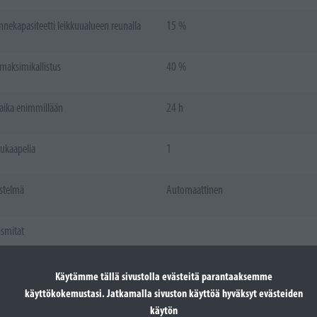
nnekapasiteetti leikkuualueen reunalla
15 %
maksimikallistus
40 %
 aika enimmillään
24 h
ukaapelia
1
estelmä
Automaattinen
smitat
9,7 kg
Käytämme tällä sivustolla evästeitä parantaaksemme
käyttökokemustasi. Jatkamalla sivuston käyttöä hyväksyt evästeiden
käytön
oko, pituus
61 cm