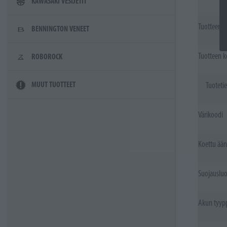
KAWASAKI VESIJETIT
Tuotteen k
BENNINGTON VENEET
Tuotteen k
ROBOROCK
MUUT TUOTTEET
Tuoteti
Värikoodi
Koettu ään
Suojausluo
Akun tyyp