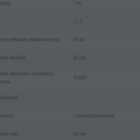
iteetti
2 Ah
1,3 A
inen leikkuuaika yhdellä latauksella
50 min
inen latausaika
60 min
inen virrankulutus kuukaudessa
10 kWh
ytössä
järjestelmä
jestelmä
3 nivellettyä leikkuuterää
keus, maks.
50 mm