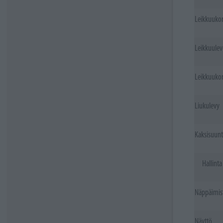
Leikkuukor
Leikkuulev
Leikkuuko
Liukulevy
Kaksisuun
Hallinta
Näppäimis
Näyttö