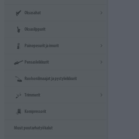
Oksasahat
Oksasilppurit
Painepesurit ja imurit
Pensasleikkurit
Ruohonilmaajat ja pystyleikkurit
Trimmerit
Kompressorit
Muut puutarhatyökalut