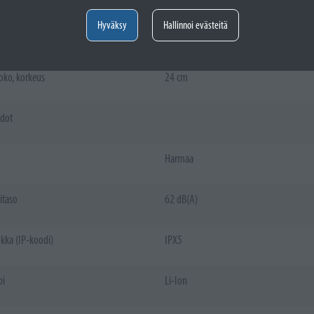
Hyväksy
Hallinnoi evästeitä
oko, leveys
45 cm
oko, korkeus
24 cm
edot
Harmaa
itaso
62 dB(A)
kka (IP-koodi)
IPX5
pi
Li-Ion