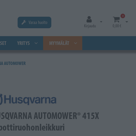
0
Varaa huolto
Avaa kirjautuminen
Avaa os
Kirjaudu
0,00 €
SET
YRITYS
MYYMÄLÄT
NA AUTOMOWER
SQVARNA AUTOMOWER® 415X
bottiruohonleikkuri