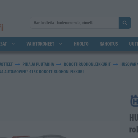
SAT
VAIHTOKONEET
HUOLTO
RAHOITUS
UUTI
UOTTEET
PIHA JA PUUTARHA
ROBOTTIRUOHONLEIKKURIT
HUSQVAR
A AUTOMOWER® 415X ROBOTTIRUOHONLEIKKURI
HU
ro