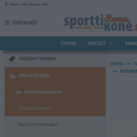
Siirry pääsisältöön
Somero - Salo - Kaarina - Lahti
TUOTEALUEET
ETUSIVU
TUOTTEET
VARAO
VARASTON TYHJENNYS
ETUSIVU
T
HUSQVARN
PIHA JA PUUTARHA
Robottiruohonleikkurit
Husqvarna Automower
Stiga robottiruohonleikkurit