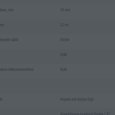
keus, min.
20 mm
eys
22 cm
rkeuden säätö
Electric
Kyllä
tainen leikkuumenetelmä
Kyllä
tö
Keypad and display/App
MonoChrome Graphical Display 2,8”