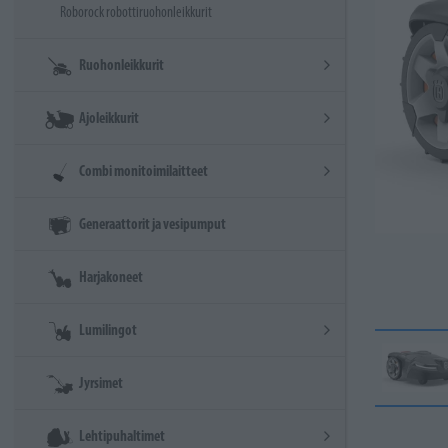
Roborock robottiruohonleikkurit
Ruohonleikkurit
Ajoleikkurit
Combi monitoimilaitteet
Generaattorit ja vesipumput
Harjakoneet
Lumilingot
Jyrsimet
Lehtipuhaltimet