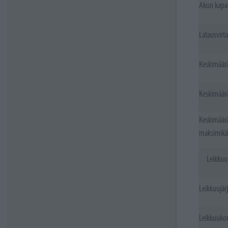
Akun kapas
Latausvirta
Keskimäärä
Keskimäärä
Keskimäärä
maksimikä
Leikkuu
Leikkuujär
Leikkuukor