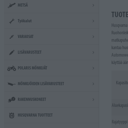
METSÄ
TUOT
Työkalut
Husqvarna 
Ruohonleik
VARAOSAT
matkapuheli
kantaa huol
LISÄVARUSTEET
Automower®
käyttää ää
POLARIS MÖNKIJÄT
Kapasite
MÖNKIJÖIDEN LISÄVARUSTEET
RAKENNUSKONEET
Aluekapasi
HUSQVARNA TUOTTEET
Rajatyyppi