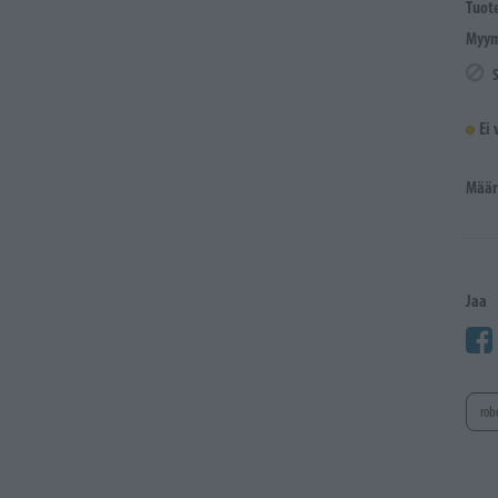
Tuot
Myym
Ei
Määr
Jaa
rob