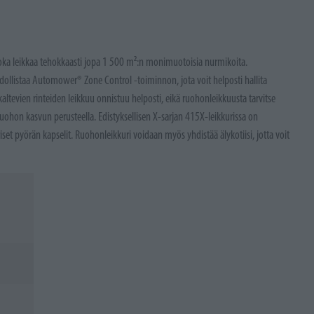
oka leikkaa tehokkaasti jopa 1 500 m²:n monimuotoisia nurmikoita.
ollistaa Automower® Zone Control -toiminnon, jota voit helposti hallita
 kaltevien rinteiden leikkuu onnistuu helposti, eikä ruohonleikkuusta tarvitse
ruohon kasvun perusteella. Edistyksellisen X-sarjan 415X-leikkurissa on
et pyörän kapselit. Ruohonleikkuri voidaan myös yhdistää älykotiisi, jotta voit