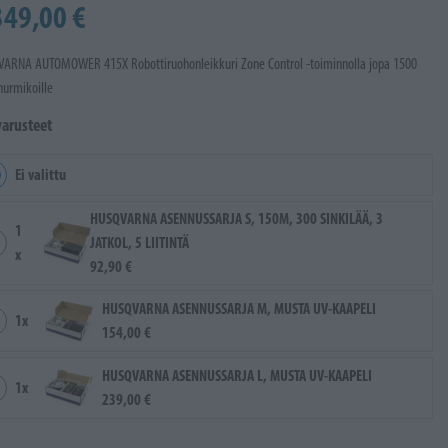
349,00 €
ARNA AUTOMOWER 415X Robottiruohonleikkuri Zone Control -toiminnolla jopa 1500
nurmikoille
varusteet
Ei valittu
HUSQVARNA ASENNUSSARJA S, 150M, 300 SINKILÄÄ, 3
1
JATKOL, 5 LIITINTÄ
x
92,90 €
HUSQVARNA ASENNUSSARJA M, MUSTA UV-KAAPELI
1x
154,00 €
HUSQVARNA ASENNUSSARJA L, MUSTA UV-KAAPELI
1x
239,00 €