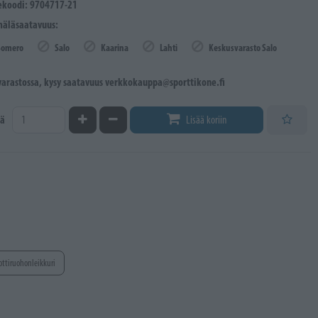
ekoodi: 9704717-21
äläsaatavuus:
Somero
Salo
Kaarina
Lahti
Keskusvarasto Salo
 varastossa, kysy saatavuus verkkokauppa@sporttikone.fi
Kasvata määrää
Vähennä määrää
ä
Lisää koriin
ottiruohonleikkuri