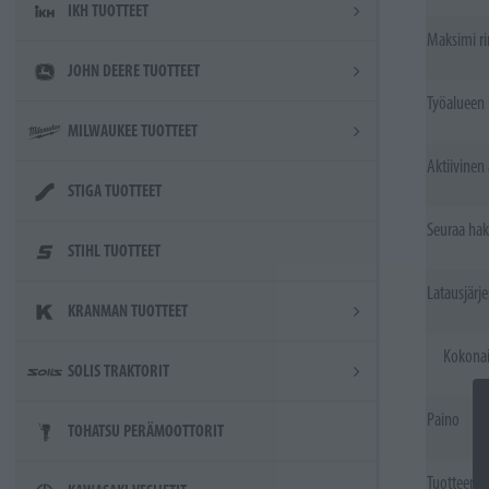
IKH TUOTTEET
Maksimi ri
JOHN DEERE TUOTTEET
Työalueen 
MILWAUKEE TUOTTEET
Aktiivinen
STIGA TUOTTEET
Seuraa hak
STIHL TUOTTEET
Latausjärj
KRANMAN TUOTTEET
Kokonai
SOLIS TRAKTORIT
Paino
TOHATSU PERÄMOOTTORIT
Tuotteen k