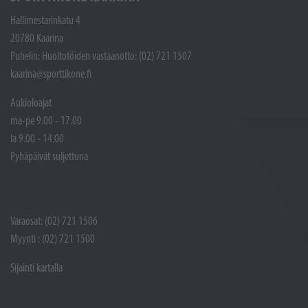
Hallimestarinkatu 4
20780 Kaarina
Puhelin: Huoltotöiden vastaanotto: (02) 721 1507
kaarina@sporttikone.fi
Aukioloajat
ma-pe 9.00 - 17.00
la 9.00 - 14.00
Pyhäpäivät suljettuna
Varaosat: (02) 721 1506
Myynti : (02) 721 1500
Sijainti kartalla