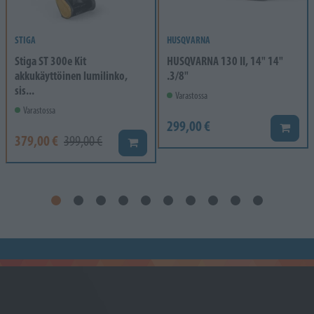
STIGA
HUSQVARNA
Stiga ST 300e Kit
HUSQVARNA 130 II, 14" 14"
akkukäyttöinen lumilinko,
.3/8"
sis...
Varastossa
Varastossa
299,00 €
Lisää k
379,00 €
399,00 €
Lisää koriin