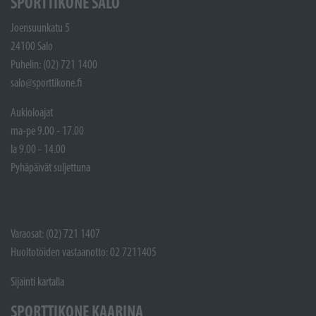
SPORTTIKONE SALO
Joensuunkatu 5
24100 Salo
Puhelin: (02) 721 1400
salo@sporttikone.fi
Aukioloajat
ma-pe 9.00 - 17.00
la 9.00 - 14.00
Pyhäpäivät suljettuna
Varaosat: (02) 721 1407
Huoltotöiden vastaanotto: 02 7211405
Sijainti kartalla
SPORTTIKONE KAARINA