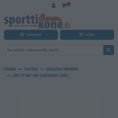
Siirry pääsisältöön
0
Tuotealueet
Valikko
ETUSIVU
TUOTTEET
VARASTON TYHJENNYS
LIITU 11 MM 1 KPL (LAATIKOSSA 12KPL)