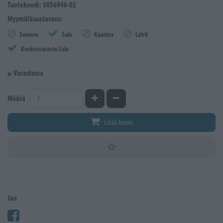
Tuotekoodi: 5056946-02
Myymäläsaatavuus:
Somero
Salo
Kaarina
Lahti
Keskusvarasto Salo
Varastossa
Kasvata määrää
Vähennä määrää
Määrä
Lisää koriin
Jaa