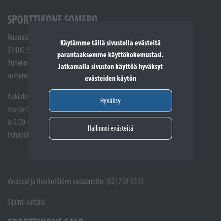
SPORTTIKONE SOMERO
Ruunalantie 5
Käytämme tällä sivustolla evästeitä
31400 Somero
parantaaksemme käyttökokemustasi.
Puhelin: (02) 748 9300
Jatkamalla sivuston käyttöä hyväksyt
somero@sporttikone.fi
evästeiden käytön
Aukioloajat
Hyväksy
ma-pe 9.00 - 17.00
la 9.00 - 14.00
Hallinnoi evästeitä
Pyhäpäivät suljettuna
Varaosat ja Huoltotöiden vastaanotto: (02) 748 9315
Sijainti kartalla