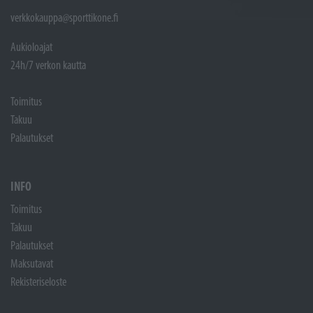
verkkokauppa@sporttikone.fi
Aukioloajat
24h/7 verkon kautta
Toimitus
Takuu
Palautukset
INFO
Toimitus
Takuu
Palautukset
Maksutavat
Rekisteriseloste